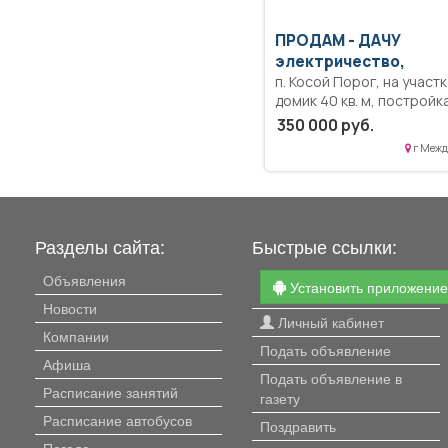
ПРОДАМ -
ДАЧУ
электричество,
п. Косой Порог, на участ
домик 40 кв. м, постройк
2003 г., беседка, свет
350 000 руб.
скважина, все в
г Межд
собственности.
Разделы сайта:
Быстрые ссылки:
Объявления
Установить приложени
Новости
Личный кабинет
Компании
Подать объявление
Афиша
Подать объявление в
Расписание занятий
газету
Расписание автобусов
Поздравить
Погода