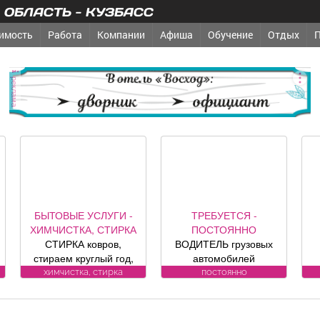
ОБЛАСТЬ - КУЗБАСС
имость
Работа
Компании
Афиша
Обучение
Отдых
реклама
ЫТОВЫЕ УСЛУГИ -
ТРЕБУЕТСЯ -
ТРЕБУ
МЧИСТКА, СТИРКА
ПОСТОЯННО
ПОСТ
СТИРКА ковров,
ВОДИТЕЛЬ грузовых
ГОРН
ираем круглый год,
автомобилей
Требо
аберем и привезем
Требования к
кандидату
химчистка, стирка
постоянно
пост
бесплатно.
кандидату: Условия:
работы Об
енсионерам скидка
Подробности по
-Влажна
. (Фабрика «Чистый
телефону.
уборка 