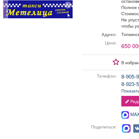
остановк
реклама
Полное 
Стоимост
Не упуст
чтобы у
Адрес:
Топкинс
Цена:
650 00
В избра
8-905-9
Телефон:
8-923-5
Показат
Реда
MAX-
Поделиться: