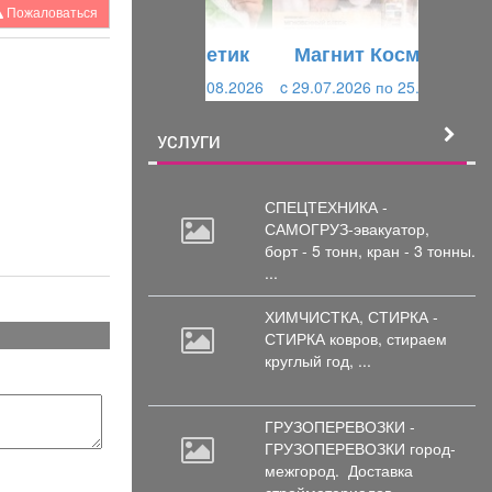
у
щ
Пожаловаться
щ
и
Магнит Косметик
и
й
c 29.07.2026 по 25.08.2026
й
УСЛУГИ
СПЕЦТЕХНИКА -
САМОГРУЗ-эвакуатор,
борт
- 5 тонн, кран - 3 тонны.
...
ХИМЧИСТКА, СТИРКА -
СТИРКА ковров,
стираем
круглый год, ...
ГРУЗОПЕРЕВОЗКИ -
ГРУЗОПЕРЕВОЗКИ город-
межгород.
Доставка
стройматериалов, ...