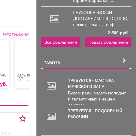
ГРУЗОПЕРЕВОЗКИ -
ДОСТАВЯИМ: ПЩГС,
ПЩС,
пескок, землю, торф, ...
2 500 руб.
Все объявления
Подать объявление
РАБОТА
/-40
Цепь пильная
Автоматическое
Пистолет
«STIHL»
проветривание
герметик
ТРЕБУЕТСЯ - МАСТЕРА
теплицы
R5606-2»
уб.
1350 руб.
1256 руб.
МУЖСКОГО ЗАЛА
«Термопривод 300С»
Будем рады видеть молодых
и талантливых в нашем
дружном...
ТРЕБУЕТСЯ - ПОДСОБНЫЙ
РАБОЧИЙ
 дачу