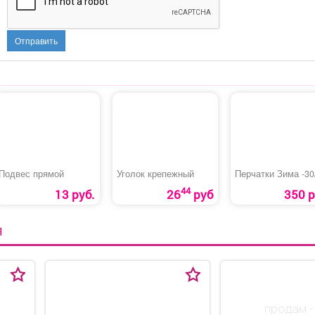
Отправить
Подвес прямой
Уголок крепежный
Перчатки Зима -30
44
13 руб.
26
руб
350 р
Я
продам -