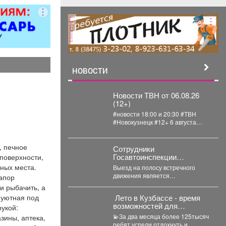
ментов.
ция номеров
реклама
обходимым
аселением
ев. -Смена
го белья и
. -Стирка и
НОВОСТИ
 -Поливка
 -Проверка
Новости ТВН от 06.08.26
ояния
(12+)
ких приборов
#новости 18:00 и 20:30 #ТВН
визора,
#Новокузнецк #12+ 6 августа
ионера,
2026г. в «Новостях ТВН» (12+):...
ника и др.
, печное
ние запаса
Сотрудники
Госавтоинспекции
 поверхности,
ов личной
Междуреченска начали
чных места.
 также мини-
Выезд на полосу встречного
проведение
движения является
апор
борка зон
профилактической
распространенным нарушением,
и рыбачить, а
оридоров и
операции «Встречная
которое довольно часто
полоса»
 уютная под
️ Лето в Кузбассе - время
 помещений.
становится причиной дорожно-
возможностей для
укой:
лнение
транспортного происшествия...
школьников!
💫За два месяца более 125тысяч
зины, аптека,
 поручений
ребят успели отдохнуть и