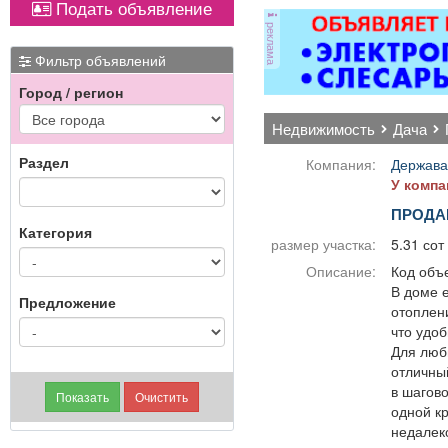
Подать объявление
оборудованием,
Вывоз мусора.
реклама
имеется парковка, торг
уместен.
Фильтр объявлений
Город / регион
недвижимость
дача
Раздел
Компания:
Держава
У компа
ПРОДА
Категория
размер участка:
5.31 сот
Описание:
Код объе
В доме 
Предложение
отоплени
что удоб
Для люб
отличный
в шагово
одной к
недалеко