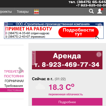
тел. (38475) 65-545
+7 923-625-02-51
Проекты
Товары
реклама
реклама
ЕТСЯ -
ОЯННО
Сейчас в г.
(01:22)
ИЧНАЯ
o
18.3 C
вания к
: без опыта
оянно
переменная облачность
язанности:
я и сухая
Подробнее
номеров и