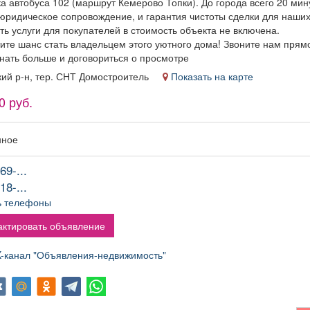
а автобуса 102 (маршрут Кемерово Топки). До города всего 20 мину
админис
юридическое сопровождение, и гарантия чистоты сделки для наших
Условия
ь услуги для покупателей в стоимость объекта не включена.
Сменный 
ите шанс стать владельцем этого уютного дома! Звоните нам прямо
Постоянн
знать больше и договориться о просмотре
оформлени
договор 
кий р-н, тер. СНТ Домостроитель
Показать на карте
рабочих час
0 руб.
Частота
Дважды в 
деяте
нное
компании: 
бизнес и т
69-...
2/2 Рабо
Гост
18-...
ь телефоны
ктировать объявление
канал "Объявления-недвижимость"