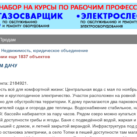
ковер»).
апарта
-Комплекта
всем не
перед з
постояльц
постельно
продам
полотенец
глажка.
 Недвижимость, юридическое объединение
растений.
нии еще 1837 объектов
сост
М ДАЧУ
электричес
— теле
кондиц
кта: 2184921.
холодиль
есть всё для комфортной жизни: Центральная вода с мая по ноябрь
-Пополне
е и круглогодичное электричество. Участок расположен на ровной
предмет
но для обустройства территории. К дому прилагаются два парково
гигиены, а
ителей сада и огорода две теплицы. Водоснабжение стабильное, н
бара. -У
: бассейн набирается за пару часов. Рядом озеро можно купаться 
отдыха, к
й доступности грибы и ягоды. Баня с подведённой водой, жаркая и
служебных
рышей с домом, и летней закрытой верандой. Инфраструктура под р
-Выпо
 остановка электрички, а село Топки в пешей доступности там мага
отдельных