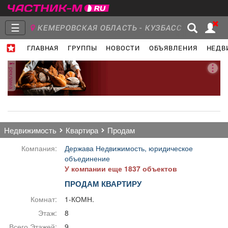
☰
КЕМЕРОВСКАЯ ОБЛАСТЬ - КУЗБАСС
ГЛАВНАЯ
ГРУППЫ
НОВОСТИ
ОБЪЯВЛЕНИЯ
НЕДВ
Главная
Группы
Новости
реклама
Объявления
Недвижимость
Услуги
недвижимость
квартира
продам
Компания:
Держава Недвижимость, юридическое
объединение
У компании еще 1837 объектов
Работа
Транспорт
Компании
ПРОДАМ КВАРТИРУ
Комнат:
1-КОМН.
Этаж:
8
Всего Этажей:
9