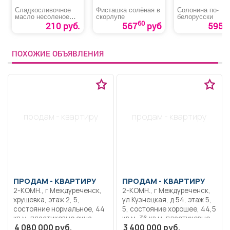
Сладкосливочное
Фисташка солёная в
Солонина по-
масло несоленое
скорлупе
белорусски
Белый замок
60
210 руб.
567
руб
595 р
ПОХОЖИЕ ОБЪЯВЛЕНИЯ
продам - квартиру
продам - квартиру
ПРОДАМ -
КВАРТИРУ
ПРОДАМ -
КВАРТИРУ
2-КОМН., г Междуреченск,
2-КОМН., г Междуреченск,
хрущевка, этаж 2, 5,
ул Кузнецкая, д 54, этаж 5,
состояние нормальное, 44
5, состояние хорошее, 44,5
кв.м, пластиковые окна,
кв.м, 36 кв.м, пластиковые
4 080 000 руб.
3 400 000 руб.
застекленный балкон, не
окна, застекленный