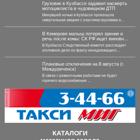
Грузовик в Кузбассе задавил насмерть
мотоциклиста в чудовищном ДТП
Минувшей ночью в Кузбассе произошла
смертельная авария с участием грузовика и
мотоцикла. В среду,...
В Кемерове малыш потерял зрение и
речь после комы: СК РФ ищет виновных
в искалеченном детстве
В Кузбассе Следственный комитет расследует
уголовное дело по факту ненадлежащего
оказания медицинской помощи двухлетнему
мальчику....
Плановые отключения на 8 августа (г.
Междуреченск)
В связи с ремонтными работами не будет
горячего водоснабжения ...
реклама
КАТАЛОГИ
магазинов города