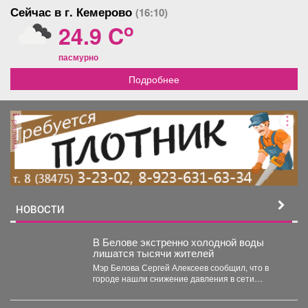
Сейчас в г. Кемерово
(16:10)
сад, торговый центр и парк.
зимой, прохладно летом.
Этот вариант жилья
Тихий центр – уют без
o
24.9 C
отлично подойдёт тем, кто
городского шума. Торг
хочет иметь быстрый
возможен. Звоните.
пасмурно
доступ ко всей
необходимой
Подробнее
инфраструктуре.
реклама
НОВОСТИ
В Белове экстренно холодной воды
лишатся тысячи жителей
Мэр Белова Сергей Алексеев сообщил, что в
городе нашли снижение давления в сети
магистрального водопровода...