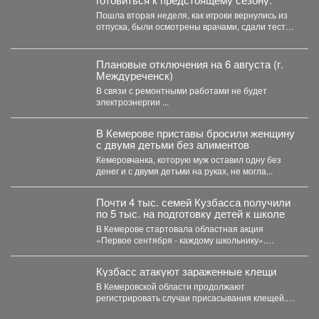
Пошла вторая неделя, как игроки вернулись из
отпуска, были осмотрены врачами, сдали тесты,
приступили к...
Плановые отключения на 6 августа (г.
Междуреченск)
В связи с ремонтными работами не будет
электроэнергии ...
В Кемерове приставы бросили женщину
с двумя детьми без алиментов
Кемеровчанка, которую муж оставил одну без
денег и с двумя детьми на руках, не могла...
Почти 4 тыс. семей Кузбасса получили
по 5 тыс. на подготовку детей к школе
В Кемерове стартовала областная акция
«Первое сентября - каждому школьнику».
Родителям выдали сертификаты, которые они...
Кузбасс атакуют зараженные клещи
В Кемеровской области продолжают
регистрировать случаи присасывания клещей.
Управление Роспотребнадзора по Кемеровской