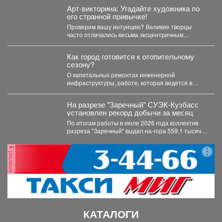
Арт-викторина: Угадайте художника по
его странной привычке!
Проверим вашу интуицию? Великие творцы
часто отличались весьма эксцентричным
поведением. Пишите в комментариях номер
правильного...
Как город готовится к отопительному
сезону?
О капитальных ремонтах инженерной
инфраструктуры, работе, которая ведется в
жилом фонде и социальных учреждениях,
восстановлении...
На разрезе "Заречный" СУЭК-Кузбасс
установлен рекорд добычи за месяц
По итогам работы в июле 2026 года коллектив
разреза "Заречный" выдал на-гора 559,1 тысяч
тонн...
реклама
КАТАЛОГИ