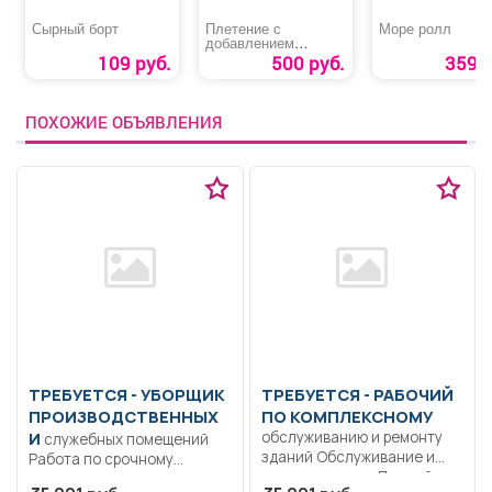
Сырный борт
Плетение с
Море ролл
добавлением
цветного каниколона
109 руб.
500 руб.
359 р
и в цвет своих волос
ПОХОЖИЕ ОБЪЯВЛЕНИЯ
ТРЕБУЕТСЯ - УБОРЩИК
ТРЕБУЕТСЯ - РАБОЧИЙ
ПРОИЗВОДСТВЕННЫХ
ПО КОМПЛЕКСНОМУ
И
обслуживанию и ремонту
служебных помещений
зданий Обслуживание и
Работа по срочному
ремонт здания.. Полный
трудовому договору с