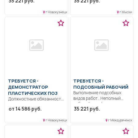
35 221 руб.
35 221 руб.
рабочий...
01.07.2026г. по...
г Новокузнецк
г Мыски
ТРЕБУЕТСЯ -
ТРЕБУЕТСЯ -
ДЕМОНСТРАТОР
ПОДСОБНЫЙ РАБОЧИЙ
ПЛАСТИЧЕСКИХ ПОЗ
Выполнение подсобных
видов работ.. Неполный
Должностные обязанности
рабочий день/неполная
демонстратора
от 14 586 руб.
35 221 руб.
рабочая неделя..
пластических поз
Демонстратор
г Новокузнецк
г Междуреченск
пластических поз
выполняет...