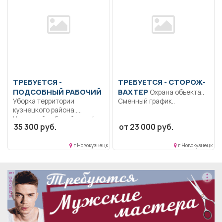
ТРЕБУЕТСЯ -
ТРЕБУЕТСЯ - СТОРОЖ-
ПОДСОБНЫЙ РАБОЧИЙ
ВАХТЕР
Охрана объекта..
Уборка территории
Сменный график..
кузнецкого района..
Неполный рабочий день/
35 300 руб.
от 23 000 руб.
неполная рабочая неделя..
г Новокузнецк
г Новокузнецк
реклама