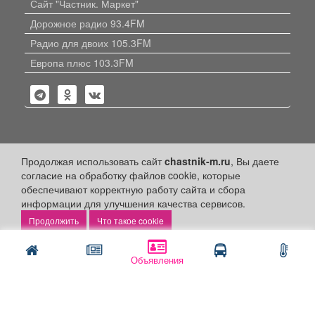
Сайт "Частник. Маркет"
Дорожное радио 93.4FM
Радио для двоих 105.3FM
Европа плюс 103.3FM
Политика конфиденциальности
Продолжая использовать сайт
chastnik-m.ru
, Вы даете
согласие на обработку файлов cookie, которые
Публикации с пометкой «Реклама», «На правах рекламы»,
обеспечивают корректную работу сайта и сбора
«Партнёрский проект» оплачены рекламодателем.
информации для улучшения качества сервисов.
Редакция сайта не несет ответственности за достоверность
информации, содержащейся в рекламных материалах и
Что такое cookie
объявлениях.
+16
© 2006-2026
ООО "Частник-М"
Объявления