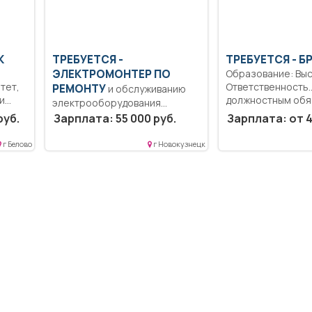
К
ТРЕБУЕТСЯ -
ТРЕБУЕТСЯ - Б
ЭЛЕКТРОМОНТЕР ПО
Образование: Вы
тет,
Ответственность.
РЕМОНТУ
и обслуживанию
и
должностным обя
электрооборудования
Полный рабочий д
Образование: Среднее
руб.
Зарплата: 55 000 руб.
Зарплата: от 4
Социальный пакет
профессиональное
образование.. Содержание в
г Белово
г Новокузнецк
исправном...