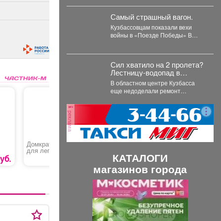
Кемеровского округа Марине
Коляденко и её заместителю
Самый страшный вагон.
Татьяне...
Кузбассовцам показали вехи
войны в «Поезде Победы» В
Кузбасс прибыл «Поезд
Победы», 12+ -...
Сил хватило на 2 пролета?
Лестницу-водопад в
Кемерове бросили без
В областном центре Кузбасса
ремонта
еще недоделали ремонт
разрушающейся лестницы. Ее
состояние беспокоит местных
реклама
жителей. ...
Домкрат подкатной
Пицца «Хот-Дог»
Салонный
для легковых а/м в
автомоби
КАТАЛОГИ
кейсе «Stayer-R-28 Red
Accent»
уб.
6570 руб.
670 руб.
Force»
магазинов города
П
С
р
л
е
е