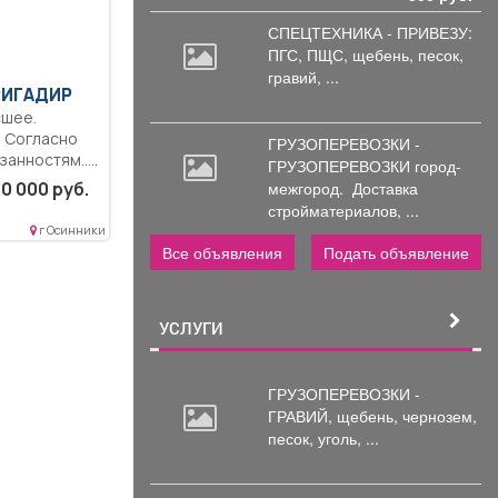
СПЕЦТЕХНИКА - ПРИВЕЗУ:
ПГС,
ПЩС, щебень, песок,
гравий, ...
РИГАДИР
сшее.
. Согласно
ГРУЗОПЕРЕВОЗКИ -
занностям..
ГРУЗОПЕРЕВОЗКИ город-
ень.
0 000 руб.
межгород.
Доставка
..
стройматериалов, ...
г Осинники
Все объявления
Подать объявление
УСЛУГИ
ГРУЗОПЕРЕВОЗКИ -
ГРАВИЙ, щебень,
чернозем,
песок, уголь, ...