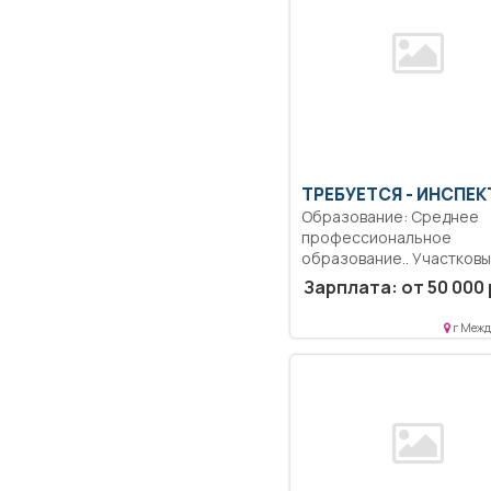
ТРЕБУЕТСЯ - ИНСПЕ
Образование: Среднее
профессиональное
образование.. Участков
уполномоченный полици
Зарплата: от 50 000 
Выполнение должностных.
г Межд