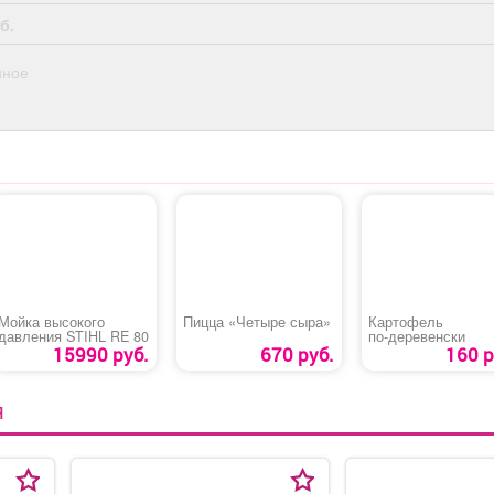
б.
нное
Мойка высокого
Пицца «Четыре сыра»
Картофель
давления STIHL RE 80
по‑деревенски
15990 руб.
670 руб.
160 р
Я