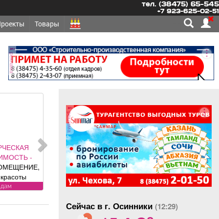
тел. (38475) 65-545
+7 923-625-02-51
Проекты
Товары
реклама
реклама
ЫТОВЫЕ УСЛУГИ -
МЧИСТКА, СТИРКА
СТИРКА ковров,
ираем круглый год,
аберем и привезем
химчистка, стирка
бесплатно.
Сейчас в г. Осинники
енсионерам скидка
(12:29)
o
. (Фабрика «Чистый