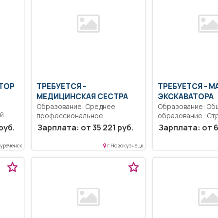
КТОР
ТРЕБУЕТСЯ -
ТРЕБУЕТСЯ - 
МЕДИЦИНСКАЯ СЕСТРА
ЭКСКАВАТОРА
Образование: Среднее
Образование: Об
ый
профессиональное
образование.. Ст
и.
образование.. Контроль за
соблюдать прави
руб.
Зарплата: от 35 221 руб.
Зарплата: от 6
..
санитарным состоянием в...
дорожного движе
Выполнять...
уреченск
г Новокузнецк