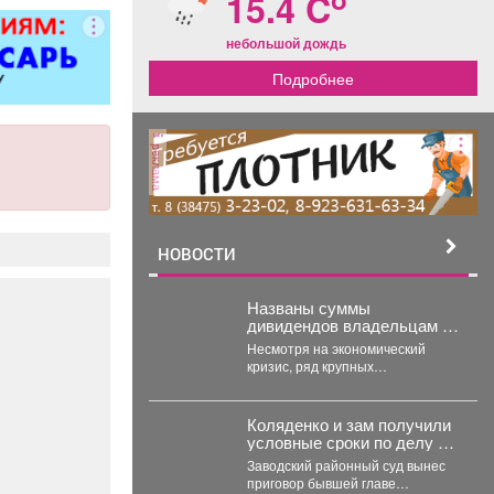
15.4 C
ковер»).
небольшой дождь
Подробнее
реклама
НОВОСТИ
Названы суммы
дивидендов владельцам от
крупных компаний
Несмотря на экономический
Кузбасса
кризис, ряд крупных
предприятий Кузбасса
демонстрирует высокую
доходность. Многие из них
Коляденко и зам получили
направляют...
условные сроки по делу о
строительных махинациях
Заводский районный суд вынес
приговор бывшей главе