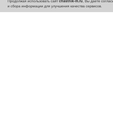
Продолжая использовать сайт
chastnik-m.ru
, Вы даете согла
и сбора информации для улучшения качества сервисов.
Разделы сайта:
Быстрые ссылки:
Объявления
Установить приложени
Новости
Личный кабинет
Компании
Подать объявление
Афиша
Подать объявление в
Расписание занятий
газету
Расписание автобусов
Поздравить
Погода
Скачать газету "Частник-
М"
Контакты
Наши вакансии