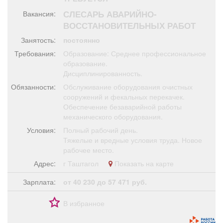
Афиша
Обучение
Проекты
СЛЕСАРЬ АВАРИЙНО-
Вакансия:
ВОССТАНОВИТЕЛЬНЫХ РАБОТ
Занятость:
постоянно
Требования:
Образование: Среднее профессиональное
Товары
Поздравления
Погода
образование.
Дисциплинированность.
Обязанности:
Обслуживание оборудования очистных
сооружений и фекальных перекачек.
Обеспечение безаварийной работы
механического оборудования.
ТВ программа
Я - пенсионер
Условия:
Полный рабочий день.
Тяжелые и вредные условия труда. Новое
рабочее место.
Адрес:
г Таштагол
Показать на карте
Зарплата:
от 40 230 до 57 471 руб.
В избранное