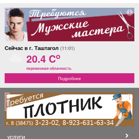
реклама
Сейчас в г. Таштагол
(11:01)
o
20.4 C
переменная облачность
Подробнее
реклама
УСЛУГИ