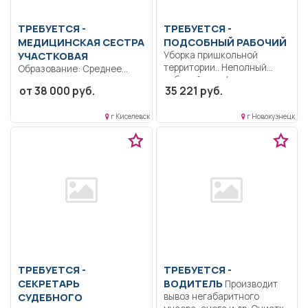
ТРЕБУЕТСЯ -
ТРЕБУЕТСЯ -
МЕДИЦИНСКАЯ СЕСТРА
ПОДСОБНЫЙ РАБОЧИЙ
УЧАСТКОВАЯ
Уборка пришкольной
территории.. Неполный
Образование: Среднее
рабочий день/неполная
профессиональное.
от 38 000 руб.
35 221 руб.
рабочая неделя..
Коммуникабельность
Ответственность.
г Киселевск
г Новокузнецк
Дисциплинированность..
Выполнение должностных
обязанностей согласно...
ТРЕБУЕТСЯ -
ТРЕБУЕТСЯ -
СЕКРЕТАРЬ
ВОДИТЕЛЬ
Производит
СУДЕБНОГО
вывоз негабаритного