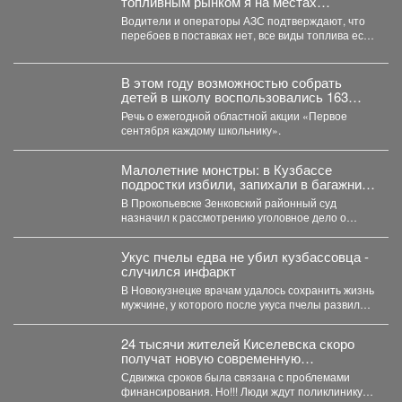
топливным рынком я на местах
проверяю, соответствует ли озвученная
Водители и операторы АЗС подтверждают, что
информация действительности.
перебоев в поставках нет, все виды топлива есть
в...
В этом году возможностью собрать
детей в школу воспользовались 163
малообеспеченные семьи
Речь о ежегодной областной акции «Первое
Междуреченска.
сентября каждому школьнику».
Малолетние монстры: в Кузбассе
подростки избили, запихали в багажник,
и похитили 10-летнего ребенка
В Прокопьевске Зенковский районный суд
назначил к рассмотрению уголовное дело о
похищении 10-летнего ребёнка. ...
Укус пчелы едва не убил кузбассовца -
случился инфаркт
В Новокузнецке врачам удалось сохранить жизнь
мужчине, у которого после укуса пчелы развился
тяжелейший инфаркт....
24 тысячи жителей Киселевска скоро
получат новую современную
поликлинику.
Сдвижка сроков была связана с проблемами
финансирования. Но!!! Люди ждут поликлинику,