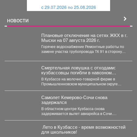
и
й
c 29.07.2026 по 25.08.2026
й
НОВОСТИ
Плановые отключения на сетях ЖКХ в г.
Мыски на 07 августа 2026 г.
Горячее водоснабжение Ремонтные работы по
замене участка трубопровода ТК 91 в сторону
т.37 ул....
Смертельная ловушка с отходами:
кузбассовцы погибли в навозном
котловане
В Кузбассе на молочно-товарной ферме в
Промышленновском муниципальном округе
погибли двое рабочих. Как сообщает...
Самолет Кемерово-Сочи снова
задержался
В областном центре Кузбасса снова
задерживается вылет авиарейса в Сочи.
Сегодня, 7 августа, задерживается...
️ Лето в Кузбассе - время возможностей
для школьников!