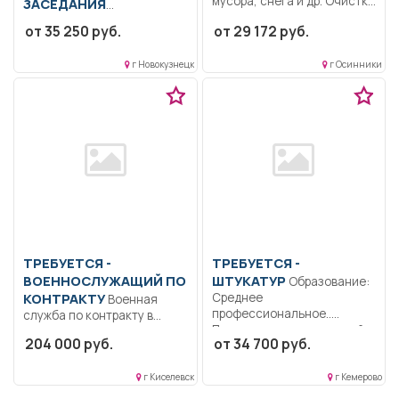
мусора, снега и др. Очистка
ЗАСЕДАНИЯ
дорог...
Образование: Высшее
от 35 250 руб.
от 29 172 руб.
образование —
бакалавриат.. Заводить
г Новокузнецк
г Осинники
вновь поступившие
гражданские,...
ТРЕБУЕТСЯ -
ТРЕБУЕТСЯ -
ВОЕННОСЛУЖАЩИЙ ПО
ШТУКАТУР
Образование:
КОНТРАКТУ
Среднее
Военная
профессиональное..
служба по контракту в
Подготовка поверхностей
Вооруженных Силах
204 000 руб.
от 34 700 руб.
под оштукатуривание.
Российской Федерации.....
Приготовление
штукатурных...
г Киселевск
г Кемерово