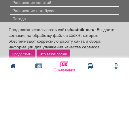
Расписание занятий
Расписание автобусов
Погода
Контакты
Продолжая использовать сайт
chastnik-m.ru
, Вы даете
Наши вакансии
согласие на обработку файлов cookie, которые
обеспечивают корректную работу сайта и сбора
Быстрые ссылки:
информации для улучшения качества сервисов.
Что такое cookie
Установить приложение
Личный кабинет
Объявления
Подать объявление
Подать объявление в газету
Поздравить
Скачать газету "Частник-М"
Рекламодателям:
Бизнес-кабинет