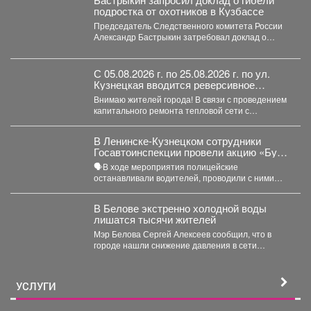
подростка от охотников в Кузбассе
Председатель Следственного комитета России
Александр Бастрыкин затребовал доклад о
результатах расследования уголовного дела по
факту...
С 05.08.2026 г. по 25.08.2026 г. по ул.
Кузнецкая вводится реверсивное
движения для автотранспорта
Внимаю жителей города! В связи с проведением
капитального ремонта тепловой сети с
05.08.2026 г....
В Ленинске-Кузнецком сотрудники
Госавтоинспекции провели акцию «Будь
трезвым в пути»
🗣В ходе мероприятия полицейские
останавливали водителей, проводили с ними
беседы и напоминали, что правила дорожного...
В Белове экстренно холодной воды
лишатся тысячи жителей
Мэр Белова Сергей Алексеев сообщил, что в
городе нашли снижение давления в сети
магистрального водопровода...
УСЛУГИ