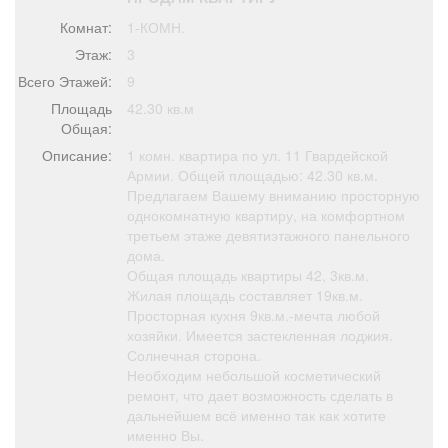
Афиша
Обучение
Проекты
Комнат:
1-КОМН.
Этаж:
3
Всего Этажей:
9
Площадь
42.30 кв.м
Товары
Поздравления
Погода
Общая:
Описание:
1 комн. квартира по ул. 11 Гвардейской
Армии. Общей площадью: 42.30 кв.м.
Предлагаем Вашему вниманию просторную
однокомнатную квартиру, на комфортном
третьем этаже девятиэтажного панельного
ТВ программа
Я - пенсионер
дома.
Общая площадь квартиры 42, 3кв.м.
Жилая площадь составляет 19кв.м.
Просторная кухня 9кв.м.-мечта любой
хозяйки. Имеется застекленная лоджия.
Солнечная сторона.
Необходим небольшой косметический
ремонт, что дает возможность сделать в
дальнейшем всё именно так как хотите
именно Вы.