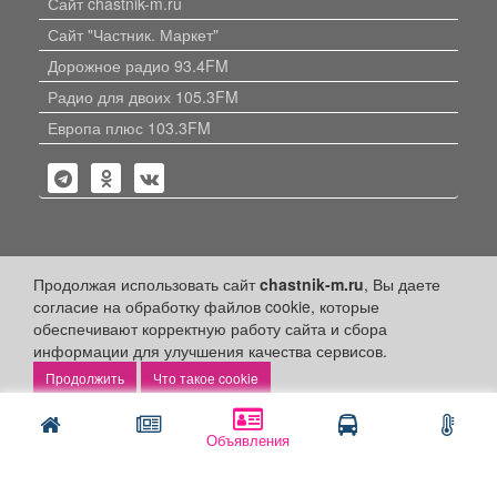
Сайт chastnik-m.ru
Сайт "Частник. Маркет"
Дорожное радио 93.4FM
Радио для двоих 105.3FM
Европа плюс 103.3FM
Политика конфиденциальности
Продолжая использовать сайт
chastnik-m.ru
, Вы даете
согласие на обработку файлов cookie, которые
Публикации с пометкой «Реклама», «На правах рекламы»,
обеспечивают корректную работу сайта и сбора
«Партнёрский проект» оплачены рекламодателем.
Редакция сайта не несет ответственности за достоверность
информации для улучшения качества сервисов.
информации, содержащейся в рекламных материалах и
Что такое cookie
объявлениях.
+16
© 2006-2026
ООО "Частник-М"
Объявления