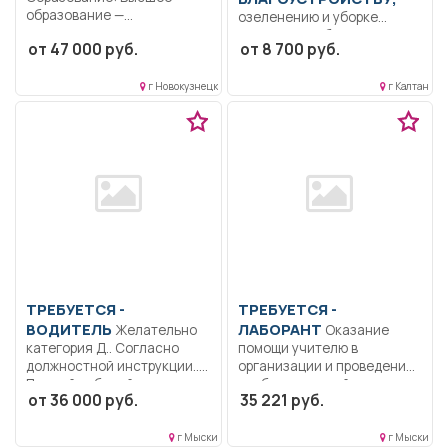
образование —
озеленению и уборке
специалитет,
территории Уборка
от 47 000 руб.
от 8 700 руб.
магистратура..
территории, озеленение
Обеспечение надлежащего
клумб.. Неполный рабочий...
технического...
г Новокузнецк
г Калтан
ТРЕБУЕТСЯ -
ТРЕБУЕТСЯ -
ВОДИТЕЛЬ
ЛАБОРАНТ
Желательно
Оказание
категория Д.. Согласно
помощи учителю в
должностной инструкции..
организации и проведении
Полный рабочий день..
учебных занятий....
от 36 000 руб.
35 221 руб.
г Мыски
г Мыски