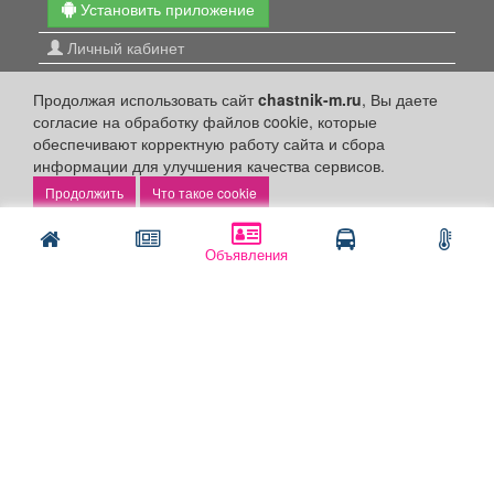
Установить приложение
Личный кабинет
Подать объявление
Продолжая использовать сайт
chastnik-m.ru
, Вы даете
Подать объявление в газету
согласие на обработку файлов cookie, которые
Поздравить
обеспечивают корректную работу сайта и сбора
информации для улучшения качества сервисов.
Скачать газету "Частник-М"
Что такое cookie
Рекламодателям:
Объявления
Бизнес-кабинет
Заказать рекламу
Оплата услуг:
Расценки
Оплатить
Наши ресурсы:
Газета "Частник-М"