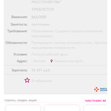
РАССТРОЙСТВА"
Афиша
Обучение
Проекты
ТРЕБУЕТСЯ
МАЛЯР
Вакансия:
Занятость:
постоянно
Требования:
Образование: Среднее профессиональное
Товары
Поздравления
Погода
образование.
Обязанности:
Производить очистку потолков и стен, простое
окрашивание поверхности.
Условия:
Полный рабочий день.
ТВ программа
Я - пенсионер
Адрес:
г Белово
Показать на карте
Зарплата:
35 221 руб.
В избранное
ТОВАРЫ, СКИДКИ, АКЦИИ