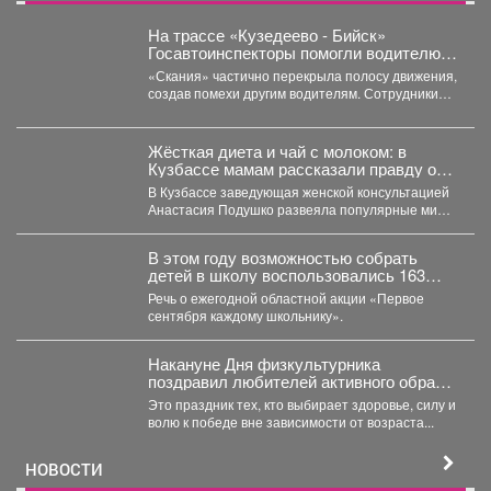
На трассе «Кузедеево - Бийск»
Госавтоинспекторы помогли водителю
застрявшего в кювете грузовика.
«Скания» частично перекрыла полосу движения,
создав помехи другим водителям. Сотрудники
ГИБДД организовали на месте реверсивное...
Жёсткая диета и чай с молоком: в
Кузбассе мамам рассказали правду о
грудном вскармливании
В Кузбассе заведующая женской консультацией
Анастасия Подушко развеяла популярные мифы
о питании кормящих мам. ...
В этом году возможностью собрать
детей в школу воспользовались 163
малообеспеченные семьи
Речь о ежегодной областной акции «Первое
Междуреченска.
сентября каждому школьнику».
Накануне Дня физкультурника
поздравил любителей активного образа
жизни!
Это праздник тех, кто выбирает здоровье, силу и
волю к победе вне зависимости от возраста...
НОВОСТИ