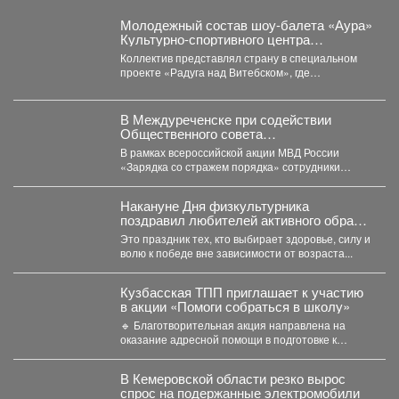
Молодежный состав шоу-балета «Аура»
Культурно-спортивного центра
металлургов победил в международном
Коллектив представлял страну в специальном
конкурсе «Славянский базар» в
проекте «Радуга над Витебском», где
Витебске.
соревновались творческие коллективы из
России,...
В Междуреченске при содействии
Общественного совета
полицейские провели утреннюю зарядку
В рамках всероссийской акции МВД России
для детей из лагеря дневного
«Зарядка со стражем порядка» сотрудники
пребывания
полиции совместно с членом...
Накануне Дня физкультурника
поздравил любителей активного образа
жизни!
Это праздник тех, кто выбирает здоровье, силу и
волю к победе вне зависимости от возраста...
Кузбасская ТПП приглашает к участию
в акции «Помоги собраться в школу»
🔹 Благотворительная акция направлена на
оказание адресной помощи в подготовке к
новому учебному году первоклассников...
В Кемеровской области резко вырос
спрос на подержанные электромобили