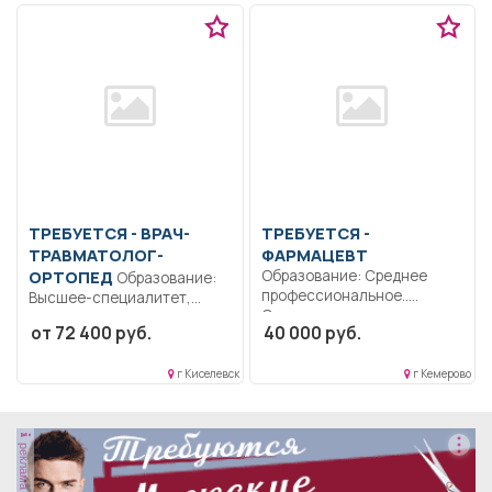
ТРЕБУЕТСЯ - ВРАЧ-
ТРЕБУЕТСЯ -
ТРАВМАТОЛОГ-
ФАРМАЦЕВТ
ОРТОПЕД
Образование: Среднее
Образование:
профессиональное..
Высшее-специалитет,
Осуществляет прием
магистратура.
от 72 400 руб.
40 000 руб.
рецептов и требований с...
Дисциплинированность.
Ответственность..
г Киселевск
г Кемерово
Поликлиническое
травматолого-
ортопедическое
отделение. Выполнение
реклама
должностных...