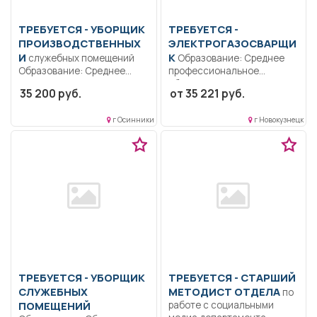
ТРЕБУЕТСЯ - УБОРЩИК
ТРЕБУЕТСЯ -
ПРОИЗВОДСТВЕННЫХ
ЭЛЕКТРОГАЗОСВАРЩИ
И
К
служебных помещений
Образование: Среднее
Образование: Среднее
профессиональное
профессиональное
образование.. Проводит
35 200 руб.
от 35 221 руб.
образование.. Проводит
сварочные работы
уборку в помещениях...
оборудования и...
г Осинники
г Новокузнецк
ТРЕБУЕТСЯ - УБОРЩИК
ТРЕБУЕТСЯ - СТАРШИЙ
СЛУЖЕБНЫХ
МЕТОДИСТ ОТДЕЛА
по
ПОМЕЩЕНИЙ
работе с социальными