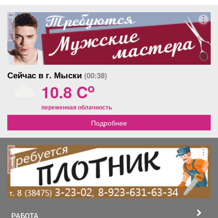
реклама
Сейчас в г. Мыски
(00:38)
o
10.8 C
переменная облачность
Подробнее
реклама
РАБОТА