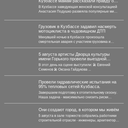
Кузбассе мамам рассказали правду о
грудном вскармливании
В Кузбассе заведующая женской консультацией
Анастасия Подушко развеяла популярные мифы
о питании кормящих мам. ...
Грузовик в Кузбассе задавил насмерть
мотоциклиста в чудовищном ДТП
Минувшей ночью в Кузбассе произошла
смертельная авария с участием грузовика и
мотоцикла. В среду,...
5 августа артисты Дворца культуры
имени Горького провели выездной
концерт в реабилитационном центре
В этот день на сцене выступили: 🎤 Евгений
«Топаз».
Семенов 🎤 Оксана Гайдукова ...
Провели гидравлические испытания на
95% тепловых сетей Кузбасса.
Завершаем подготовку к отопительному сезону.
Наша задача - максимально снизить риски
перебоев с теплом и...
Они создают город, в котором мы живём
5 августа в зале торжеств собрались работники
строительной отрасли - инженеры, архитекторы,
проектировщики, руководители и...