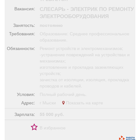
Афиша
Обучение
Проекты
СЛЕСАРЬ - ЭЛЕКТРИК ПО РЕМОНТУ
Вакансия:
ЭЛЕКТРООБОРУДОВАНИЯ
Занятость:
постоянно
Требования:
Образование: Среднее профессиональное
Товары
Поздравления
Погода
образование.
Обязанности:
Ремонт устройств и электромеханизмов;
-устранение повреждений на устройствах и
механизмах;
изготовление и прокладка заземляющих
устройств;
ТВ программа
Я - пенсионер
зачистка от изоляции, изоляция, прокладка
проводов и кабелей.
Условия:
Полный рабочий день.
Адрес:
г Мыски
Показать на карте
Зарплата:
55 000 руб.
В избранное