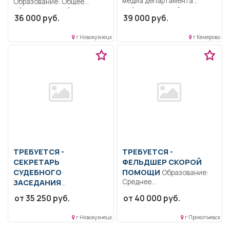
медиа департамента
Образование: Общее
информационной политики
образование.. Уборка
36 000 руб.
39 000 руб.
Образование: Высшее-
помещений.. Полный
бакалавриат.....
рабочий день..
г Новокузнецк
г Кемерово
ТРЕБУЕТСЯ -
ТРЕБУЕТСЯ -
СЕКРЕТАРЬ
ФЕЛЬДШЕР СКОРОЙ
СУДЕБНОГО
ПОМОЩИ
Образование:
ЗАСЕДАНИЯ
Среднее
профессиональное
Образование: Высшее
от 35 250 руб.
от 40 000 руб.
образование.. В
образование —
соответствии с
бакалавриат.. Заводить
г Новокузнецк
г Прокопьевск
должностной
вновь поступившие
инструкцией:...
гражданские,...