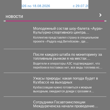
и
й
c 29.07.2026 по 25.08.2026
й
НОВОСТИ
Молодежный состав шоу-балета «Аура»
Культурно-спортивного центра
металлургов победил в международном
Коллектив представлял страну в специальном
конкурсе «Славянский базар» в
проекте «Радуга над Витебском», где
Витебске.
соревновались творческие коллективы из
России,...
После каждого штаба по мониторингу за
топливным рынком я на местах
проверяю, соответствует ли озвученная
Водители и операторы АЗС подтверждают, что
информация действительности.
перебоев в поставках нет, все виды топлива есть
в...
Ужасы природы: какая погода будет в
Кузбассе на выходных
Кузбассовцам нужно готовиться к мокрым
выходным, ожидаются дожди с грозами и
сильный ветер. По...
Сотрудники Госавтоинспекции
Междуреченска начали проведение
профилактической операции