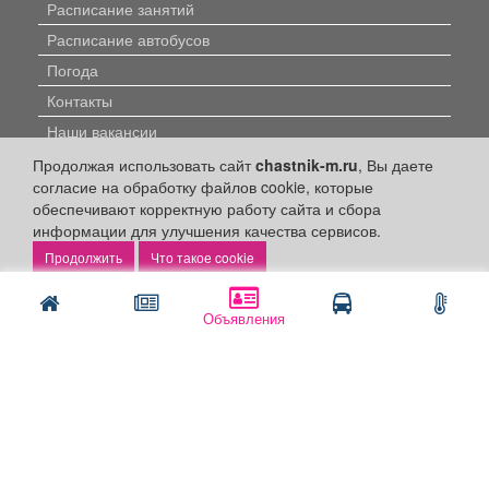
Расписание занятий
Расписание автобусов
Погода
Контакты
Наши вакансии
Продолжая использовать сайт
chastnik-m.ru
, Вы даете
Быстрые ссылки:
согласие на обработку файлов cookie, которые
обеспечивают корректную работу сайта и сбора
Установить приложение
информации для улучшения качества сервисов.
Что такое cookie
Личный кабинет
Подать объявление
Объявления
Подать объявление в газету
Поздравить
Скачать газету "Частник-М"
Рекламодателям:
Бизнес-кабинет