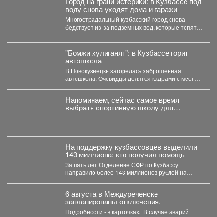
Город на грани истерики: в Кузбассе под
воду снова уходят дома и гаражи
Многострадальный кузбасский город снова
бедствует из-за подземных вод, которые топят
подвалы и уже проникают в...
"Бомжи хулиганят": в Кузбассе горит
автошкола
В Новокузнецке загорелась заброшенная
автошкола. Очевидцы делятся кадрами с места
событий. Вечером во вторник,...
Напоминаем, сейчас самое время
выбрать спортивную школу для
ребёнка.
На поддержку кузбассовцев выделили
143 миллиона: кто получил помощь
За пять лет Отделение СФР по Кузбассу
направило более 143 миллионов рублей на
субсидирование работодателей,...
6 августа в Междуреченске
запланированы отключения.
Подробности - в карточках. ️ В случае аварий