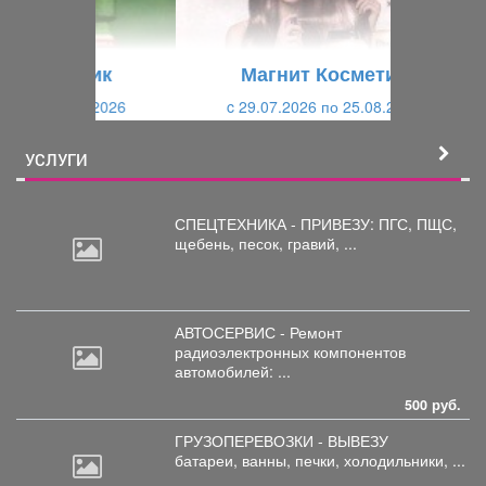
у
щ
щ
и
Магнит Косметик
и
й
c 29.07.2026 по 25.08.2026
й
УСЛУГИ
СПЕЦТЕХНИКА - ПРИВЕЗУ: ПГС,
ПЩС,
щебень, песок, гравий, ...
АВТОСЕРВИС - Ремонт
радиоэлектронных
компонентов
автомобилей: ...
500 руб.
ГРУЗОПЕРЕВОЗКИ - ВЫВЕЗУ
батареи,
ванны, печки, холодильники, ...