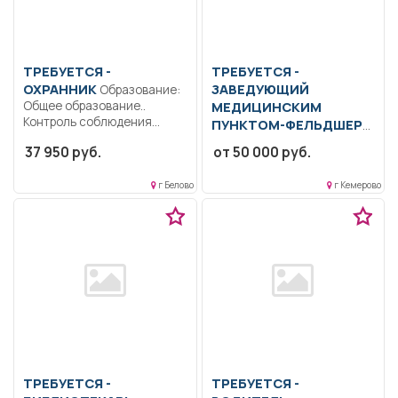
ТРЕБУЕТСЯ -
ТРЕБУЕТСЯ -
ОХРАННИК
ЗАВЕДУЮЩИЙ
Образование:
Общее образование..
МЕДИЦИНСКИМ
Контроль соблюдения
ПУНКТОМ-ФЕЛЬДШЕР
регламента контрольно-
Образование: Среднее
37 950 руб.
от 50 000 руб.
пропускного и
профессиональное..
внутриобъектового...
Руководство
г Белово
г Кемерово
деятельностью
медицинского персонала.
Консультативная помощь....
ТРЕБУЕТСЯ -
ТРЕБУЕТСЯ -