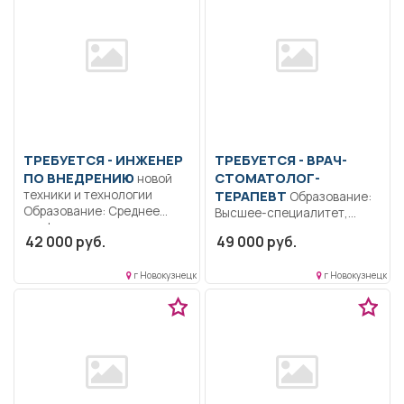
ТРЕБУЕТСЯ - ИНЖЕНЕР
ТРЕБУЕТСЯ - ВРАЧ-
ПО ВНЕДРЕНИЮ
СТОМАТОЛОГ-
новой
техники и технологии
ТЕРАПЕВТ
Образование:
Образование: Среднее
Высшее-специалитет,
профессиональное
магистратура.. Имеющие
42 000 руб.
49 000 руб.
образование.. Организует
высшее профессиональное
и...
образование,
г Новокузнецк
г Новокузнецк
послевузовское
профессиональное...