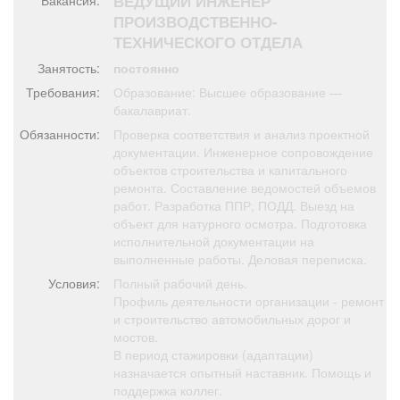
ВЕДУЩИЙ ИНЖЕНЕР
Вакансия:
Афиша
Обучение
Проекты
ПРОИЗВОДСТВЕННО-
ТЕХНИЧЕСКОГО ОТДЕЛА
Занятость:
постоянно
Требования:
Образование: Высшее образование —
бакалавриат.
Товары
Поздравления
Погода
Обязанности:
Проверка соответствия и анализ проектной
документации. Инженерное сопровождение
объектов строительства и капитального
ремонта. Составление ведомостей объемов
работ. Разработка ППР, ПОДД. Выезд на
ТВ программа
Я - пенсионер
объект для натурного осмотра. Подготовка
исполнительной документации на
выполненные работы. Деловая переписка.
Условия:
Полный рабочий день.
Профиль деятельности организации - ремонт
и строительство автомобильных дорог и
мостов.
В период стажировки (адаптации)
назначается опытный наставник. Помощь и
поддержка коллег.