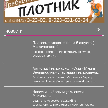
реклама
НОВОСТИ
Плановые отключения на 5 августа (г.
Междуреченск)
В связи с ремонтными работами не будет
электроэнергии ...
Артистка Театра кукол «Сказ» Мария
Вельдяскина - участница театральной
лаборатории «Хии Морин: поэзия
До 7 августа участники работают на берегу
стихий» на Байкале.
Байкала. Тема лаборатории - «Хии Морин»
(«конь ветра»),...
Навестил в больнице Алексея
Максимова.
Водитель гурьевского аварийно-
восстановительного отряда лечится после