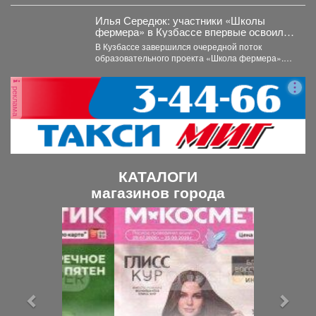
тяжелого ранения. Во время командировки в
Горловку он...
Илья Середюк: участники «Школы
фермера» в Кузбассе впервые освоили
работу с агродронами
В Кузбассе завершился очередной поток
образовательного проекта «Школа фермера».
Обучение проходило три месяца, в этом...
реклама
КАТАЛОГИ
магазинов города
П
С
р
л
е
е
д
д
ы
у
д
ю