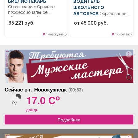
БИБЛИОТЕКАРЬ
ВОДИТЕЛЬ
Образование: Среднее
ШКОЛЬНОГО
профессиональное
АВТОБУСА
Образование:
образование.. Участвует в
Общее образование..
35 221 руб.
от 45 000 руб.
реализации основной
Соблюдать особую
образовательной...
осторожность при
г Новокузнецк
г Киселевск
перевозке детей,...
реклама
Сейчас в г. Новокузнецк
(00:53)
o
17.0 C
дождь
Подробнее