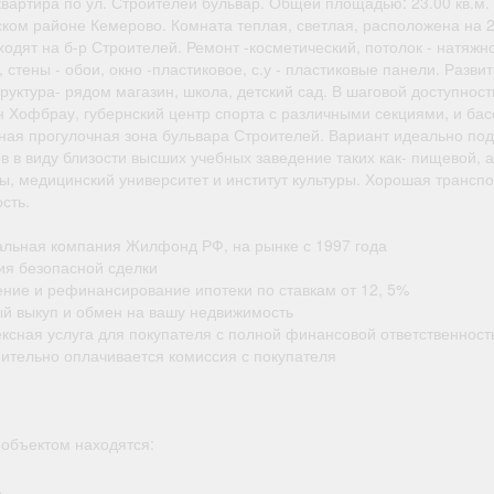
квартира по ул. Строителей бульвар. Общей площадью: 23.00 кв.м.
ском районе Кемерово. Комната теплая, светлая, расположена на 2
одят на б-р Строителей. Ремонт -косметический, потолок - натяжно
 стены - обои, окно -пластиковое, с.у - пластиковые панели. Разви
уктура- рядом магазин, школа, детский сад. В шаговой доступност
н Хофбрау, губернский центр спорта с различными секциями, и бас
ная прогулочная зона бульвара Строителей. Вариант идеально под
в в виду близости высших учебных заведение таких как- пищевой, 
ы, медицинский университет и институт культуры. Хорошая трансп
сть.
альная компания Жилфонд РФ, на рынке с 1997 года
ия безопасной сделки
ение и рефинансирование ипотеки по ставкам от 12, 5%
ый выкуп и обмен на вашу недвижимость
ексная услуга для покупателя с полной финансовой ответственност
нительно оплачивается комиссия с покупателя
 объектом находятся:
,