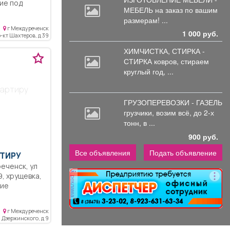
МЕБЕЛЬ на
заказ по вашим
размерам! ...
 не угловая,
г Междуреченск
 Комнаты
1 000 руб.
-кт Шахтеров, д 39
то
ХИМЧИСТКА, СТИРКА -
мфорт и
СТИРКА ковров,
стираем
окон
на солнечную
круглый год, ...
я
вартиру
тественным
ре требуется
ГРУЗОПЕРЕВОЗКИ - ГАЗЕЛЬ
грузчики,
возим всё, до 2-х
лотить свои
тонн, в ...
еи и
900 руб.
пластик,
тается
Все объявления
Подать объявление
ТИРУ
, двп на
омнату и
ка,
реклама
й
, рядом
,
ны и
г Междуреченск
кон, не
твенного
л Дзержинского, д 9
состоянии,
о не