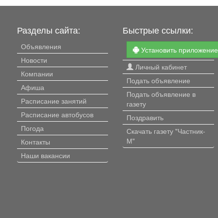
потолки, остаётся вся т
и мебель. Быстрая сделк
Квартира готова к продаж
Разделы сайта:
Быстрые ссылки:
взрослый собственник,
несовершеннолетних не
Объявления
Установить приложени
Риэлторам - продаём са
Новости
можете приводить клиен
Личный кабинет
агентский договор не
Компании
заключаем, комиссию не
Подать объявление
Афиша
платим.
Подать объявление в
Расписание занятий
газету
Расписание автобусов
Поздравить
Погода
Скачать газету "Частник-
М"
Контакты
Наши вакансии