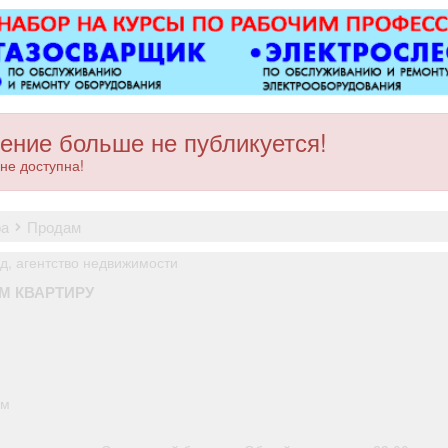
Вывоз мусора.
магн
электроу
ру
многофунк
дисплеев,
другого
качественн
ение больше не публикуется!
Точная 
не доступна!
ремонта о
после 
ра
продам
, агентство недвижимости
М КВАРТИРУ
.
.м