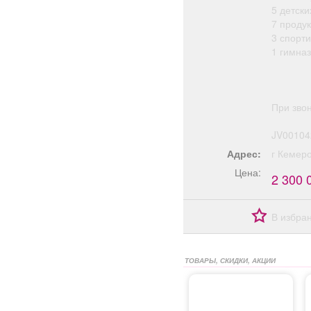
5 детски
7 продук
3 спорт
1 гимназ
При зво
JV00104
Адрес:
г Кемер
Цена:
2 300 
В избра
ТОВАРЫ, СКИДКИ, АКЦИИ