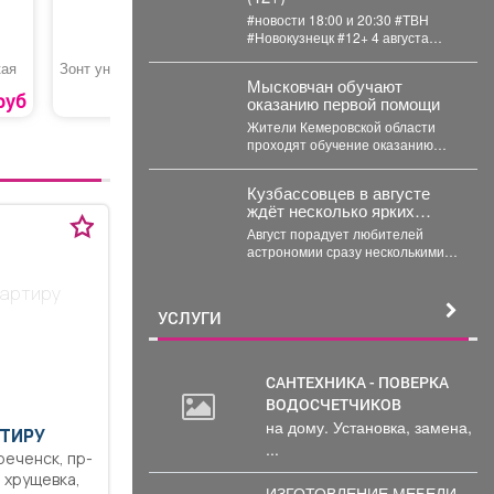
#новости 18:00 и 20:30 #ТВН
#Новокузнецк #12+ 4 августа
2026г. в «Новостях ТВН» (12+):...
кая
Зонт универсальный
Лапша «Роллтон»
Печенье 
Мысковчан обучают
ла
руб
629 руб.
65 руб.
оказанию первой помощи
Жители Кемеровской области
проходят обучение оказанию
первой помощи. Такое поручение
дал губернатор Илья Середюк. ...
Кузбассовцев в августе
ждёт несколько ярких
астрономических событий
Август порадует любителей
астрономии сразу несколькими
яркими событиями. Первое
важное явление месяца -
вартиру
частное лунное...
УСЛУГИ
САНТЕХНИКА - ПОВЕРКА
ВОДОСЧЕТЧИКОВ
на дому. Установка, замена,
ТИРУ
...
,
ИЗГОТОВЛЕНИЕ МЕБЕЛИ -