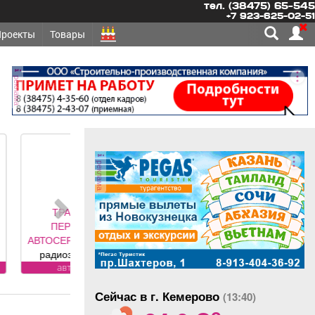
тел. (38475) 65-545
+7 923-625-02-51
Проекты
Товары
реклама
реклама
СПОРТ,
ОЗКИ -
ИС
РЕМОНТ
ектронных
нентов
сервис
ей: климат
Сейчас в г. Кемерово
ля, ЭБУ,
(13:40)
o
ии, брелков,