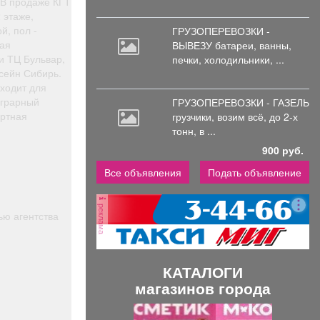
 В продаже КГТ
 этаже,
й, пол -
ГРУЗОПЕРЕВОЗКИ -
тая
ВЫВЕЗУ батареи,
ванны,
и ТЦ Бульвар,
печки, холодильники, ...
сейн Сибирь.
ходит для
аграрный
ГРУЗОПЕРЕВОЗКИ - ГАЗЕЛЬ
ортная
грузчики,
возим всё, до 2-х
тонн, в ...
900 руб.
Все объявления
Подать объявление
реклама
ью агентства
КАТАЛОГИ
магазинов города
П
С