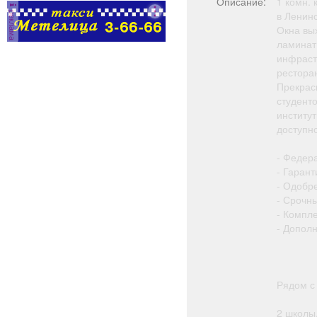
Описание:
1 комн. 
реклама
в Ленин
Окна вых
ламинат,
инфрастр
рестора
Прекрас
студенто
институт
доступно
- Федер
- Гарант
- Одобр
- Срочн
- Компл
- Допол
Рядом с
2 школы