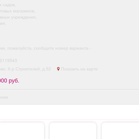
х садов,
товых магазинов,
ивных учреждения,
ия.
нке, пожалуйста, сообщите номер варианта -
2119543
ово, б-р Строителей, д 52
Показать на карте
000 руб.
нное