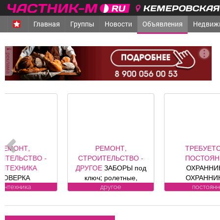
КЕМЕРОВСКАЯ 
Главная
Группы
Новости
Объявления
Недвиж
реклама
РЕМОНТ,
ТРЕБУЕТСЯ -
СТРОИТЕЛЬСТВО -
ПОСТОЯННО
ДРУГОЕ
ЗАБОРЫ под
ОХРАННИКИ,
МА
ключ; ролетные,
ОХРАННИКИ-
Ч
секционные ворота (от
ВОДИТЕЛИ Требования
п
другое
постоянно
официального
к кандидату: лицензия.
гра
представителя
Условия:
компании DoorHan);
ЛИЦЕНЗИРОВАННЫЕ
в