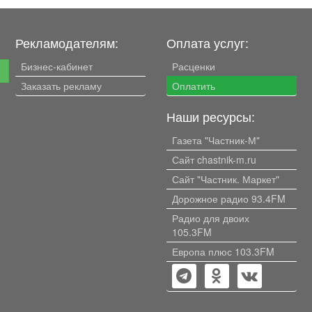
ехника
пластиковые окна. Рядом
остаётся всё, что
прописан.
а.
Городской парк культуры и
е, 1
отдыха, ДК "Распадский", также
Рекламодателям:
Оплата услуг:
в шаговой доступности
т.
магазины, школа, детские
Бизнес-кабинет
Расценки
е
ми,
сады, аптеки, поликлиника,
тов,
Заказать рекламу
автобусные остановки, рынок.
Оплатить
Один взрослый собственник.
Рассматриваются любые
Наши ресурсы:
формы расчетов.
Газета "Частник-М"
Сайт chastnik-m.ru
Сайт "Частник. Маркет"
Дорожное радио 93.4FM
Радио для двоих
105.3FM
Европа плюс 103.3FM