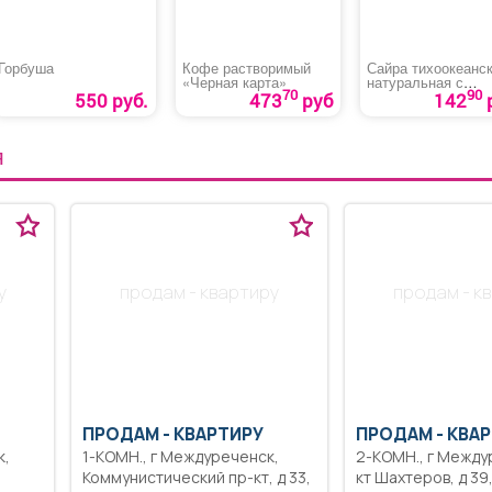
Горбуша
Кофе растворимый
Сайра тихоокеанс
«Черная карта»
натуральная с
70
90
добавлением мас
550 руб.
473
руб
142
Я
у
продам - квартиру
продам - к
ПРОДАМ -
КВАРТИРУ
ПРОДАМ -
КВАР
1-КОМН., г Междуреченск,
2-КОМН., г Междуреченск, пр-
Коммунистический пр-кт, д 33,
кт Шахтеров, д 39, хрущевка