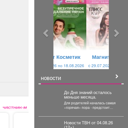
р
л
е
е
д
д
ы
у
д
ю
у
щ
щ
и
Магнит Косметик
и
й
c 29.07.2026 по 25.08.2026
й
НОВОСТИ
До Дня знаний осталось
меньше месяца.
Для родителей началась самая
«горячая» пора - предстоит
купить всё необходимое для
учёбы детей. В...
Новости ТВН от 04.08.26
(12+)