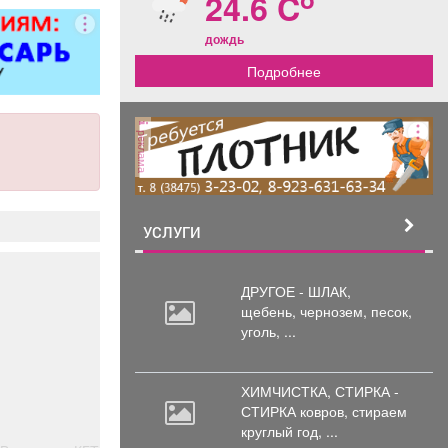
24.6 C
итол,
силителей
дождь
ля,
Подробнее
циональных
 и многого
. Быстро,
о, недорого!
реклама
стоимость
пределяется
осмотра
УСЛУГИ
ДРУГОЕ - ШЛАК,
щебень,
чернозем, песок,
уголь, ...
ХИМЧИСТКА, СТИРКА -
СТИРКА ковров,
стираем
круглый год, ...