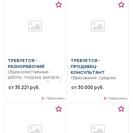
ТРЕБУЕТСЯ -
ТРЕБУЕТСЯ -
РАЗНОРАБОЧИЙ
ПРОДАВЕЦ-
Общехозяйственные
КОНСУЛЬТАНТ
работы, погрузка, разгрузка
Образование: Среднее
продукции и сырья.. Полный
профессиональное
от 35 221 руб.
от 30 000 руб.
рабочий...
образование.
Специализация -
г Прокопьевск
г Новокузнецк
радиоэлектроника. Знание
основ работы...