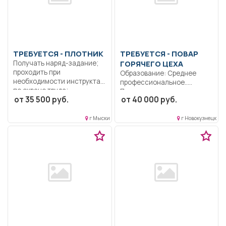
ТРЕБУЕТСЯ - ПЛОТНИК
ТРЕБУЕТСЯ - ПОВАР
Получать наряд-задание;
ГОРЯЧЕГО ЦЕХА
проходить при
Образование: Среднее
необходимости инструктаж
профессиональное..
по охране труда;...
Приготовление горячих
от 35 500 руб.
от 40 000 руб.
блюд, контроль
наполняемости линии...
г Мыски
г Новокузнецк