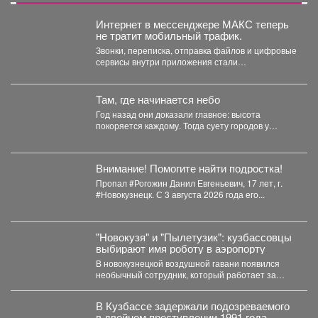
Интернет в мессенджере МАКС теперь
не тратит мобильный трафик.
Звонки, переписка, отправка файлов и цифровые
сервисы внутри приложения стали
бесплатными. Такое решение закреплено...
Там, где начинается небо
Год назад они доказали главное: высота
покоряется каждому. Тогда суету городов у
подножия Югуса оставили...
Внимание! Помогите найти подростка!
Пропал #Рогожин Данил Евгеньевич, 17 лет, г.
#Новокузнецк. С 3 августа 2026 года его...
"Новокузя" и "Пылетузик": кузбассовцы
выбирают имя роботу в аэропорту
В новокузнецкой воздушной гавани появился
необычный сотрудник, который работает за
энергию. В международном аэропорту...
В Кузбассе задержали подозреваемого
в двойном преступлении 1991 года