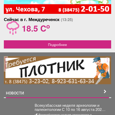
Сейчас в г. Междуреченск
(13:25)
o
18.5 C
Подробнее
реклама
НОВОСТИ
Всекузбасская неделя археологии и
палеонтологии С 10 по 16 августа 2026
года в музеях Кузбасса пройдет Неделя
🦖 Всекузбасская неделя археологии и