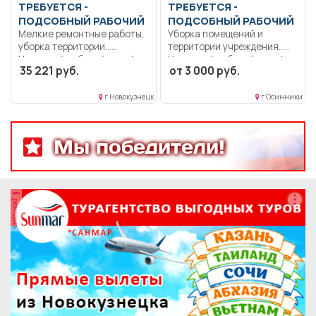
ТРЕБУЕТСЯ -
ТРЕБУЕТСЯ -
ПОДСОБНЫЙ РАБОЧИЙ
ПОДСОБНЫЙ РАБОЧИЙ
Мелкие ремонтные работы,
Уборка помещений и
уборка территории..
территории учреждения..
Неполный рабочий день/
Неполный рабочий день/
35 221 руб.
от 3 000 руб.
неполная рабочая...
неполная рабочая...
г Новокузнецк
г Осинники
Мы победители!
реклама