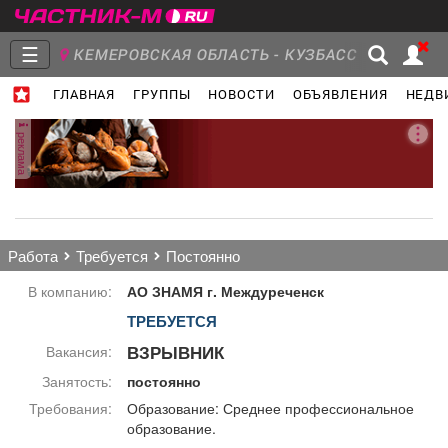
☰
КЕМЕРОВСКАЯ ОБЛАСТЬ - КУЗБАСС
ГЛАВНАЯ
ГРУППЫ
НОВОСТИ
ОБЪЯВЛЕНИЯ
НЕДВ
Главная
Группы
Новости
реклама
Объявления
Недвижимость
Услуги
работа
требуется
постоянно
В компанию:
АО ЗНАМЯ г. Междуреченск
ТРЕБУЕТСЯ
Работа
Транспорт
Компании
ВЗРЫВНИК
Вакансия:
Занятость:
постоянно
Требования:
Образование: Среднее профессиональное
образование.