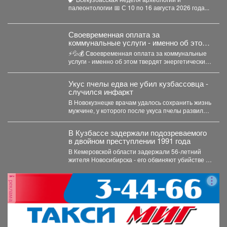
археологии и палеонтологии,
палеонтологии 📅 С 10 по 16 августа 2026 года...
приуроченная ко Дню археолога (15
августа) и Дню палеон
Своевременная оплата за
коммунальные услуги - именно об этом
твердят энергетические компании.
⚡💦💰 Своевременная оплата за коммунальные
услуги - именно об этом твердят энергетические
компании. Все...
Укус пчелы едва не убил кузбассовца -
случился инфаркт
В Новокузнецке врачам удалось сохранить жизнь
мужчине, у которого после укуса пчелы развился
тяжелейший инфаркт....
В Кузбассе задержали подозреваемого
в двойном преступлении 1991 года
В Кемеровской области задержали 56‑летний
жителя Новосибирска - его обвиняют убийстве и
покушении на убийство,...
реклама