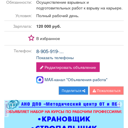
Обязанности:
Осуществление взрывных и
Афиша
Обучение
Проекты
подготовительных работ к взрыву на карьере.
Условия:
Полный рабочий день.
Зарплата:
120 000 руб.
Товары
Поздравления
Погода
В избранное
8-905-919-...
Телефон:
Показать телефоны
Редактировать объявление
ТВ программа
Я - пенсионер
MAX-канал "Объявления-работа"
Поделиться
Пожаловаться
реклама