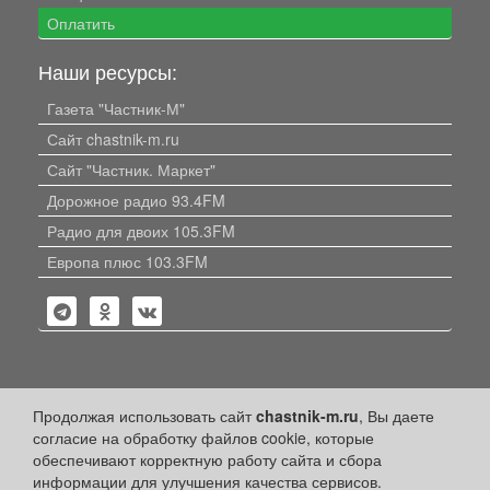
Оплатить
Наши ресурсы:
Газета "Частник-М"
Сайт chastnik-m.ru
Сайт "Частник. Маркет"
Дорожное радио 93.4FM
Радио для двоих 105.3FM
Европа плюс 103.3FM
Политика конфиденциальности
Продолжая использовать сайт
chastnik-m.ru
, Вы даете
согласие на обработку файлов cookie, которые
Публикации с пометкой «Реклама», «На правах рекламы»,
обеспечивают корректную работу сайта и сбора
«Партнёрский проект» оплачены рекламодателем.
Редакция сайта не несет ответственности за достоверность
информации для улучшения качества сервисов.