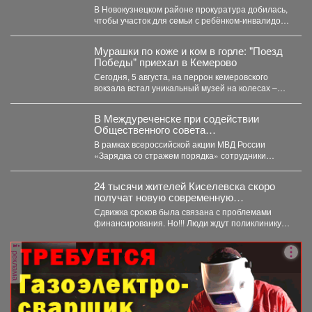
просить воду в дом
В Новокузнецком районе прокуратура добилась,
чтобы участок для семьи с ребёнком-инвалидом
обеспечили водой и канализацией....
Мурашки по коже и ком в горле: "Поезд
Победы" приехал в Кемерово
Сегодня, 5 августа, на перрон кемеровского
вокзала встал уникальный музей на колесах –
"Поезд Победы"....
В Междуреченске при содействии
Общественного совета
полицейские провели утреннюю зарядку
В рамках всероссийской акции МВД России
для детей из лагеря дневного
«Зарядка со стражем порядка» сотрудники
пребывания
полиции совместно с членом...
24 тысячи жителей Киселевска скоро
получат новую современную
поликлинику.
Сдвижка сроков была связана с проблемами
финансирования. Но!!! Люди ждут поликлинику,
она важна для...
реклама