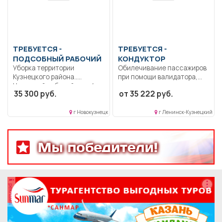
ТРЕБУЕТСЯ -
ТРЕБУЕТСЯ -
ПОДСОБНЫЙ РАБОЧИЙ
КОНДУКТОР
Уборка территории
Обилечивание пассажиров
Кузнецкого района..
при помощи валидатора,
Неполный рабочий день/
прием денег за проезд...
35 300 руб.
от 35 222 руб.
неполная рабочая неделя..
г Новокузнецк
г Ленинск-Кузнецкий
Мы победители!
реклама