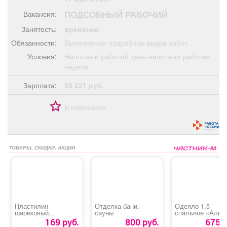
Афиша
Обучение
Проекты
ПОДСОБНЫЙ РАБОЧИЙ
Вакансия:
Занятость:
временно
Обязанности:
Выполнение подсобных видов работ.
Условия:
Неполный рабочий день/неполная рабочая
Товары
Поздравления
Погода
неделя.
Зарплата:
35 221 руб.
В избранное
ТВ программа
Я - пенсионер
ТОВАРЫ, СКИДКИ, АКЦИИ
Пластилин
Отделка бани,
Одеяло 1,5
шариковый
сауны
спальное «Альп
суперлегкий
169 руб.
800 руб.
675 р
«Homecenter»