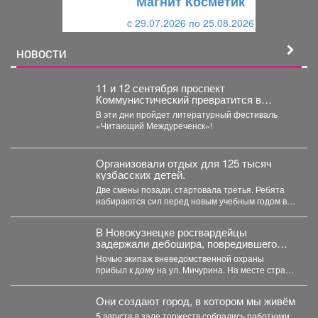
Магнит Косметик
и
й
c 29.07.2026 по 25.08.2026
й
НОВОСТИ
11 и 12 сентября проспект
Коммунистический превратится в
огромную литературную сцену под
В эти дни пройдет литературный фестиваль
открытым небом.
«Читающий Междуреченск»!
Организовали отдых для 125 тысяч
кузбасских детей.
Две смены позади, стартовала третья. Ребята
набираются сил перед новым учебным годом в
лагерях, санаториях...
В Новокузнецке росгвардейцы
задержали дебошира, повредившего
окно и дверь квартиры сожительницы
Ночью экипаж вневедомственной охраны
прибыл к дому на ул. Мичурина. На месте стражи
правопорядка обнаружили...
Они создают город, в котором мы живём
5 августа в зале торжеств собрались работники