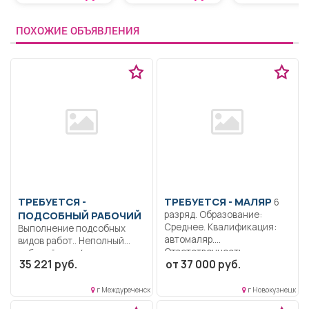
ПОХОЖИЕ ОБЪЯВЛЕНИЯ
ТРЕБУЕТСЯ -
ТРЕБУЕТСЯ - МАЛЯР
6
ПОДСОБНЫЙ РАБОЧИЙ
разряд. Образование:
Среднее. Квалификация:
Выполнение подсобных
автомаляр.
видов работ.. Неполный
Ответственность..
рабочий день/неполная
35 221 руб.
от 37 000 руб.
Выполнение работы по
рабочая неделя..
подготовке поверхности...
г Междуреченск
г Новокузнецк