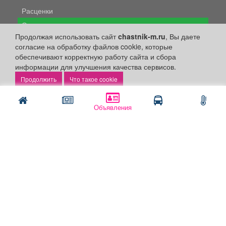
Расценки
Оплатить
Продолжая использовать сайт
chastnik-m.ru
, Вы даете
Наши ресурсы:
согласие на обработку файлов cookie, которые
обеспечивают корректную работу сайта и сбора
Газета "Частник-М"
информации для улучшения качества сервисов.
Сайт chastnik-m.ru
Что такое cookie
Сайт "Частник. Маркет"
Дорожное радио 93.4FM
Объявления
Радио для двоих 105.3FM
Европа плюс 103.3FM
Политика конфиденциальности
Публикации с пометкой «Реклама», «На правах рекламы»,