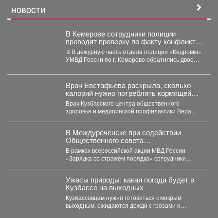
НОВОСТИ
В Кемерове сотрудники полиции
проводят проверку по факту конфликта
между двумя местными жителями
📱В дежурную часть отдела полиции «Кедровка»
УМВД России по г. Кемерово обратились двое
местных жителей...
Врач Евстафьева раскрыла, сколько
калорий нужно потреблять кормящей
маме
Врач Кузбасского центра общественного
здоровья и медицинской профилактики Вера
Евстафьева поясняет, что количество калорий
зависит...
В Междуреченске при содействии
Общественного совета
полицейские провели утреннюю зарядку
В рамках всероссийской акции МВД России
для детей из лагеря дневного
«Зарядка со стражем порядка» сотрудники
пребывания
полиции совместно с членом...
Ужасы природы: какая погода будет в
Кузбассе на выходных
Кузбассовцам нужно готовиться к мокрым
выходным, ожидаются дожди с грозами и
сильный ветер. По...