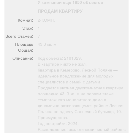
У компании еще 1850 объектов
Афиша
Обучение
Проекты
ПРОДАМ КВАРТИРУ
Комнат:
2-КОМН.
Этаж:
1
Всего Этажей:
7
Товары
Поздравления
Погода
Площадь
43.3 кв. м
Общая:
Описание:
Код объекта: 2181329.
В квартире никто не жил.
Квартира в Кемерово, Лесной Поляне —
ТВ программа
Я - пенсионер
идеальное предложение для молодых
специалистов и семей с детьми
Продаётся уютная двухкомнатная квартира
площадью 43, 3 кв. м на первом этаже
семиэтажного монолитного дома в
динамично развивающемся районе Лесная
Поляна по адресу Солнечный бульвар, 10.
Преимущества:
Год постройки: 2024.
Расположение: экологически чистый район с