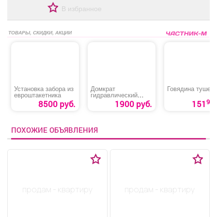
В избранное
ТОВАРЫ, СКИДКИ, АКЦИИ
Установка забора из
Домкрат
Говядина тушен
евроштакетника
гидравлический
бутылочный «Startul
90
8500 руб.
1900 руб.
151
Auto 8019-04»
ПОХОЖИЕ ОБЪЯВЛЕНИЯ
продам - квартиру
продам - квартиру