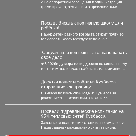
Кузбассе, пожарные предупреждают
А на аппаратном совещании в администрации
тех, кто перестраховался и набрал
кроме прочего, речь шла и о происшествиях.
бензина и дизтоплива впрок.
Пожарные выезжали...
Пора выбирать спортивную школу для
ребёнка!
Набор детей разного возраста открыт почти во
всех спортшколах Междуреченска. А в
ближайший четверг, 6...
Социальный контракт - это шанс начать
своё дело!
💰В 2026году мера господдержки по социальному
контракту продолжает работать: малоимущие
граждане и безработные могут получить...
Десятки кошек и собак из Кузбасса
отправились за границу
С января по июль 2026 года из Кузбасса за
рубеж вместе с хозяевами выехали 56...
Провели гидравлические испытания на
95% тепловых сетей Кузбасса.
Завершаем подготовку к отопительному сезону.
Наша задача - максимально снизить риски
перебоев с теплом и...