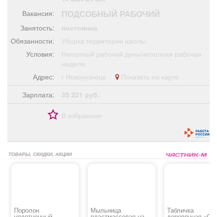
Афиша
Обучение
Проекты
ПОДСОБНЫЙ РАБОЧИЙ
Вакансия:
Занятость:
постоянно
Обязанности:
Уборка территории школы.
Условия:
Неполный рабочий день/неполная рабочая
Товары
Поздравления
Погода
неделя.
Адрес:
г Новокузнецк
Показать на карте
Зарплата:
35 221 руб.
ТВ программа
Я - пенсионер
В избранное
ТОВАРЫ, СКИДКИ, АКЦИИ
Поролон
Мыльница
Табличка
уплотненный
пластмассовая на
деревянная «С