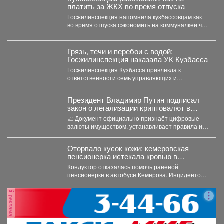
платить за ЖКХ во время отпуска
Госжилинспекция напомнила кузбассовцам как
во время отпуска сэкономить на коммуналкеи что
для этого нужно. ...
Грязь, течи и перебои с водой:
Госжилинспекция наказала УК Кузбасса
Госжилинспекция Кузбасса привлекла к
ответственности семь управляющих и
ресурсоснабжающих компаний за нарушения в
содержании домов...
Президент Владимир Путин подписал
закон о легализации криптовалют в
России.
📈 Документ официально признаёт цифровые
валюты имуществом, устанавливает правила их
оборота и гарантирует судебную защиту...
Оторвало кусок кожи: кемеровская
пенсионерка истекала кровью в
автобусе
Кондуктор отказалась помочь раненой
пенсионерке в автобусе Кемерова. Инцидентом
заинтересовались СК РФ. Следственный
комитет...
реклама