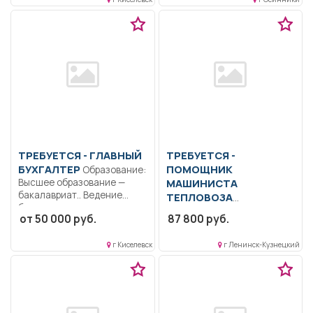
обязанностей согласно
должностной...
ТРЕБУЕТСЯ - ГЛАВНЫЙ
ТРЕБУЕТСЯ -
БУХГАЛТЕР
ПОМОЩНИК
Образование:
Высшее образование —
МАШИНИСТА
бакалавриат.. Ведение
ТЕПЛОВОЗА
бухгалтерского и
Образование: Среднее
от 50 000 руб.
87 800 руб.
налогового...
профессиональное
образование.. Организация
г Киселевск
г Ленинск-Кузнецкий
перевозок. Обеспечение
безопасности движения...