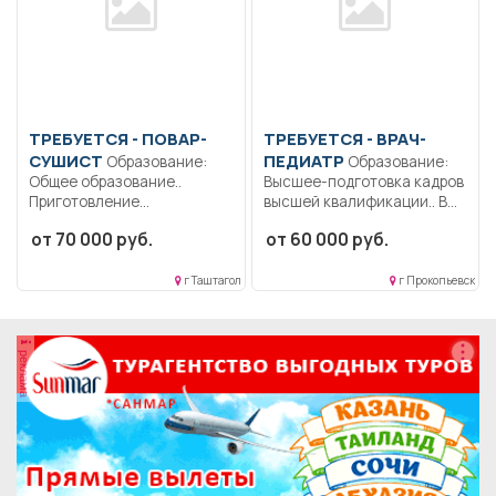
ТРЕБУЕТСЯ - ПОВАР-
ТРЕБУЕТСЯ - ВРАЧ-
СУШИСТ
ПЕДИАТР
Образование:
Образование:
Общее образование..
Высшее-подготовка кадров
Приготовление
высшей квалификации.. В
классических и авторских
соответствии с
от 70 000 руб.
от 60 000 руб.
суш, роллов....
должностной...
г Таштагол
г Прокопьевск
реклама