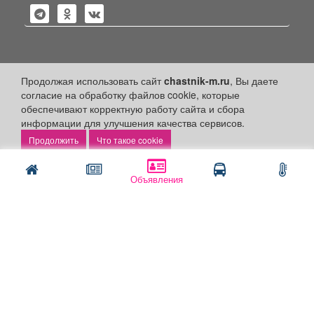
Политика конфиденциальности
Продолжая использовать сайт
chastnik-m.ru
, Вы даете
согласие на обработку файлов cookie, которые
Публикации с пометкой «Реклама», «На правах рекламы»,
обеспечивают корректную работу сайта и сбора
«Партнёрский проект» оплачены рекламодателем.
Редакция сайта не несет ответственности за достоверность
информации для улучшения качества сервисов.
информации, содержащейся в рекламных материалах и
Что такое cookie
объявлениях.
+16
© 2006-2026
ООО "Частник-М"
Объявления