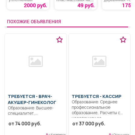
присоске
легким паром!»
2000 руб.
49 руб.
175 р
ПОХОЖИЕ ОБЪЯВЛЕНИЯ
ТРЕБУЕТСЯ - ВРАЧ-
ТРЕБУЕТСЯ - КАССИР
АКУШЕР-ГИНЕКОЛОГ
Образование: Среднее
профессиональное
Образование: Высшее-
образование.. Расчеты с
специалитет,
населением за
магистратура.
от 74 000 руб.
от 37 000 руб.
коммунальные...
Ответственность.
Дисциплинированность..
Выполнение должностных
г Киселевск
г Осинники