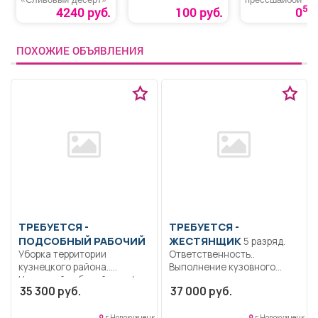
50
4240 руб.
100 руб.
0
ПОХОЖИЕ ОБЪЯВЛЕНИЯ
ТРЕБУЕТСЯ -
ТРЕБУЕТСЯ -
ПОДСОБНЫЙ РАБОЧИЙ
ЖЕСТЯНЩИК
5 разряд.
Уборка территории
Ответственность..
кузнецкого района..
Выполнение кузовного
Неполный рабочий день/
ремонта автотранспорта,
35 300 руб.
37 000 руб.
неполная рабочая неделя..
контроль выполненных
работы.....
г Новокузнецк
г Новокузнецк