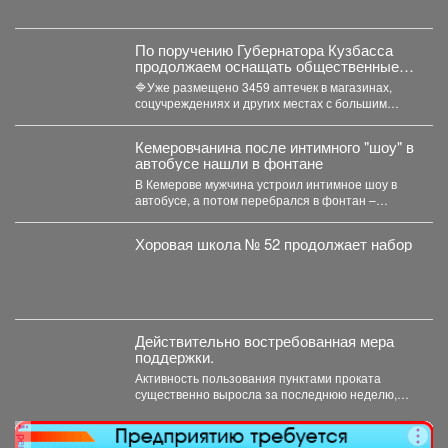
По поручению Губернатора Кузбасса
продолжаем оснащать общественные
пространства аптечками первой
🔷Уже размещено 3459 аптечек в магазинах,
помощи.
соцучреждениях и других местах с большим
потоком людей. Важно...
Кемеровчанина после интимного "шоу" в
автобусе нашли в фонтане
В Кемерове мужчина устроил интимное шоу в
автобусе, а потом перебрался в фонтан –
полицейские...
Хоровая школа № 52 продолжает набор
Действительно востребованная мера
поддержки.
Активность пользования пунктами проката
существенно выросла за последнюю неделю,
после того как губернатор поручил включить...