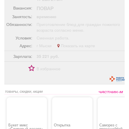
Афиша
Обучение
Проекты
ПОВАР
Вакансия:
Занятость:
временно
Обязанности:
Приготовление блюд для граждан пожилого
возраста согласно меню.
Товары
Поздравления
Погода
Условия:
Сменная работа.
Адрес:
г Мыски
Показать на карте
Зарплата:
35 221 руб.
ТВ программа
Я - пенсионер
В избранное
ТОВАРЫ, СКИДКИ, АКЦИИ
Букет микс
Открытка
Саморез с
«Сливовый десерт»
прессшайбой