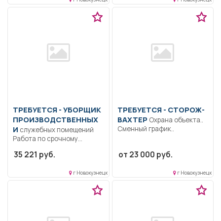
ТРЕБУЕТСЯ - УБОРЩИК
ТРЕБУЕТСЯ - СТОРОЖ-
ПРОИЗВОДСТВЕННЫХ
ВАХТЕР
Охрана объекта..
И
Сменный график..
служебных помещений
Работа по срочному
трудовому договору с
35 221 руб.
от 23 000 руб.
01.07.2026г. по...
г Новокузнецк
г Новокузнецк