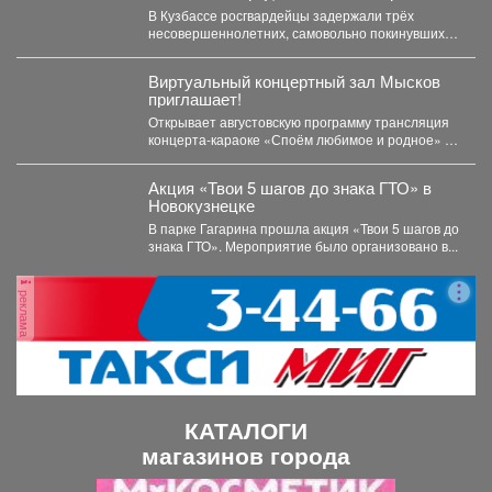
В Кузбассе росгвардейцы задержали трёх
несовершеннолетних, самовольно покинувших
дома в Новокузнецке. Как пишет Горсайт,...
Виртуальный концертный зал Мысков
приглашает!
Открывает августовскую программу трансляция
концерта-караоке «Споём любимое и родное» -
знаковые хиты отечественной киномузыки и...
Акция «Твои 5 шагов до знака ГТО» в
Новокузнецке
В парке Гагарина прошла акция «Твои 5 шагов до
знака ГТО». Мероприятие было организовано в...
реклама
КАТАЛОГИ
магазинов города