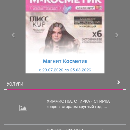
П
С
р
л
е
е
д
д
ы
у
д
ю
у
щ
щ
и
Магнит Косметик
и
й
c 29.07.2026 по 25.08.2026
й
УСЛУГИ
ХИМЧИСТКА, СТИРКА - СТИРКА
ковров,
стираем круглый год, ...
ДРУГОЕ - ЗАБОРЫ под
ключ; ролетные,