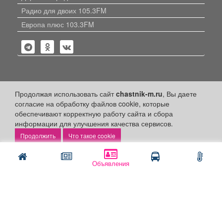
Радио для двоих 105.3FM
Европа плюс 103.3FM
Политика конфиденциальности
Продолжая использовать сайт
chastnik-m.ru
, Вы даете
согласие на обработку файлов cookie, которые
Публикации с пометкой «Реклама», «На правах рекламы»,
обеспечивают корректную работу сайта и сбора
«Партнёрский проект» оплачены рекламодателем.
информации для улучшения качества сервисов.
Редакция сайта не несет ответственности за достоверность
информации, содержащейся в рекламных материалах и
Что такое cookie
объявлениях.
+16
© 2006-2026
ООО "Частник-М"
Объявления