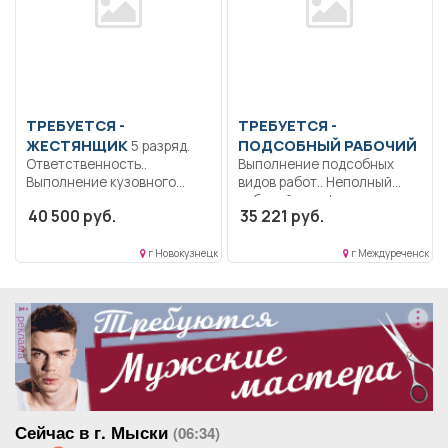
ТРЕБУЕТСЯ -
ТРЕБУЕТСЯ -
ЖЕСТЯНЩИК
ПОДСОБНЫЙ РАБОЧИЙ
5 разряд.
Ответственность..
Выполнение подсобных
Выполнение кузовного
видов работ.. Неполный
ремонта автотранспорта,
рабочий день/неполная
40 500 руб.
35 221 руб.
контроль выполненных
рабочая неделя..
работы.....
г Новокузнецк
г Междуреченск
реклама
Сейчас в г. Мыски
(06:34)