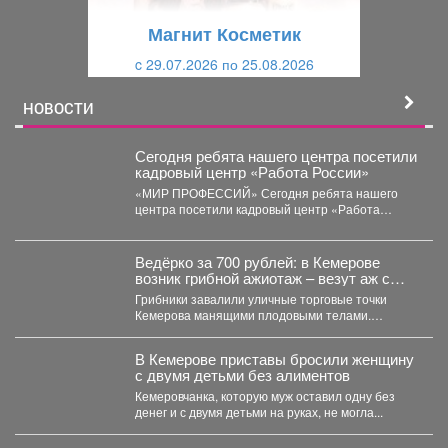
щ
и
Магнит Косметик
и
й
c 29.07.2026 по 25.08.2026
й
НОВОСТИ
Сегодня ребята нашего центра посетили
кадровый центр «Работа России»
«МИР ПРОФЕССИЙ» Сегодня ребята нашего
центра посетили кадровый центр «Работа
России» и приняли участие...
Ведёрко за 700 рублей: в Кемерове
возник грибной ажиотаж – везут аж с
Алтая
Грибники завалили уличные торговые точки
Кемерова манящими плодовыми телами.
Корреспондент VSE42.Ru выяснил, где что есть...
В Кемерове приставы бросили женщину
с двумя детьми без алиментов
Кемеровчанка, которую муж оставил одну без
денег и с двумя детьми на руках, не могла...