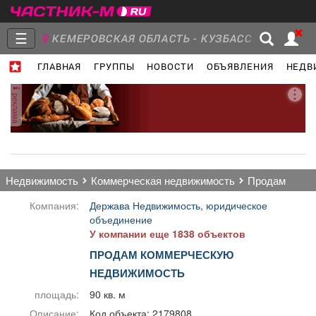
☰
КЕМЕРОВСКАЯ ОБЛАСТЬ - КУЗБАСС
ГЛАВНАЯ
ГРУППЫ
НОВОСТИ
ОБЪЯВЛЕНИЯ
НЕДВ
Главная
Группы
Новости
реклама
Объявления
Недвижимость
Услуги
недвижимость
коммерческая недвижимость
продам
Компания:
Держава Недвижимость, юридическое
объединение
У компании еще 1838 объектов
Работа
Транспорт
Компании
ПРОДАМ КОММЕРЧЕСКУЮ
НЕДВИЖИМОСТЬ
площадь:
90 кв. м
Описание:
Код объекта: 2179808.