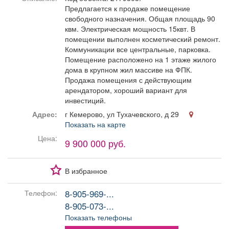
Афиша
Обучение
Проекты
Предлагается к продаже помещение
свободного назначения. Общая площадь 90
квм. Электрическая мощность 15квт. В
помещении выполнен косметический ремонт.
Коммуникации все центральные, парковка.
Помещение расположено на 1 этаже жилого
Товары
Поздравления
Погода
дома в крупном жил массиве на ФПК.
Продажа помещения с действующим
арендатором, хороший вариант для
инвестиций.
Адрес:
г Кемерово, ул Тухачевского, д 29
ТВ программа
Я - пенсионер
Показать на карте
Цена:
9 900 000 руб.
В избранное
8-905-969-...
Телефон:
8-905-073-...
Показать телефоны