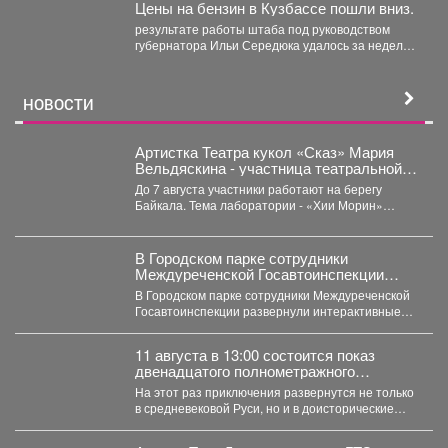
Цены на бензин в Кузбассе пошли вниз.
результате работы штаба под руководством
губернатора Ильи Середюка удалось за неделю
увеличить на 21% количество...
НОВОСТИ
Артистка Театра кукол «Сказ» Мария
Вельдяскина - участница театральной
лаборатории «Хии Морин: поэзия
До 7 августа участники работают на берегу
стихий» на Байкале.
Байкала. Тема лаборатории - «Хии Морин»
(«конь ветра»),...
В Городском парке сотрудники
Междуреченской Госавтоинспекции
развернули интерактивные
В Городском парке сотрудники Междуреченской
профилактические площадки
Госавтоинспекции развернули интерактивные
профилактические площадки по популяризации
Правил дорожного движения...
11 августа в 13:00 состоится показ
двенадцатого полнометражного
мультфильма из знаменитой
На этот раз приключения развернутся не только
«богатырской» франшизы - «Три
в средневековой Руси, но и в доисторические
богатыря и Пуп Земли» (2023).
времена....