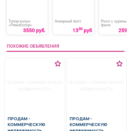
Топор-колун
Анкерный болт
Ролл с куриным
«РемоКолор»
филе
30
3550 руб.
13
руб
259 р
ПОХОЖИЕ ОБЪЯВЛЕНИЯ
продам - коммерческую
продам - коммерческую
недвижимость
недвижимость
ПРОДАМ -
ПРОДАМ -
КОММЕРЧЕСКУЮ
КОММЕРЧЕСКУЮ
недвижимость
недвижимость