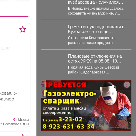
кузбассовца - случился
инфаркт
В Новокузнецке врачам удалось
сохранить жизнь мужчине, у
которого после укуса пчелы
развился тяжелейший инфаркт....
Гречка и лук подорожали в
Кузбассе - что еще
взлетело в цене
Статистики Кемеровостата
раскрыли, какие продукты
 дом
сильнее всего подорожали в
Кузбассе за неделю.
Плановые отключения на
Специалисты Кемеровостата...
сетях ЖКХ на 08.08.-10
августа 2026 г. (г.
Г орячая вода Куйбышевский
Новокузнецк)
район: Садопарковая
19,23,25,27,
29,31,33,35,28/1,28/2,28,30,...
реклама
вая, 3-
,
пичный
ом площадью
г Мыски
ние печное,
ул Поселковая, д 10
м. Холодная
ом из