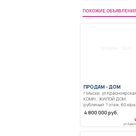
ПОХОЖИЕ ОБЪЯВЛЕНИ
продам - дом
ПРОДАМ -
ДОМ
г Мыски, ул Красноярская, 
КОМН., ЖИЛОЙ ДОМ,
рубленый, 1 этаж, 60 кв.м
центральное водоснабж
4 800 000 руб.
(холодная вода), бойлер
душевая кабина, отопле
ул Крас
угольный+ электрически
котел . Окна пластиковые