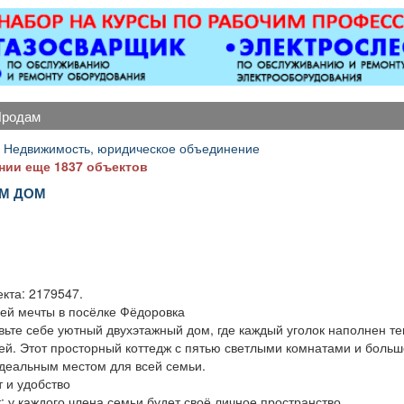
Вывоз мусора.
оборудованием,
имеется парковка, торг
уместен.
продам
 Недвижимость, юридическое объединение
нии еще 1837 объектов
М ДОМ
.
кта: 2179547.
ей мечты в посёлке Фёдоровка
вьте себе уютный двухэтажный дом, где каждый уголок наполнен т
ей. Этот просторный коттедж с пятью светлыми комнатами и больш
идеальным местом для всей семьи.
 и удобство
: у каждого члена семьи будет своё личное пространство.