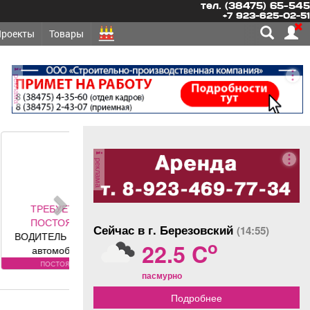
тел. (38475) 65-545
+7 923-625-02-51
Проекты
Товары
реклама
реклама
ЕТСЯ -
ОЯННО
Сейчас в г. Березовский
(14:55)
 грузовых
o
22.5 C
обилей
вания к
оянно
пасмурно
: Условия:
ности по
Подробнее
фону.