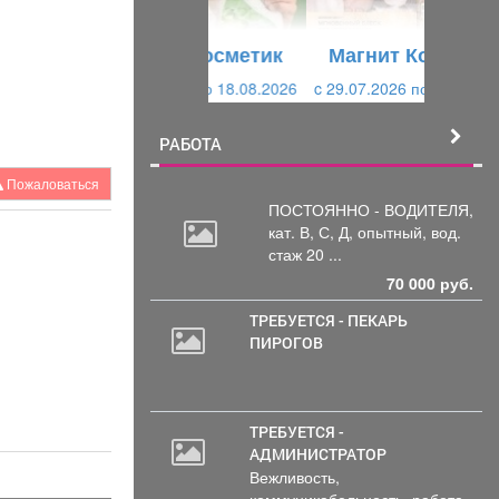
у
щ
щ
и
Магнит Косметик
и
й
c 29.07.2026 по 25.08.2026
й
РАБОТА
Пожаловаться
ПОСТОЯННО - ВОДИТЕЛЯ,
кат.
В, С, Д, опытный, вод.
стаж 20 ...
70 000 руб.
ТРЕБУЕТСЯ - ПЕКАРЬ
ПИРОГОВ
ТРЕБУЕТСЯ -
АДМИНИСТРАТОР
Вежливость,
коммуникабельность, работа