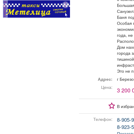
Большая 
реклама
Санузел:
Баня по
Особая 
экономи
года, не
Располо
Дом нах
города 
тишиной 
инфраст
Это не п
Адрес:
г Берез
Цена:
3 200 
В избра
8-905-9
Телефон:
8-923-5
Показат