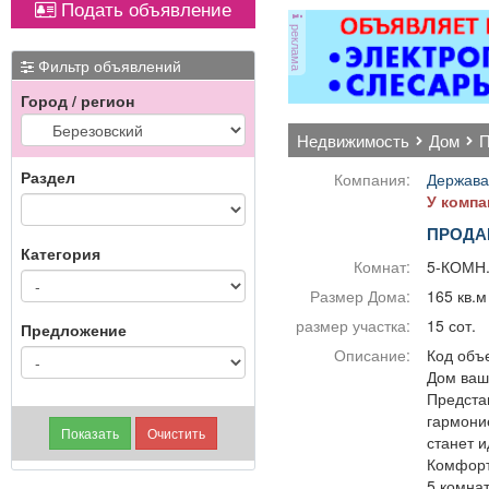
Подать объявление
ОХРАННИКИ 5 разряда,
магнитол,
реклама
з/п от 33000 руб. 6
электроусилителей
разряда, з/п от 37000
руля,
Фильтр объявлений
руб. официальное
многофункциональных
Город / регион
трудоустройство
дисплеев, и многого
полный соц. пакет ООО
другого. Быстро,
недвижимость
дом
ЧОП «Интерлок-Н»
качественно, недорого!
Точная стоимость
Раздел
Компания:
Держава
ремонта определяется
У компа
после осмотра
ПРОДА
Категория
Комнат:
5-КОМН
Размер Дома:
165 кв.м
размер участка:
15 сот.
Предложение
Описание:
Код объе
Дом ваш
Предста
гармони
станет 
Комфорт
5 комнат