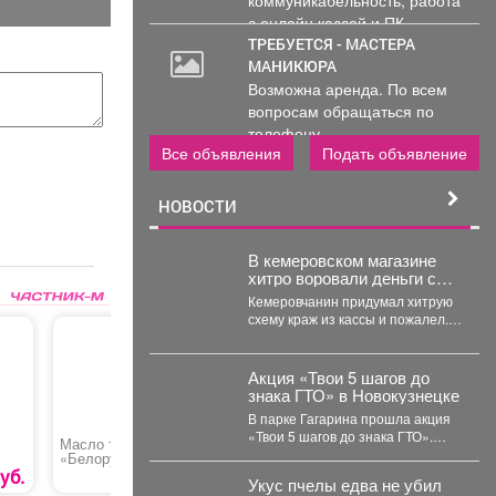
с онлайн кассой и ПК
(программы...
ТРЕБУЕТСЯ - МАСТЕРА
МАНИКЮРА
Возможна аренда. По всем
вопросам обращаться по
телефону..
Все объявления
Подать объявление
НОВОСТИ
В кемеровском магазине
хитро воровали деньги с
помощью оставленных
Кемеровчанин придумал хитрую
чеков
схему краж из кассы и пожалел. В
Кемерове на Южном вскрыли...
Акция «Твои 5 шагов до
знака ГТО» в Новокузнецке
В парке Гагарина прошла акция
«Твои 5 шагов до знака ГТО».
Масло топленое
Камбала чищенная
Печенье 
Мероприятие было
«Белорусское»
организовано в...
уб.
495 руб.
425 руб.
Укус пчелы едва не убил