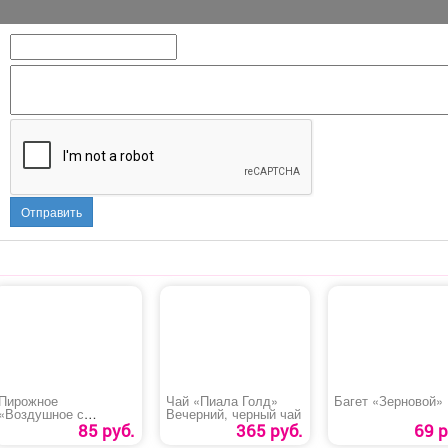
Отправить
Пирожное
Чай «Пиала Голд»
Багет «Зерновой»
«Воздушное с
Вечерний, черный чай
кремом»
85 руб.
365 руб.
69 р