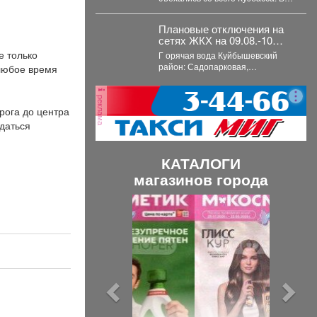
Прокопьевске прошел
традиционный турнир по
Плановые отключения на
теннису. 🥎...
сетях ЖКХ на 09.08.-10
августа 2026 г. (г.
е только
Г орячая вода Куйбышевский
Новокузнецк)
район: Садопарковая,
любое время
19,23,25,27,
29,31,33,35,28/1,28/2,28,30,...
реклама
рога до центра
даться
КАТАЛОГИ
магазинов города
П
С
р
л
е
е
д
д
ы
у
д
ю