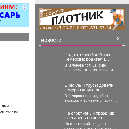
реклама
НОВОСТИ
Подростковый дебош в
Кемерове: родители
ответят за ночные
В Кемерове полицейские
похождения детей
привлекли к ответственности
родителей девяти подростков. В
Кемерове полицейские выявили
в...
Бинокль и трусы довели
кемеровчанина до
уголовного дела
В Кемерове росгвардейцы
задержали 20-летнего парня,
еплом и
который пытался вынести из
гипермаркета необычный
ой кухней
На спортивный праздник
комплектвещей. В...
съехались со всего
Кузбасса.
На спортивный праздник
съехались со всего Кузбасса. В