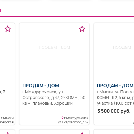
Я
продам - дом
продам -
ПРОДАМ -
ДОМ
ПРОДАМ -
ДОМ
3-
г Междуреченск, ул
г Мыски, ул Поселко
Островского, д 37, 2-КОМН., 50
КОМН., 62,4 кв.м, размер
,
кв.м, плановый, Хороший,
участка (10.6 сот.)
ение
теплый дом. Отопление
одноэтажный кир
3 500 000 руб.
,
печное - водяное.
трёхкомнатный д
г Мыски
г Междуреченск
ние
Электропроводка новая, в
62.4 кв.м. Отопле
ноярская
ул Островского, д 37
й
отличном состоянии. Вода
водяное с насосо
.
холодная в доме, центральный
вода подаётся в д