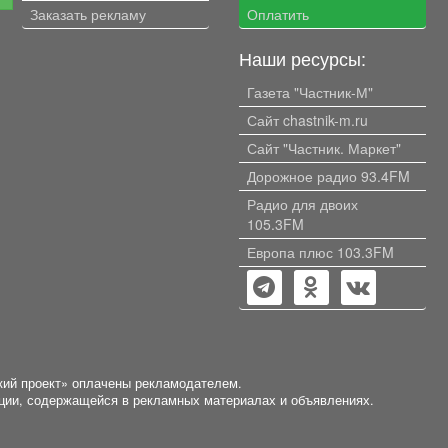
Заказать рекламу
углярка, дровяник. Очень
Оплатить
профлистом. В 202
хорошее место
дому пристроены 
расположение, тихая
Наши ресурсы:
помещения, в кот
непроездная улица, рядом
планировались са
остановка, школа 5 минут
Газета "Частник-М"
котельная. Под к
ходьбы, рядом детский сад,
монолитный фунд
Сайт chastnik-m.ru
магазин. Недалеко дамба,
Огород ухожен, р
река. Цена до конца августа,
Сайт "Частник. Маркет"
яблоня, крыжовни
пока есть интересующее нас
смородина, две тепл
Дорожное радио 93.4FM
жильё!
3 500 000 рублей
Радио для двоих
покупателю торг.
105.3FM
один. Рассмотрю варианты как
чистой продажи, 
Европа плюс 103.3FM
на 1- или 2-комна
квартиру в любом
города с доплатой
кий проект» оплачены рекламодателем.
ации, содержащейся в рекламных материалах и объявлениях.