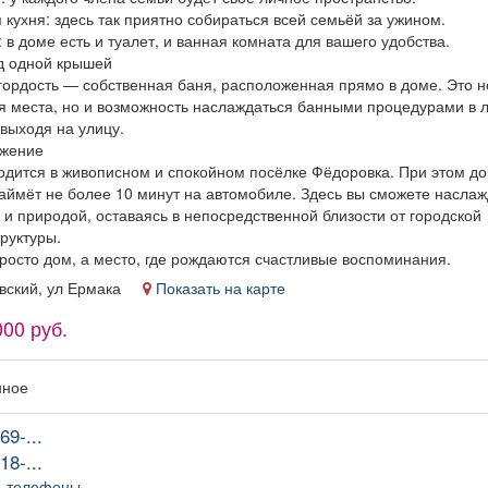
кухня: здесь так приятно собираться всей семьёй за ужином.
 в доме есть и туалет, и ванная комната для вашего удобства.
д одной крышей
гордость — собственная баня, расположенная прямо в доме. Это н
я места, но и возможность наслаждаться банными процедурами в 
 выходя на улицу.
жение
одится в живописном и спокойном посёлке Фёдоровка. При этом до
займёт не более 10 минут на автомобиле. Здесь вы сможете наслаж
и природой, оставаясь в непосредственной близости от городской
руктуры.
росто дом, а место, где рождаются счастливые воспоминания.
овский, ул Ермака
Показать на карте
000 руб.
нное
69-...
18-...
ь телефоны