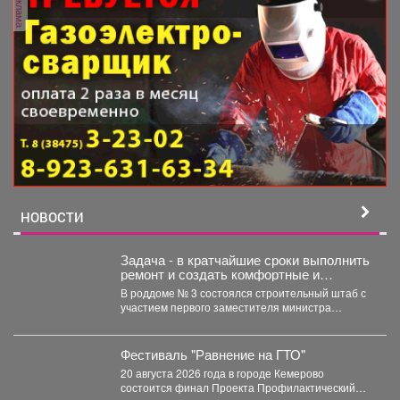
реклама
НОВОСТИ
Задача - в кратчайшие сроки выполнить
ремонт и создать комфортные и
безопасные условия для будущих мам
В роддоме № 3 состоялся строительный штаб с
и новорождённых.
участием первого заместителя министра
здравоохранения Кузбасса, руководства...
Фестиваль "Равнение на ГТО"
20 августа 2026 года в городе Кемерово
состоится финал Проекта Профилактический