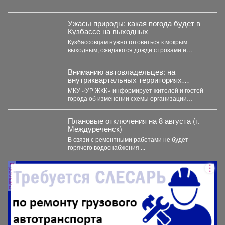
физкультурно-патриотический фестиваль
«Равнение на...
Ужасы природы: какая погода будет в
Кузбассе на выходных
Кузбассовцам нужно готовиться к мокрым
выходным, ожидаются дожди с грозами и
сильный ветер. По...
Вниманию автовладельцев: на
внутриквартальных территориях
Междуреченского муниципального
МКУ «УР ЖКК» информирует жителей и гостей
округа вводятся ограничения стоянки.
города об изменении схемы организации
дорожного движения на...
Плановые отключения на 8 августа (г.
Междуреченск)
В связи с ремонтными работами не будет
горячего водоснабжения ...
реклама