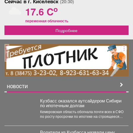
Сейчас в г. Киселевск
(20:30)
o
17.6 C
переменная облачность
Подробнее
реклама
НОВОСТИ
Кузбасс оказался аутсайдером Сибири
по ипотечным долгам
Кемеровская область обогнала почти всех в СФО
по росту просрочки по ипотеке на строящееся
жильё....
Водители из Кузбасса назвали цену