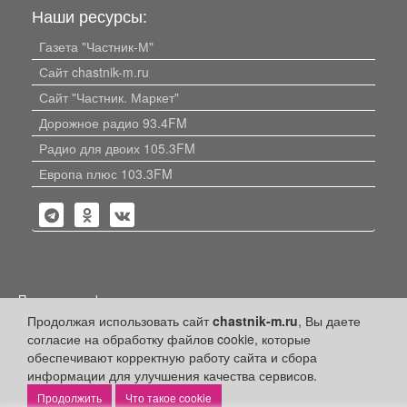
Наши ресурсы:
Газета "Частник-М"
Сайт chastnik-m.ru
Сайт "Частник. Маркет"
Дорожное радио 93.4FM
Радио для двоих 105.3FM
Европа плюс 103.3FM
Политика конфиденциальности
Продолжая использовать сайт
chastnik-m.ru
, Вы даете
Публикации с пометкой «Реклама», «На правах рекламы»,
согласие на обработку файлов cookie, которые
«Партнёрский проект» оплачены рекламодателем.
Редакция сайта не несет ответственности за достоверность
обеспечивают корректную работу сайта и сбора
информации, содержащейся в рекламных материалах и
информации для улучшения качества сервисов.
объявлениях.
Что такое cookie