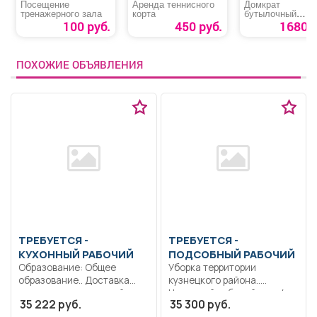
Посещение
Аренда теннисного
Домкрат
тренажерного зала
корта
бутылочный
«Сибртех 50806»
100 руб.
450 руб.
1680 р
ПОХОЖИЕ ОБЪЯВЛЕНИЯ
ТРЕБУЕТСЯ -
ТРЕБУЕТСЯ -
КУХОННЫЙ РАБОЧИЙ
ПОДСОБНЫЙ РАБОЧИЙ
Образование: Общее
Уборка территории
образование.. Доставка
кузнецкого района..
продуктов из кладовой на
Неполный рабочий день/
35 222 руб.
35 300 руб.
пищеблок;...
неполная рабочая неделя..