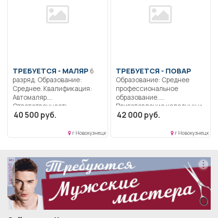
ТРЕБУЕТСЯ - МАЛЯР
ТРЕБУЕТСЯ - ПОВАР
6
разряд. Образование:
Образование: Среднее
Среднее. Квалификация:
профессиональное
Автомаляр.
образование..
Ответственность..
Приготовление холодных и
40 500 руб.
42 000 руб.
Выполнение работы по
горячих блюд,...
подготовке поверхности...
г Новокузнецк
г Новокузнецк
реклама