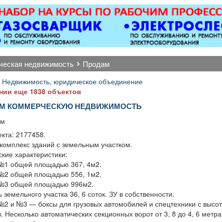
оборудованием,
магнитол,
апарта
ется парковка, торг
электроусилителей
-Комплекта
уместен.
руля,
всем не
многофункциональных
перед з
дисплеев, и многого
постояльц
другого. Быстро,
постельно
рческая недвижимость
продам
качественно, недорого!
полотенец
Точная стоимость
глажка.
 Недвижимость, юридическое объединение
ремонта определяется
растений.
нии еще 1838 объектов
после осмотра
сост
М КОММЕРЧЕСКУЮ НЕДВИЖИМОСТЬ
электричес
— теле
 м
кондиц
кта: 2177458.
холодиль
комплекс зданий с земельным участком.
-Пополне
кие характеристики:
предмет
№1 общей площадью 367, 4м2.
гигиены, а
№2 общей площадью 556, 1м2.
бара. -У
№3 общей площадью 996м2.
отдыха, к
земельного участка 36, 6 соток. ЗУ в собственности.
служебных
№2 и №3 — боксы для грузовых автомобилей и спецтехники с высот
-Выпо
. Несколько автоматических секционных ворот от 3, 8 до 4, 6 метра
отдельных