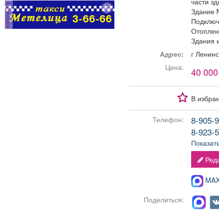
части зд
реклама
Здание №
Подключ
Отоплен
Здания 
Адрес:
г Ленин
Цена:
40 000
В избра
8-905-9
Телефон:
8-923-5
Показат
Реда
MAX-
Поделиться: