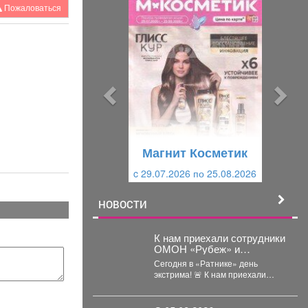
П
С
Пожаловаться
р
л
е
е
д
д
ы
у
д
ю
у
щ
щ
и
Магнит Косметик
и
й
c 29.07.2026 по 25.08.2026
й
НОВОСТИ
К нам приехали сотрудники
ОМОН «Рубеж» и
Росгвардии.
Сегодня в «Ратнике» день
экстрима! 🚨 К нам приехали
сотрудники ОМОН «Рубеж» и
Росгвардии....