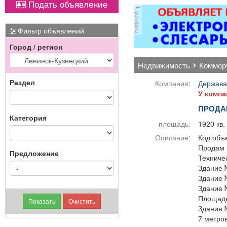
Подать объявление
Вывоз мусора.
реклама
име
Фильтр объявлений
Город / регион
недвижимость
комме
Раздел
Компания:
Держава
У компа
ПРОДА
Категория
площадь:
1920 кв.
Описание:
Код объе
Продам 
Предложение
Техничес
Здание 
Здание 
Здание 
Площадь 
Здания 
7 метров