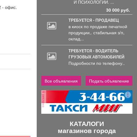
траторов.
И ПСИХОЛОГИИ. ...
 - офис.
: График:
30 000 руб.
Занятость:
ая Способ
ТРЕБУЕТСЯ - ПРОДАВЕЦ
я: Трудовой
в киоск по продаже печатной
Количество
продукции,. стабильная з/п,
ов в день: 8
оклад...
 выплат:
месяц Сфера
ТРЕБУЕТСЯ - ВОДИТЕЛЬ
льности
ГРУЗОВЫХ АВТОМОБИЛЕЙ
Гостиничный
Подробности по телефону..
уризм Смены:
чее место:
Все объявления
Подать объявление
иница
реклама
КАТАЛОГИ
магазинов города