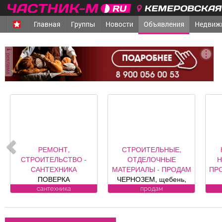
КЕМЕРОВСКАЯ 
Главная
Группы
Новости
Объявления
Недвиж
реклама
РЕМОНТ,
СТРОИТЕЛЬНЫЕ,
СТРОИТЕЛЬСТВО -
ОТДЕЛОЧНЫЕ
Н
САНТЕХНИКА
МАТЕРИАЛЫ - ПРОДАМ
ПР
ПОВЕРКА
ЧЕРНОЗЕМ, щебень,
ВОДОСЧЕТЧИКОВ на
песок, уголь, торф,
«Оа
сантехника
продам
дому. Установка,
гравий, шлак, отсыпка и
к
замена, регистрация.
другие под заказ,
Ю
ул. Лукиянова, 5.
возможна доставка.
р