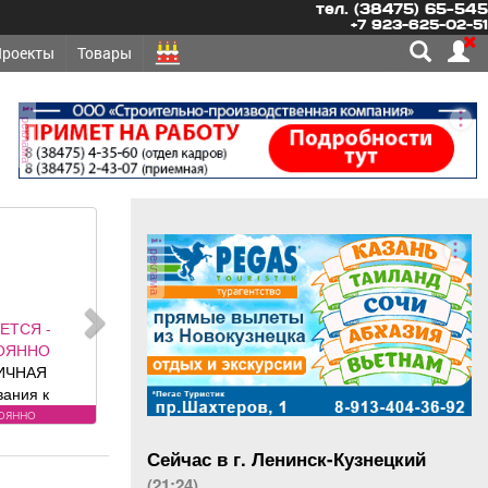
тел. (38475) 65-545
+7 923-625-02-51
Проекты
Товары
реклама
реклама
ЕТСЯ -
ОЯННО
ИЧНАЯ
вания к
: без опыта
оянно
язанности:
Сейчас в г. Ленинск-Кузнецкий
я и сухая
номеров и
(21:24)