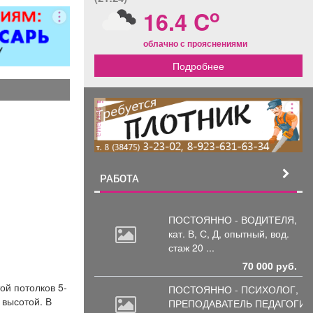
ментов.
o
16.4 C
ция номеров
обходимым
облачно с прояснениями
аселением
ев. -Смена
Подробнее
го белья и
. -Стирка и
 -Поливка
реклама
 -Проверка
ояния
ких приборов
визора,
ионера,
РАБОТА
ника и др.
ние запаса
ов личной
ПОСТОЯННО - ВОДИТЕЛЯ,
 также мини-
кат.
В, С, Д, опытный, вод.
борка зон
стаж 20 ...
оридоров и
70 000 руб.
 помещений.
ой потолков 5-
лнение
ПОСТОЯННО - ПСИХОЛОГ,
 высотой. В
 поручений
ПРЕПОДАВАТЕЛЬ
ПЕДАГОГИК