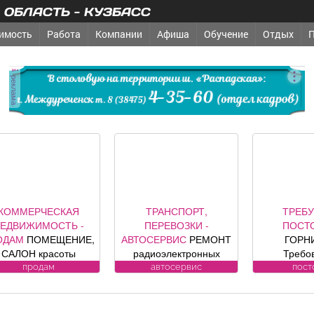
ОБЛАСТЬ - КУЗБАСС
имость
Работа
Компании
Афиша
Обучение
Отдых
реклама
КОММЕРЧЕСКАЯ
ТРАНСПОРТ,
ТРЕБУ
ЕДВИЖИМОСТЬ -
ПЕРЕВОЗКИ -
ПОСТ
ОДАМ
ПОМЕЩЕНИЕ,
АВТОСЕРВИС
РЕМОНТ
ГОРН
САЛОН красоты
радиоэлектронных
Требо
зис», площадь 88, 8
компонентов
кандидату
продам
автосервис
пост
в. м, по адресу ул.
автомобилей: климат
работы Об
дина, 1, хороший
контроля, ЭБУ,
-Влажна
емонт, полностью с
сигнализации, брелков,
уборка 