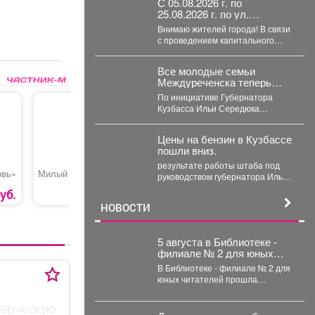
С 05.08.2026 г. по
25.08.2026 г. по ул.
Кузнецкая вводится
Внимаю жителей города! В связи
реверсивное движения для
с проведением капитального
автотранспорта
ремонта тепловой сети с
05.08.2026 г....
Все молодые семьи
Междуреченска теперь
могут бесплатно
По инициативе Губернатора
пользоваться предметами
Кузбасса Ильи Середюка
первой необходимости для
перечень получателей этой
новорождённых.
меры поддержки расширен.
Цены на бензин в Кузбассе
Подробности далее.
пошли вниз.
результате работы штаба под
овь»
Милый бокс №4
Жидкий пластик
Стеклооч
руководством губернатора Ильи
«Cosmofen Plus»
«Nor све
Середюка удалось за неделю
уб.
3700 руб.
505 руб.
увеличить на 21% количество...
НОВОСТИ
5 августа в Библиотеке -
филиале № 2 для юных
читателей прошла
В Библиотеке - филиале № 2 для
познавательно-
юных читателей прошла
развлекательная
познавательно-развлекательная
программа к
программа к Международному
мерческую
Международному дню
дню...