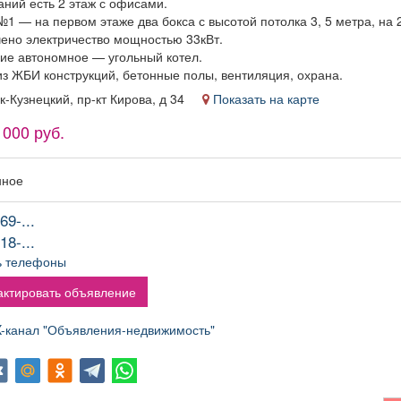
аний есть 2 этаж с офисами.
админис
1 — на первом этаже два бокса с высотой потолка 3, 5 метра, на 2
Условия
ено электричество мощностью 33кВт.
Сменный 
ие автономное — угольный котел.
Постоянн
из ЖБИ конструкций, бетонные полы, вентиляция, охрана.
оформлени
договор 
ск-Кузнецкий, пр-кт Кирова, д 34
Показать на карте
рабочих час
 000 руб.
Частота
Дважды в 
деяте
нное
компании: 
бизнес и т
69-...
2/2 Рабо
Гост
18-...
ь телефоны
ктировать объявление
канал "Объявления-недвижимость"