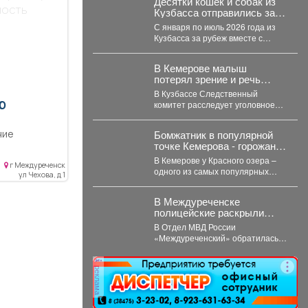
Десятки кошек и собак из
светофора
мость
Кузбасса отправились за
границу
С января по июль 2026 года из
Кузбасса за рубеж вместе с
хозяевами выехали 56...
В Кемерове малыш
потерял зрение и речь
после комы: СК РФ ищет
В Кузбассе Следственный
виновных в искалеченном
Ю
комитет расследует уголовное
детстве
дело по факту ненадлежащего
оказания медицинской помощи
ние
Бомжатник в популярной
двухлетнему мальчику....
точке Кемерова - горожанка
ачения
обнаружила жуткий объект
м парком
В Кемерове у Красного озера –
г Междуреченск
на Красном озере
одного из самых популярных
ит
ул Чехова, д 1
мест отдыха горожан –
бщепит,
обнаружили...
ология,
В Междуреченске
полицейские раскрыли
анковская
кражу велосипеда
ругие виды
В Отдел МВД России
данный
«Междуреченский» обратилась
22-летняя потерпевшая с
 аренду -
заявлением о том, что
х зала,
реклама
неизвестное лицо...
бных
еленные
егородками