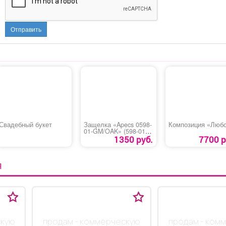
Отправить
Свадебный букет
Защелка «Apecs 0598-
Композиция «Люб
01-GM/OAK» (598-01-
WH/GM)
1350 руб.
7700 р
Я
скую
продам - коммерческую
продам - ком