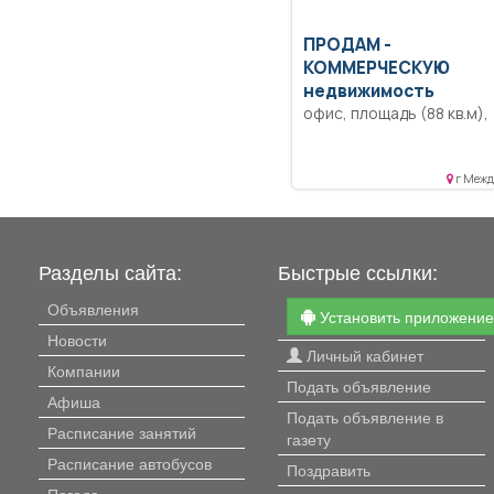
ПРОДАМ -
КОММЕРЧЕСКУЮ
недвижимость
офис, площадь (88 кв.м),
ОФИСНОЕ помещение по
ремонт! Цена договорна
г Межд
Разделы сайта:
Быстрые ссылки:
Объявления
Установить приложени
Новости
Личный кабинет
Компании
Подать объявление
Афиша
Подать объявление в
Расписание занятий
газету
Расписание автобусов
Поздравить
Погода