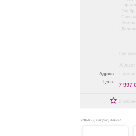
- Гарант
- Одобр
- Срочн
- Компл
- Допол
При зво
JV00204
Адрес:
г Кемер
Цена:
7 997 
В избра
ТОВАРЫ, СКИДКИ, АКЦИИ