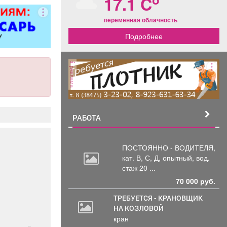
17.1 C
ворота; все
чных работ;
переменная облачность
нструкции;
Подробнее
е работы
ложности.
рам скидка
0%.
реклама
РАБОТА
ПОСТОЯННО - ВОДИТЕЛЯ,
кат.
В, С, Д, опытный, вод.
стаж 20 ...
70 000 руб.
ТРЕБУЕТСЯ - КРАНОВЩИК
НА КОЗЛОВОЙ
кран