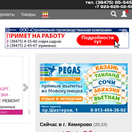
тел. (38475) 65-545
+7 923-625-02-51
Проекты
Товары
реклама
реклама
ОНТ,
ЛЬСТВО -
АБОРЫ под
олетные,
 ворота (от
угое
ального
Сейчас в г. Кемерово
авителя
(20:24)
o
 DoorHan);