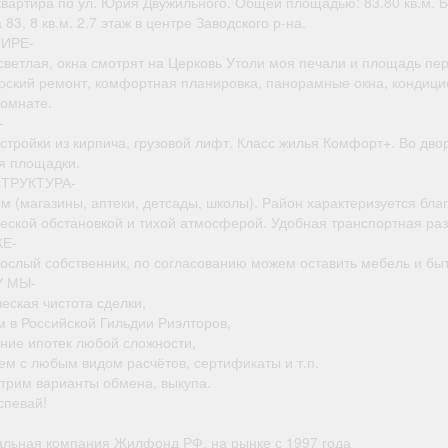
 квартира по ул. Юрия Двужильного. Общей площадью: 83.80 кв.м. 
 83, 8 кв.м. 2.7 этаж в центре Заводского р-на.
ТИРЕ-
светлая, окна смотрят на Церковь Утоли моя печали и площадь пер
рский ремонт, комфортная планировка, панорамные окна, кондици
комнате.
-
стройки из кирпича, грузовой лифт. Класс жилья Комфорт+. Во дво
ая площадки.
ТРУКТУРА-
м (магазины, аптеки, детсады, школы). Район характеризуется бла
ческой обстановкой и тихой атмосферой. Удобная транспортная раз
КЕ-
рослый собственник, по согласованию можем оставить мебель и быт
 МЫ-
еская чистота сделки,
м в Российской Гильдии Риэлторов,
ение ипотек любой сложности,
ем с любым видом расчётов, сертификаты и т.п.
отрим варианты обмена, выкупа.
спевай!
альная компания Жилфонд РФ, на рынке с 1997 года