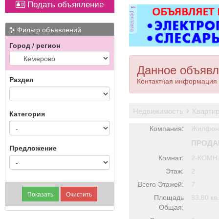
Подать объявление
ковер»).
ОХРАННИКИ 5 разряда,
реклама
з/п от 33000 руб. 6
разряда, з/п от 37000
Фильтр объявлений
руб. официальное
Город / регион
трудоустройство
полный соц. пакет ООО
ЧОП «Интерлок-Н»
Данное объявл
Раздел
Контактная информация 
недвижимость
кварти
Категория
Компания:
Жилфонд
ПРОДА
Предложение
Комнат:
2-КОМН
Этаж:
2
Всего Этажей:
7
Площадь
83.80 кв
Общая: