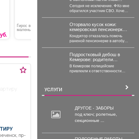
приёме.
Сегодня не исключение. 🔷Ко мне
обратился участник СВО. Хочет
развивать своё дело -
перерабатывать...
Оторвало кусок кожи:
Гирос в лаваше
CAM-Модуль + карта
Мыльниц
кемеровская пенсионерка
маленький
доступа
пластмас
присоске
истекала кровью в
уб.
269 руб.
3500 руб.
Кондуктор отказалась помочь
автобусе
раненой пенсионерке в автобусе
Кемерова. Инцидентом
заинтересовались СК РФ.
Подростковый дебош в
Следственный комитет...
Кемерове: родители
ответят за ночные
В Кемерове полицейские
похождения детей
привлекли к ответственности
родителей девяти подростков. В
Кемерове полицейские выявили
в...
вартиру
УСЛУГИ
ДРУГОЕ - ЗАБОРЫ
под
ключ; ролетные,
секционные ...
ТИРУ
ПОДСОБНЫЕ РАБОТЫ -