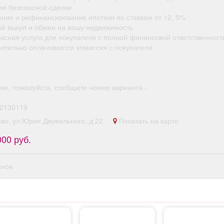
ия безопасной сделки
ение и рефинансирование ипотеки по ставкам от 12, 5%
ый выкуп и обмен на вашу недвижимость
ексная услуга для покупателя с полной финансовой ответственност
нительно оплачивается комиссия с покупателя
нке, пожалуйста, сообщите номер варианта -
2130119
ово, ул Юрия Двужильного, д 22
Показать на карте
000 руб.
нное