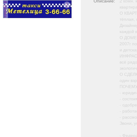
Описание:
2 комн.
реклама
квартира
О КВАР
тёплая, 
Дизайне
каждой 
О ДОМЕ
2007г по
и детск
ИНФРАС
всё рядо
экологи
О СДЕЛ
один вз
ПОЧЕМУ
- юридич
- состои
- одобр
- работа
- рассм
Звони, у
- Федер