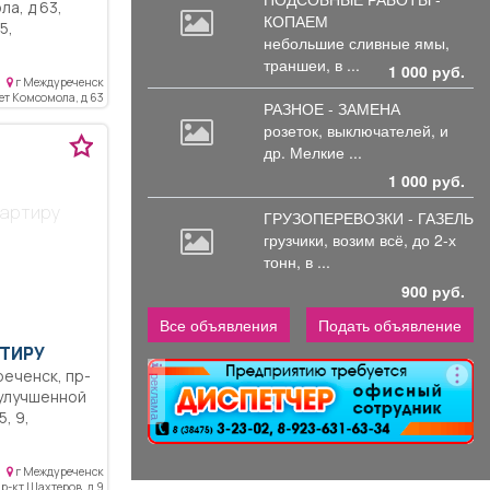
ла, д 63,
КОПАЕМ
небольшие
сливные ямы,
кв.м,
траншеи, в ...
овые окна,
1 000 руб.
г Междуреченск
кон, не
лет Комсомола, д 63
РАЗНОЕ - ЗАМЕНА
редников,
розеток,
выключателей, и
 электрика и
др. Мелкие ...
. Окна
 на дорогу,
1 000 руб.
остановки
вартиру
 сады, школы
ГРУЗОПЕРЕВОЗКИ - ГАЗЕЛЬ
ся мебель
грузчики,
возим всё, до 2-х
ем
тонн, в ...
 домофон,
900 руб.
Все объявления
Подать объявление
ТИРУ
реклама
 9,
кв.м,
, новая
г Междуреченск
посредников,
р-кт Шахтеров, д 9