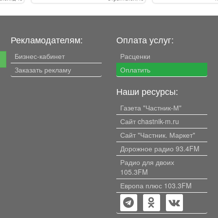
в,
хорошая, уютная к
,
квартире была за
электропроводка
усиленную, медну
Рекламодателям:
Оплата услуг:
й сад,
все трубы и бата
то
расположение, р
Бизнес-кабинет
Расценки
е
естом
инфраструктура, 
Заказать рекламу
Оплатить
детский сад, оста
 во
магазины всё в ш
доступности. Два
Наши ресурсы:
: две
шкафа, кухонный 
встроенной бытов
Газета "Частник-М"
а для
Торг присутствует
Сайт chastnik-m.ru
я
Сайт "Частник. Маркет"
Дорожное радио 93.4FM
Радио для двоих
сти,
105.3FM
 для
Европа плюс 103.3FM