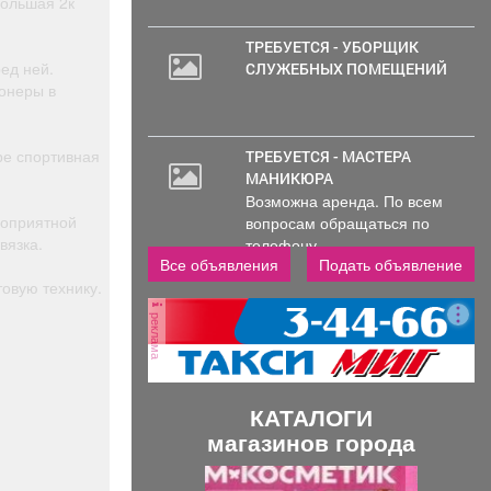
Большая 2к
ТРЕБУЕТСЯ - УБОРЩИК
ед ней.
СЛУЖЕБНЫХ ПОМЕЩЕНИЙ
онеры в
ре спортивная
ТРЕБУЕТСЯ - МАСТЕРА
МАНИКЮРА
Возможна аренда. По всем
гоприятной
вопросам обращаться по
вязка.
телефону..
Все объявления
Подать объявление
овую технику.
реклама
КАТАЛОГИ
магазинов города
П
С