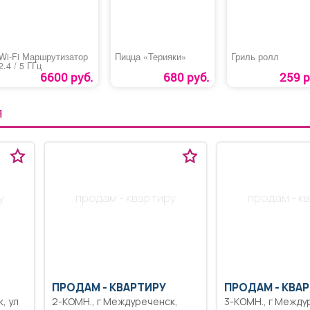
Wi-Fi Маршрутизатор
Пицца «Терияки»
Гриль ролл
2.4 / 5 ГГц
6600 руб.
680 руб.
259 р
Я
у
продам - квартиру
продам - к
ПРОДАМ -
КВАРТИРУ
ПРОДАМ -
КВАР
2-КОМН., г Междуреченск,
3-КОМН., г Междуреченск, пр-