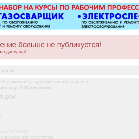
оборудованием,
откатные 
имеется парковка, торг
виды сваро
уместен.
металлоко
бетонны
любой с
Пенсионе
1
ение больше не публикуется!
не доступна!
продам
 Недвижимость, юридическое объединение
нии еще 1838 объектов
М ДОМ
.
м
кта: 2174535.
ЕАЛЬНОМУ ПОКУПАТЕЛЮ