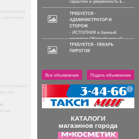
гарантии и уверенность в...
 подходящий
ТРЕБУЕТСЯ -
т кирпичный
АДМИНИСТРАТОР И
СТОРОЖ
- ИСТОПНИК в банный
комплекс "Жаркий отдых"
Администрирование и тех....
ТРЕБУЕТСЯ - ПЕКАРЬ
ПИРОГОВ
Все объявления
Подать объявление
 обеспечивает
реклама
дит для
🏡
нтам.
КАТАЛОГИ
магазинов города
П
С