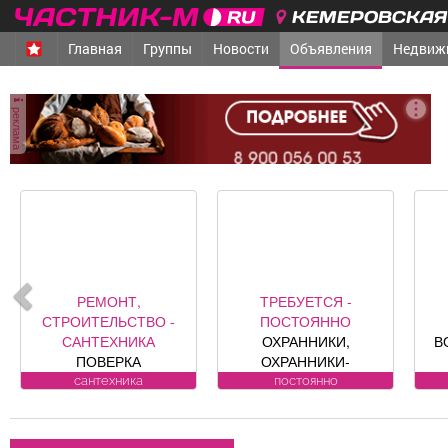
КЕМЕРОВСКАЯ 
Главная
Группы
Новости
Объявления
Недвиж
реклама
РЕМОНТ,
ТРЕБУЕТСЯ -
СТРОИТЕЛЬСТВО -
ПОСТОЯННО
САНТЕХНИКА
ОХРАННИКИ,
В
ПОВЕРКА
ОХРАННИКИ-
ВОДОСЧЕТЧИКОВ на
ВОДИТЕЛИ Требования
сантехника
постоянно
дому. Установка,
к кандидату: лицензия.
к
замена, регистрация.
Условия:
ул. Лукиянова, 5.
ЛИЦЕНЗИРОВАННЫЕ