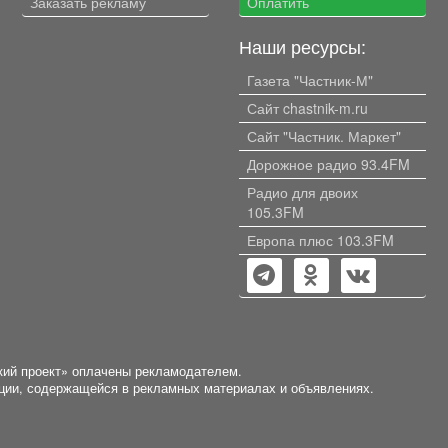
Заказать рекламу
Оплатить
гипсокартоном, оклеены
обоями, зашиты пластиковыми
Наши ресурсы:
и МДФ панелями. Земельный
участок площадью 10.6 кв.м. в
Газета "Частник-М"
собственности. Надворные
постройки (2019 год):
Сайт chastnik-m.ru
слесарка, летняя кухня, баня,
Сайт "Частник. Маркет"
гараж, углярка/дровяник. На
текущий сезон имеется уголь
Дорожное радио 93.4FM
и дрова. Крыши дома и всех
Радио для двоих
надворных построек покрыты
105.3FM
профлистом. В 2025 году к
дому пристроены два
Европа плюс 103.3FM
помещения, в которых
планировались санузел и
котельная. Под котел залит
монолитный фундамент.
Огород ухожен, растет
яблоня, крыжовник,
смородина, две теплицы. Цена
кий проект» оплачены рекламодателем.
3 500 000 рублей. Реальному
ации, содержащейся в рекламных материалах и объявлениях.
покупателю торг. Собственник
один. Рассмотрю варианты как
чистой продажи, так и обмен