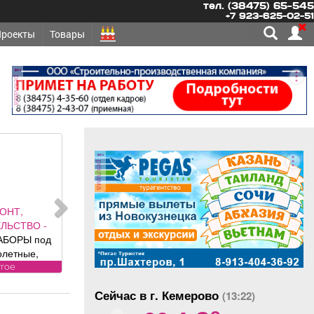
тел. (38475) 65-545
+7 923-625-02-51
Проекты
Товары
реклама
реклама
ОНТ,
ЛЬСТВО -
АБОРЫ под
олетные,
 ворота (от
угое
ального
Сейчас в г. Кемерово
авителя
(13:22)
o
 DoorHan);