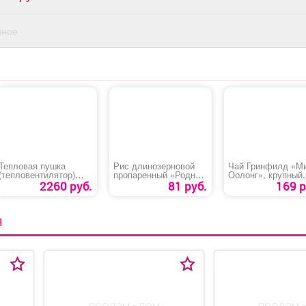
нное
Тепловая пушка
Рис длинозерновой
Чай Гринфилд «М
(тепловентилятор)
пропаренный «Родная
Оолонг», крупный
«Denzel DHC 2-100»
целина»
лист
2260 руб.
81 руб.
169 р
Я
продам - дом
продам -