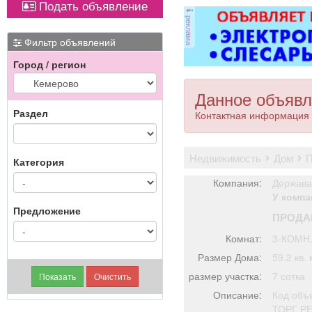
Подать объявление
ОХРАННИКИ 5 разряда,
реклама
з/п от 33000 руб. 6
разряда, з/п от 37000
Фильтр объявлений
руб. официальное
Город / регион
трудоустройство
полный соц. пакет ООО
ЧОП «Интерлок-Н»
Данное объявл
Раздел
Контактная информация 
недвижимость
дом
Категория
Компания:
Держава
У компа
Предложение
ПРОДА
Комнат:
3-КОМН
Размер Дома:
59.2 кв. 
размер участка:
7 сотка
Описание:
Код объе
ТОРГ Р