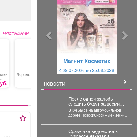
р
л
е
е
д
д
ы
у
д
ю
у
щ
щ
и
Магнит Косметик
и
й
c 29.07.2026 по 25.08.2026
й
илки
Дорадо
Терпуг неразделанный
Порошок 
автомат
уб.
1290 руб.
250 руб.
НОВОСТИ
После одной жалобы
следить будут за всеми
машинами на кемеровской
В Кузбассе на автомобильной
трассе
дороге Новосибирск – Ленинск-
Кузнецкий – Кемерово – Юрга в
селе Глубокое...
Сразу два ведомства в
Кузбассе наказали
 дом