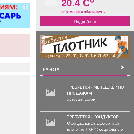
20.4 C
ворота; все
чных работ;
переменная облачность
нструкции;
Подробнее
е работы
ложности.
рам скидка
0%.
реклама
РАБОТА
ТРЕБУЕТСЯ - МЕНЕДЖЕР ПО
ПРОДАЖАМ
автозапчастей
ТРЕБУЕТСЯ - КОНДУКТОР
Официальная заработная
плата по ТКРФ; социальные