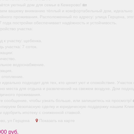
аётся уютный дом для семьи в Кемерово! 🏡
аем вашему вниманию тёплый и комфортабельный дом, идеально
ейного проживания. Расположенный по адресу: улица Герцена, это
 года постройки обеспечивает надёжность и устойчивость.
ройство участка:
д к участку: щебенка.
ь участка: 7 соток.
кации:
ичество.
альное водоснабжение.
зация.
е отопление.
 идеально подходит для тех, кто ценит уют и спокойствие. Участок
чно места для отдыха и развлечений на свежем воздухе. Дом подхо
одичного проживания.
е сообщение, чтобы узнать больше, или запишитесь на просмотр! 
нтируем безопасную сделку и юридическую поддержку нашим Клие
 одобрить ипотеку с сниженной ставкой.
ово, ул Герцена
Показать на карте
000 руб.