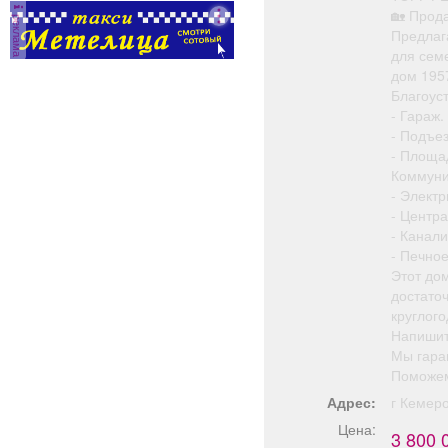
🏡 Прод
реклама
Предлаг
для сем
дом 1957
Благоуст
- Гараж.
- Подъез
- Площад
Коммуни
- Электр
- Центр
- Канали
- Печно
Этот дом
достато
круглог
Напишит
Мы гара
Поможем
Адрес:
г Кемер
Цена:
3 800 