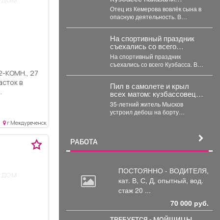
кемеровчанина за подарок
Отец из Кемерова вовлёк сына в
сыну
опасную деятельность. В
Кемерове суд вынес приговор
отцу,...
На спортивный праздник
съехались со всего
Кузбасса.
На спортивный праздник
съехались со всего Кузбасса. В
Прокопьевске прошел
традиционный турнир по
асток в
Пил в самолете и крыл
теннису. 🥎...
.
всех матом: кузбассовец
м вся
устроил дебош на рейсе из
35-летний житель Мысков
Петербурга
два
устроил дебош на борту
з Озон,
самолета, следовавшего из
г Междуреченск
Санкт-Петербурга в Новокузнецк.
 школа,
Мужчина пил...
товарный
РАБОТА
вый
 пяти минутах
ество,
ПОСТОЯННО - ВОДИТЕЛЯ,
 дом
ровод,
кат.
В, С, Д, опытный, вод.
никто не
стаж 20 ...
орошего
70 000 руб.
одойдет
построить дом
ТРЕБУЕТСЯ - МОЙЩИЦЫ