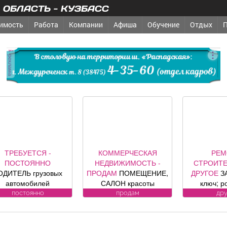
ОБЛАСТЬ - КУЗБАСС
имость
Работа
Компании
Афиша
Обучение
Отдых
реклама
ТРЕБУЕТСЯ -
КОММЕРЧЕСКАЯ
РЕМ
ПОСТОЯННО
НЕДВИЖИМОСТЬ -
СТРОИТЕ
ОДИТЕЛЬ грузовых
ПРОДАМ
ПОМЕЩЕНИЕ,
ДРУГОЕ
З
автомобилей
САЛОН красоты
ключ; р
Требования к
«Оазис», площадь 88, 8
секционные
постоянно
продам
др
андидату: Условия:
кв. м, по адресу ул.
офици
Подробности по
Юдина, 1, хороший
предст
телефону.
ремонт, полностью с
компании