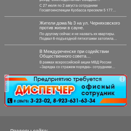
Госавтоинспекции Кузбасса
С 27 июля по 2 августа сотрудники
Госавтоинспекции Кузбасса пресекли 5 177
нарушений...
Жители дома № 3 на ул. Черняховского
против жизни в сауне.
По-другому сейчас и не назвать их квартиры.
Подвал 6-подъездной пятиэтажки затопила
горячая вода, и её...
В Междуреченске при содействии
Общественного совета
полицейские провели утреннюю зарядку
В рамках всероссийской акции МВД России
для детей из лагеря дневного
«Зарядка со стражем порядка» сотрудники
пребывания
полиции совместно с членом...
реклама
Разделы сайта: