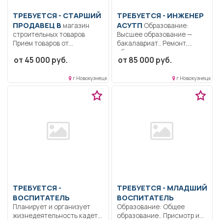
ТРЕБУЕТСЯ - СТАРШИЙ
ТРЕБУЕТСЯ - ИНЖЕНЕР
ПРОДАВЕЦ В
АСУТП
магазин
Образование:
строительных товаров
Высшее образование —
Прием товаров от
бакалавриат.. Ремонт,
поставщиков, проверка
обслуживание
от 45 000 руб.
от 85 000 руб.
наименования,
оборудования цеха...
количества,...
г Новокузнецк
г Новокузнецк
ТРЕБУЕТСЯ -
ТРЕБУЕТСЯ - МЛАДШИЙ
ВОСПИТАТЕЛЬ
ВОСПИТАТЕЛЬ
Планирует и организует
Образование: Общее
жизнедеятельность кадет и
образование.. Присмотр и