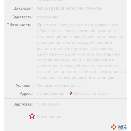
Афиша
Обучение
Проекты
МЛАДШИЙ ВОСПИТАТЕЛЬ
Вакансия:
Занятость:
постоянно
Обязанности:
Присмотр и уход за детьми в дошкольном
образовательном учреждении; участие в
организации деятельности воспитанников и
Товары
Поздравления
Погода
проведении занятий под руководством
воспитателя; обеспечение соблюдения
детьми режима дня; контроль санитарного
состояния помещений, оборудования и
инвентаря; взаимодействие с родителями
ТВ программа
Я - пенсионер
(законными представителями) воспитанников
по вопросам, входящим в компетенцию.
Условия:
Полный рабочий день.
Адрес:
г Новокузнецк
Показать на карте
Зарплата:
36 000 руб.
В избранное