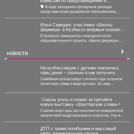
комиссии по предупреждению и
ликвидации чрезвычайных ситуаций и
🗣️ В ходе заседания прозвучали доклады
пожарной безопасности
представителей управления образованием,
сотрудников МЧС и мысковского Водоканала. ...
Илья Середюк: участники «Школы
фермера» в Кузбассе впервые освоили
работу с агродронами
В Кузбассе завершился очередной поток
образовательного проекта «Школа фермера».
Обучение проходило три месяца, в этом...
НОВОСТИ
На кузбассовцев с детьми свалились
горы денег – сколько и как получить
Семейные кузбассовцы с начала года получили
гигантскую сумму в виде детских. За семь
месяцев...
️ Сквозь уголь и пламя: встречайте
новую выставку «Шахтёрская слава»!
Совсем скоро наш зал наполнится невероятной
энергетикой индустриального искусства. Уже в
эту среду, 5 августа,...
ДТП с тремя погибшими и массовый
рейд: еженедельная сводка