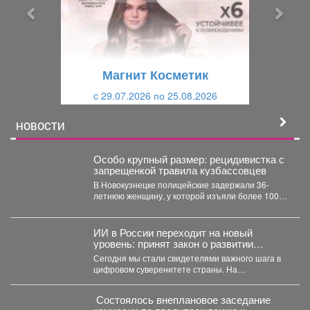
ы
у
д
ю
у
щ
щ
и
Магнит Косметик
и
й
c 29.07.2026 по 25.08.2026
й
НОВОСТИ
Особо крупный размер: рецидивистка с
запрещенкой травила кузбассовцев
В Новокузнецке полицейские задержали 36-
летнюю женщину, у которой изъяли более 100
граммов карфентанила. Новокузнецке...
ИИ в России переходит на новый
уровень: принят закон о развитии
технологий
Сегодня мы стали свидетелями важного шага в
цифровом суверенитете страны. На
законодательном уровне урегулированы
вопросы...
Состоялось внеплановое заседание