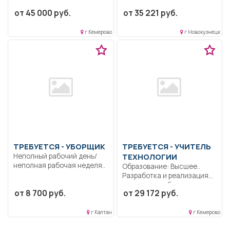
осуществляет их
уход за детьми
от 45 000 руб.
от 35 221 руб.
воспитание....
дошкольного...
г Кемерово
г Новокузнецк
ТРЕБУЕТСЯ - УБОРЩИК
ТРЕБУЕТСЯ - УЧИТЕЛЬ
Неполный рабочий день/
ТЕХНОЛОГИИ
неполная рабочая неделя..
Образование: Высшее..
Разработка и реализация
программ учебных
от 8 700 руб.
от 29 172 руб.
дисциплин в...
г Калтан
г Кемерово