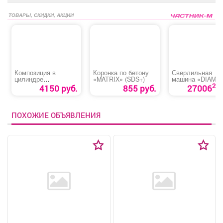
ТОВАРЫ, СКИДКИ, АКЦИИ
Композиция в
Коронка по бетону
Сверлильная
цилиндре
«MATRIX» (SDS+)
машина «DIAM M
«Статичное облако»
130E-HIT»
27
4150 руб.
855 руб.
27006
ПОХОЖИЕ ОБЪЯВЛЕНИЯ