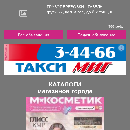
ГРУЗОПЕРЕВОЗКИ - ГАЗЕЛЬ
грузчики,
возим всё, до 2-х тонн, в ...
900 руб.
Все объявления
Подать объявление
реклама
КАТАЛОГИ
магазинов города
П
С
р
л
е
е
д
д