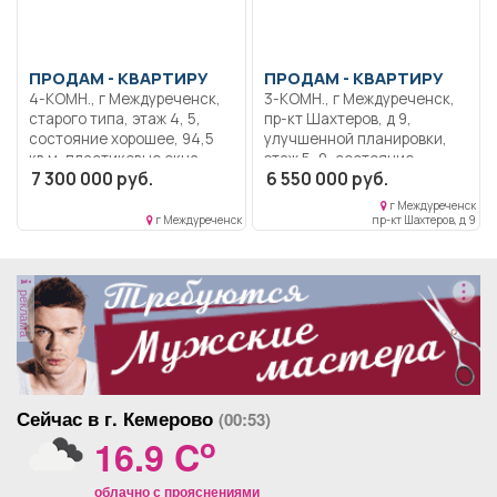
время.
ПРОДАМ -
КВАРТИРУ
ПРОДАМ -
КВАРТИРУ
4-КОМН., г Междуреченск,
3-КОМН., г Междуреченск,
старого типа, этаж 4, 5,
пр-кт Шахтеров, д 9,
состояние хорошее, 94,5
улучшенной планировки,
кв.м, пластиковые окна,
этаж 5, 9, состояние
7 300 000 руб.
6 550 000 руб.
новая сантехника, угловая,
хорошее, 65,1 кв.м,
без посредников, обмен,
пластиковые окна, новая
г Междуреченск
Фото позже сброшу.
сантехника, без
г Междуреченск
пр-кт Шахтеров, д 9
посредников, хорошая,
уютная квартира. В
квартире была заменена
реклама
вся электропроводка на
усиленную, медную.
Заменены все трубы и
батареи. Удобное
расположение, развитая
инфраструктура, школа,
Сейчас в г. Кемерово
(00:53)
детский сад, остановка,
магазины всё в шаговой
o
16.9 C
доступности. Два
встроенных шкафа,
облачно с прояснениями