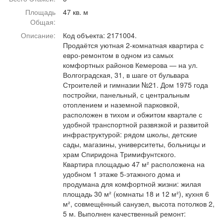
Афиша
Обучение
Проекты
Площадь
47 кв. м
Общая:
Описание:
Код объекта: 2171004.
Продаётся уютная 2-комнатная квартира с
евро-ремонтом в одном из самых
Товары
Поздравления
Погода
комфортных районов Кемерова — на ул.
Волгоградская, 31, в шаге от бульвара
Строителей и гимназии №21. Дом 1975 года
постройки, панельный, с центральным
отоплением и наземной парковкой,
расположен в тихом и обжитом квартале с
ТВ программа
Я - пенсионер
удобной транспортной развязкой и развитой
инфраструктурой: рядом школы, детские
сады, магазины, университеты, больницы и
храм Спиридона Тримифунтского.
Квартира площадью 47 м² расположена на
удобном 1 этаже 5-этажного дома и
продумана для комфортной жизни: жилая
площадь 30 м² (комнаты 18 и 12 м²), кухня 6
м², совмещённый санузел, высота потолков 2,
5 м. Выполнен качественный ремонт: