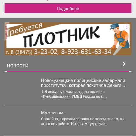
кухонный гарнитур с
встроенной бытовой
Подробнее
техникой. Торг
присутствует.
реклама
НОВОСТИ
Новокузнецкие полицейские задержали
проститутку, которая похитила деньги у
клиента
📱В дежурную часть отдела полиции
«Куйбышевский» УМВД России по г.
Новокузнецку обратился 34-летний местный
житель....
Мужчинам.
Спокойно, к врачам сегодня не зовем, знаем, вы
этого не любите. Но зовем туда, куда...