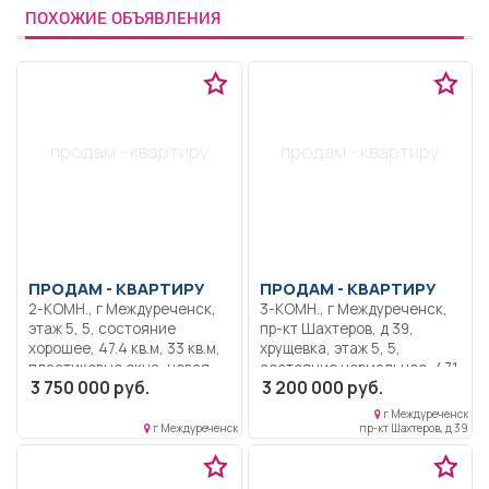
ПОХОЖИЕ ОБЪЯВЛЕНИЯ
продам - квартиру
продам - квартиру
ПРОДАМ -
КВАРТИРУ
ПРОДАМ -
КВАРТИРУ
2-КОМН., г Междуреченск,
3-КОМН., г Междуреченск,
этаж 5, 5, состояние
пр-кт Шахтеров, д 39,
хорошее, 47.4 кв.м, 33 кв.м,
хрущевка, этаж 5, 5,
пластиковые окна, новая
состояние нормальное, 47.1
3 750 000 руб.
3 200 000 руб.
сантехника, не угловая,
кв.м, 31.1 кв.м, пластиковые
без посредников, в
окна, застекленный
г Междуреченск
отличном месте с развитой
балкон, угловая, без
г Междуреченск
пр-кт Шахтеров, д 39
инфраструктурой: в
посредников, всё в шаговой
шаговой доступности
доступности, магазины,
школа, детские сады,
аптека, школа, детский