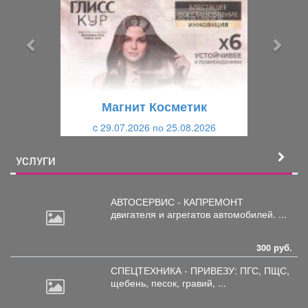
е
е
д
д
ы
у
д
ю
у
щ
щ
и
Магнит Косметик
и
й
c 29.07.2026 по 25.08.2026
й
УСЛУГИ
АВТОСЕРВИС - КАПРЕМОНТ
двигателя
и агрегатов автомобилей. ...
300 руб.
СПЕЦТЕХНИКА - ПРИВЕЗУ: ПГС,
ПЩС,
щебень, песок, гравий, ...