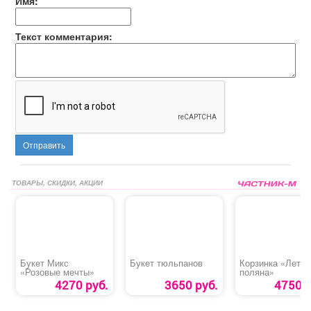
Имя:
Текст комментария:
Отправить
ТОВАРЫ, СКИДКИ, АКЦИИ
Букет Микс
Букет тюльпанов
Корзинка «Летня
«Розовые мечты»
поляна»
4270 руб.
3650 руб.
4750 р