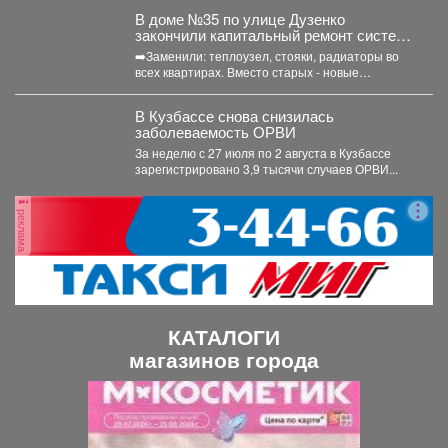
В доме №35 по улице Дузенко
закончили капитальный ремонт системы
отопления.
➡️Заменили: теплоузел, стояки, радиаторы во
всех квартирах. Вместо старых - новые
биметаллические батареи (они сделаны...
В Кузбассе снова снизилась
заболеваемость ОРВИ
За неделю с 27 июля по 2 августа в Кузбассе
зарегистрировано 3,9 тысячи случаев ОРВИ...
реклама
КАТАЛОГИ
магазинов города
П
С
р
л