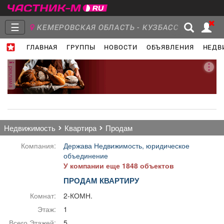
☰
КЕМЕРОВСКАЯ ОБЛАСТЬ - КУЗБАСС
ГЛАВНАЯ
ГРУППЫ
НОВОСТИ
ОБЪЯВЛЕНИЯ
НЕДВ
Главная
Группы
Новости
реклама
Объявления
Недвижимость
Услуги
недвижимость
квартира
продам
Компания:
Держава Недвижимость, юридическое
объединение
У компании еще 1848 объектов
Работа
Транспорт
Компании
ПРОДАМ КВАРТИРУ
Комнат:
2-КОМН.
Этаж:
1
Всего Этажей:
5