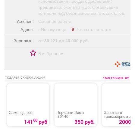
использования посуды с дефектами:
трещинами, сколами и др. Организация
контроля над безопасностью готовых блюд.
Условия:
Сменная работа.
Адрес:
г Новокузнецк
Показать на карте
Зарплата:
от 35 221 до 40 000 руб.
В избранное
ТОВАРЫ, СКИДКИ, АКЦИИ
Саженцы роз
Перчатки Зима
Занятия в
-30/-40
тренажёрном за
для взрослых
60
141
руб
350 руб.
2000 р