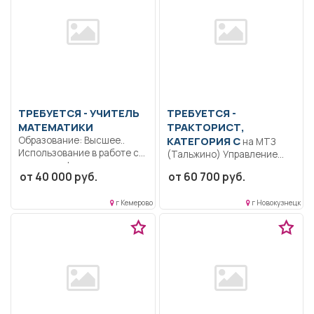
ТРЕБУЕТСЯ - УЧИТЕЛЬ
ТРЕБУЕТСЯ -
МАТЕМАТИКИ
ТРАКТОРИСТ,
Образование: Высшее..
КАТЕГОРИЯ С
на МТЗ
Использование в работе с
(Тальжино) Управление
детьми информационных
автотранспортным
от 40 000 руб.
от 60 700 руб.
ресурсов,...
средством (МТЗ) в
соответствии с...
г Кемерово
г Новокузнецк