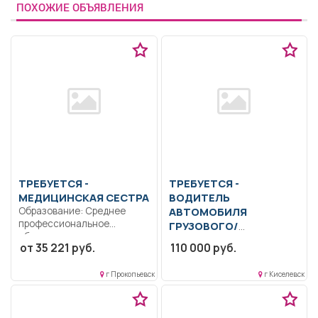
ПОХОЖИЕ ОБЪЯВЛЕНИЯ
ТРЕБУЕТСЯ -
ТРЕБУЕТСЯ -
МЕДИЦИНСКАЯ СЕСТРА
ВОДИТЕЛЬ
Образование: Среднее
АВТОМОБИЛЯ
профессиональное
ГРУЗОВОГО/
образование.
СПЕЦИАЛЬНОГО
от 35 221 руб.
110 000 руб.
Ответственность.. В
Управлением транспортным
соответствии с
средством -Камаз.. Полный
должностной
г Прокопьевск
г Киселевск
рабочий день..
инструкцией,...