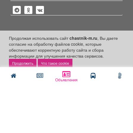
Политика конфиденциальности
Продолжая использовать сайт
chastnik-m.ru
, Вы даете
согласие на обработку файлов cookie, которые
Публикации с пометкой «Реклама», «На правах рекламы»,
обеспечивают корректную работу сайта и сбора
«Партнёрский проект» оплачены рекламодателем.
информации для улучшения качества сервисов.
Редакция сайта не несет ответственности за достоверность
информации, содержащейся в рекламных материалах и
Что такое cookie
объявлениях.
+16
© 2006-2026
ООО "Частник-М"
Объявления