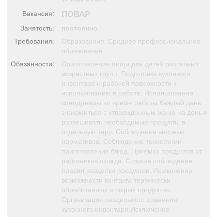
Афиша
Обучение
Проекты
ПОВАР
Вакансия:
Занятость:
постоянно
Требования:
Образование: Среднее профессиональное
образование.
Товары
Поздравления
Погода
Обязанности:
Приготовление пищи для детей различных
возрастных групп. Подготовка кухонного
инвентаря и рабочей поверхности к
использованию в работе. Использование
спецодежды во время работы.Каждый день
знакомиться с утвержденным меню на день и
ТВ программа
Я - пенсионер
развешивать необходимые продукты в
отдельную тару. Соблюдение весовых
нормативов. Соблюдение технологии
приготовления блюд. Приемка продуктов от
работников склада. Строгое соблюдение
правил разделки продуктов. Исключение
возможности контакта термически
обработанных и сырых продуктов.
Организация раздельного хранения
кухонного инвентаря.Исключение