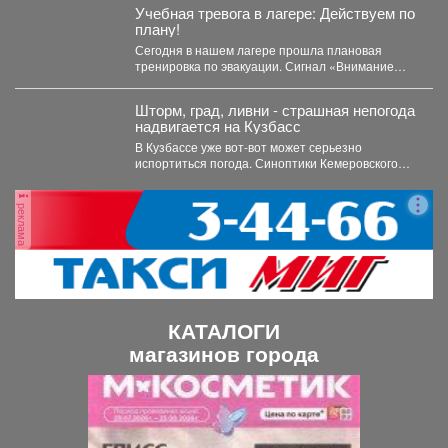
Основная...
Учебная тревога в лагере: Действуем по
плану!
Сегодня в нашем лагере прошла плановая
тренировка по эвакуации. Сигнал «Внимание
всем!» прозвучал неожиданно, но,...
Шторм, град, ливни - страшная непогода
надвигается на Кузбасс
В Кузбассе уже вот-вот может серьезно
испортиться погода. Синоптики Кемеровского
гидрометцентра опубликовали прогноз погоды...
реклама
КАТАЛОГИ
магазинов города
П
С
р
л
е
е