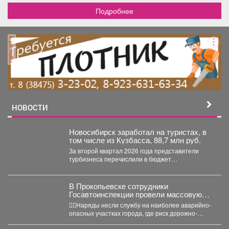
Подробнее
реклама
НОВОСТИ
Новосибирск заработал на туристах, в
том числе из Кузбасса, 88,7 млн руб.
За второй квартал 2026 года представители
турбизнеса перечислили в бюджет
Новосибирска 32,4 млн рублей. Всего...
В Прокопьевске сотрудники
Госавтоинспекции провели массовую
проверку водителей
👮‍♂Наряды несли службу на наиболее аварийно-
опасных участках города, где риск дорожно-
транспортных происшествий особенно высок.