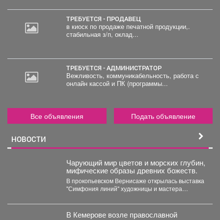
ТРЕБУЕТСЯ - ПРОДАВЕЦ
в киоск по продаже печатной продукции,.
стабильная з/п, оклад...
ТРЕБУЕТСЯ - АДМИНИСТРАТОР
Вежливость, коммуникабельность, работа с
онлайн кассой и ПК (программы...
Все объявления
Подать объявление
НОВОСТИ
Чарующий мир цветов и морских глубин,
мифические образы древних божеств.
В прокопьевском Вернисаже открылась выставка
"Симфония линий" художницы и мастера
декоративно-прикладного искусства Натальи
Калугиной. ...
В Кемерове возле православной