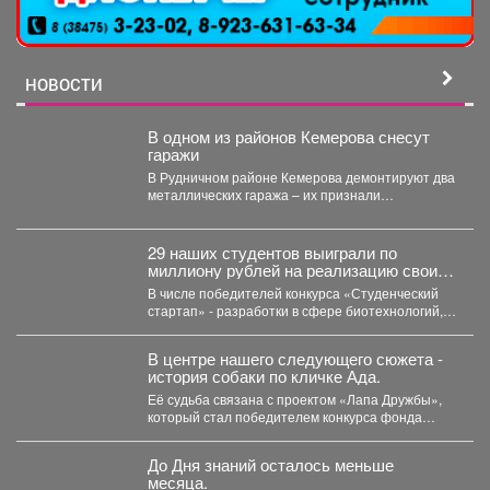
НОВОСТИ
В одном из районов Кемерова снесут
гаражи
В Рудничном районе Кемерова демонтируют два
металлических гаража – их признали
незаконными. В Рудничном...
29 наших студентов выиграли по
миллиону рублей на реализацию своих
проектов.
В числе победителей конкурса «Студенческий
стартап» - разработки в сфере биотехнологий,
медицины, цифровых технологий, новых...
В центре нашего следующего сюжета -
история собаки по кличке Ада.
Её судьба связана с проектом «Лапа Дружбы»,
который стал победителем конкурса фонда
президентских грантов и...
До Дня знаний осталось меньше
месяца.