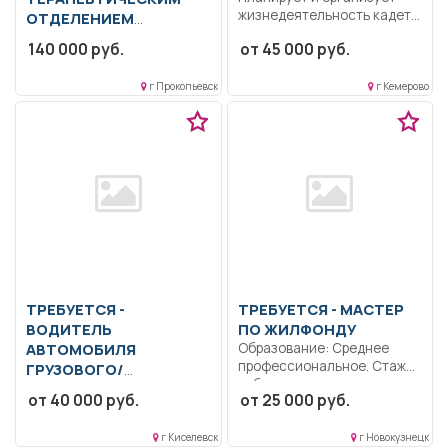
жизнедеятельность кадет и
ОТДЕЛЕНИЕМ
осуществляет их
Образование: Высшее-
140 000 руб.
от 45 000 руб.
воспитание....
специалитет,
магистратура.. Контроль
г Прокопьевск
г Кемерово
доведения лечащим врачом
обращения пациента...
ТРЕБУЕТСЯ -
ТРЕБУЕТСЯ - МАСТЕР
ВОДИТЕЛЬ
ПО ЖИЛФОНДУ
АВТОМОБИЛЯ
Образование: Среднее
профессиональное. Стаж
ГРУЗОВОГО/
работы, в зависимости от
СПЕЦИАЛЬНОГО
от 40 000 руб.
от 25 000 руб.
занимаемой должности,...
Образование: Общее
образование.. Доставка и
г Киселевск
г Новокузнецк
сопровождение