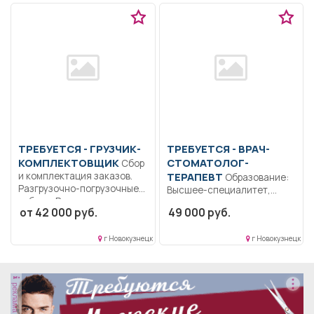
технических и
медицинских...
ТРЕБУЕТСЯ - ГРУЗЧИК-
ТРЕБУЕТСЯ - ВРАЧ-
КОМПЛЕКТОВЩИК
СТОМАТОЛОГ-
Сбор
и комплектация заказов.
ТЕРАПЕВТ
Образование:
Разгрузочно-погрузочные
Высшее-специалитет,
работы. Распределение
магистратура.. Имеющие
от 42 000 руб.
49 000 руб.
товара по...
высшее профессиональное
образование,
г Новокузнецк
г Новокузнецк
послевузовское
профессиональное...
реклама