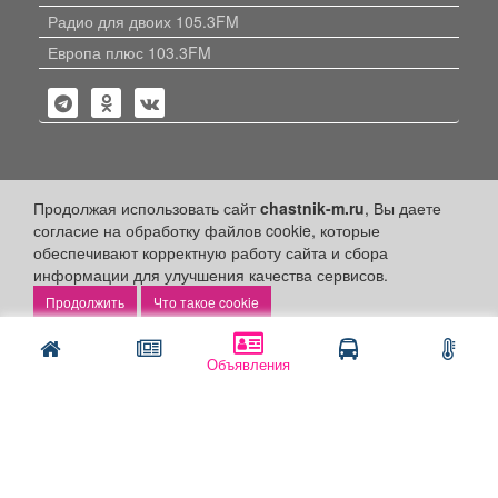
Радио для двоих 105.3FM
Европа плюс 103.3FM
Политика конфиденциальности
Продолжая использовать сайт
chastnik-m.ru
, Вы даете
согласие на обработку файлов cookie, которые
Публикации с пометкой «Реклама», «На правах рекламы»,
обеспечивают корректную работу сайта и сбора
«Партнёрский проект» оплачены рекламодателем.
информации для улучшения качества сервисов.
Редакция сайта не несет ответственности за достоверность
информации, содержащейся в рекламных материалах и
Что такое cookie
объявлениях.
+16
© 2006-2026
ООО "Частник-М"
Объявления