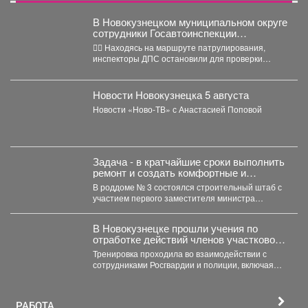
В Новокузнецком муниципальном округе
сотрудники Госавтоинспекции
задержали нетрезвого водителя,
👮‍♂ Находясь на маршруте патрулирования,
повторно севшего за руль в состоянии
инспекторы ДПС остановили для проверки
опьянения
документов автомобиль «Рено Логан». За...
Новости Новокузнецка 5 августа
Новости «Ново-ТВ» с Анастасией Поповой
Задача - в кратчайшие сроки выполнить
ремонт и создать комфортные и
безопасные условия для будущих мам
В роддоме № 3 состоялся строительный штаб с
и новорождённых.
участием первого заместителя министра
здравоохранения Кузбасса, руководства...
В Новокузнецке прошли учения по
отработке действий членов участковой
избирательной комиссии в нештатных
Тренировка проходила во взаимодействии с
ситуациях на предстоящих выборах.
сотрудниками Росгвардии и полиции, включая
специалистов кинологической службы.
РАБОТА