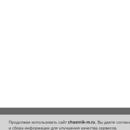
Разделы сайта:
Быстрые ссылки:
Продолжая использовать сайт
chastnik-m.ru
, Вы даете согла
и сбора информации для улучшения качества сервисов.