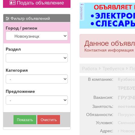
Подать объявление
магнитол,
реклама
электроусилителей
руля,
Фильтр объявлений
многофункциональных
Город / регион
дисплеев, и многого
другого. Быстро,
качественно, недорого!
Данное объявл
Точная стоимость
Раздел
Контактная информация 
ремонта определяется
после осмотра
работа
требуется
п
Категория
В компанию:
Кузбасс
ТРЕБУ
Предложение
ГРУЗЧ
Вакансия:
Занятость:
постоя
Обязанности:
Погрузо
Условия:
Сменная
Адрес:
г Ново