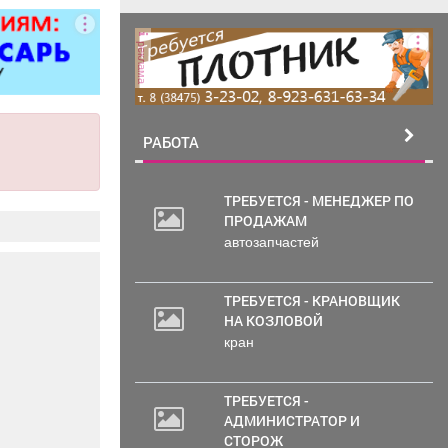
ворота; все
чных работ;
реклама
нструкции;
е работы
ложности.
рам скидка
0%.
РАБОТА
ТРЕБУЕТСЯ - МЕНЕДЖЕР ПО
ПРОДАЖАМ
автозапчастей
ТРЕБУЕТСЯ - КРАНОВЩИК
НА КОЗЛОВОЙ
кран
ТРЕБУЕТСЯ -
АДМИНИСТРАТОР И
СТОРОЖ