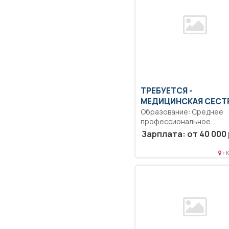
ТРЕБУЕТСЯ -
МЕДИЦИНСКАЯ СЕСТ
Образование: Среднее
профессиональное.
Коммуникабельность.
Зарплата: от 40 000 
Ответственность.
Дисциплинированность..
г 
Выполнение должностны
обязанностей согласно..