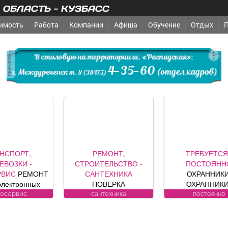
ОБЛАСТЬ - КУЗБАСС
имость
Работа
Компании
Афиша
Обучение
Отдых
реклама
РЕМОНТ,
ТРЕБУЕТСЯ -
РЕМ
ТРОИТЕЛЬСТВО -
ПОСТОЯННО
СТРОИТЕ
САНТЕХНИКА
ОХРАННИКИ,
ДРУГОЕ
З
ПОВЕРКА
ОХРАННИКИ-
ключ; р
ОДОСЧЕТЧИКОВ на
ВОДИТЕЛИ Требования
секционные
сантехника
постоянно
др
дому. Установка,
к кандидату: лицензия.
офици
мена, регистрация.
Условия:
предст
ул. Лукиянова, 5.
ЛИЦЕНЗИРОВАННЫЕ
компании