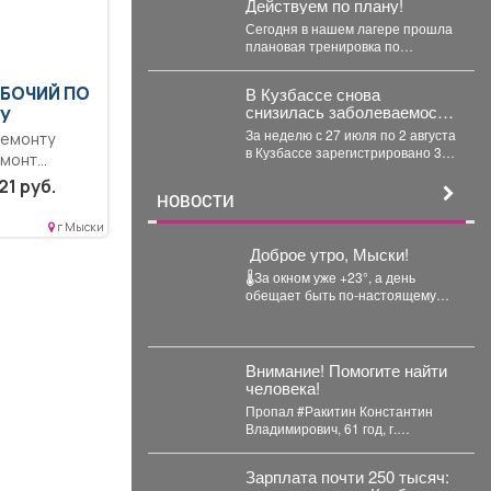
только техподполье.
Действуем по плану!
Сегодня в нашем лагере прошла
плановая тренировка по
эвакуации. Сигнал «Внимание
всем!» прозвучал неожиданно,
В Кузбассе снова
АБОЧИЙ ПО
но,...
снизилась заболеваемость
У
ОРВИ
За неделю с 27 июля по 2 августа
ремонту
в Кузбассе зарегистрировано 3,9
емонт
тысячи случаев ОРВИ...
я, дверей,
21 руб.
НОВОСТИ
г Мыски
️ Доброе утро, Мыски!
🌡За окном уже +23°, а день
обещает быть по-настоящему
жарким. Днём температура
поднимется до +32°....
Внимание! Помогите найти
человека!
Пропал #Ракитин Константин
Владимирович, 61 год, г.
#Мариинск, #Кемеровская обл. С
15 июля 2026...
Зарплата почти 250 тысяч: