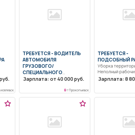
ТРЕБУЕТСЯ - ВОДИТЕЛЬ
ТРЕБУЕТСЯ -
РА
АВТОМОБИЛЯ
ПОДСОБНЫЙ Р
ГРУЗОВОГО/
Уборка территори
Неполный рабочи
СПЕЦИАЛЬНОГО
неполная рабочая
руб.
Управление специальным
Зарплата: от 40 000 руб.
Зарплата: 8 80
автомобилем.. Сменная
работа..
Киселевск
г Прокопьевск
х
.