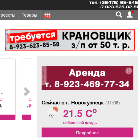
тел. (38475) 65-545
+7 923-625-02-51
Проекты
Товары
реклама
реклама
ОНТ,
ЛЬСТВО -
Сейчас в г. Новокузнецк
(11:06)
АБОРЫ под
o
21.5 C
олетные,
 ворота (от
угое
небольшой дождь
ального
авителя
Подробнее
 DoorHan);