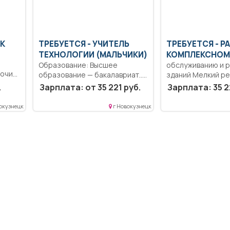
ИК
ТРЕБУЕТСЯ - УЧИТЕЛЬ
ТРЕБУЕТСЯ - Р
ТЕХНОЛОГИИ (МАЛЬЧИКИ)
КОМПЛЕКСНОМ
Образование: Высшее
обслуживанию и 
бочий
образование — бакалавриат..
зданий Мелкий р
Формирование
мебели, инвентар
.
Зарплата: от 35 221 руб.
Зарплата: 35 2
общекультурных компетенций
сантехники.....
и...
окузнецк
г Новокузнецк