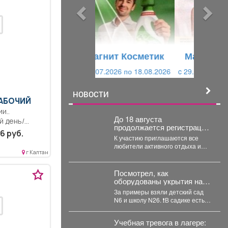
ы
у
д
ю
у
щ
щ
и
Магнит Косметик
и
й
c 29.07.2026 по 25.08.2026
й
НОВОСТИ
АБОЧИЙ
и..
До 18 августа
й день/
продолжается регистрация
 неделя..
6 руб.
на «Югус-таг».
К участию приглашаются все
любители активного отдыха и
г Калтан
приключений. Для иногородних
участников доступно
размещение в...
Посмотрел, как
оборудованы укрытия на
случай ЧС в зданиях
За примеры взяли детский сад
Управления образованием
N6 и школу N26. ❗️В садике есть
с различной конструкцией:
полноценное подвальное...
имеющих подвалы и
предусматривающие
Учебная тревога в лагере: