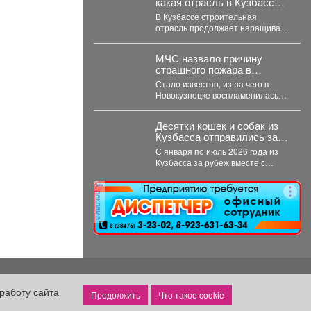
какая отрасль в Кузбассе
выросла на 42% в доходе
В Кузбассе строительная
отрасль продолжает наращивать
зарплаты. Аналитики hh.ru
подвели итоги первых семи
МЧС назвало причину
месяцев...
страшного пожара в
кузбасской автошколе
Стало известно, из-за чего в
Новокузнецке воспламенилась
заброшка. Также раскрыт
масштаб разрушения.
Десятки кошек и собак из
Заброшенная автошкола...
Кузбасса отправились за
границу
С января по июль 2026 года из
Кузбасса за рубеж вместе с
хозяевами выехали 56...
реклама
работу сайта
Что такое cookie