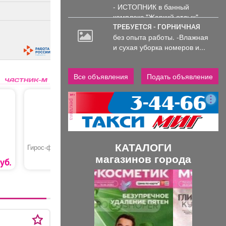
- ИСТОПНИК в банный
комплекс "Жаркий отдых"
Администрирование и тех....
ТРЕБУЕТСЯ - ГОРНИЧНАЯ
без опыта работы. -Влажная
и сухая уборка номеров и...
Все объявления
Подать объявление
реклама
КАТАЛОГИ
Гирос‑фри
Переподготовка
Штуцер (
специалистов АТП
металлич
магазинов города
«Специалист,
уб.
239 руб.
14000 руб.
ответственный за
П
С
обеспечение
безопасности
дорожного движения»
р
л
е
е
д
д