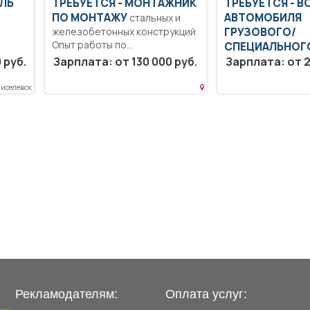
ЕЛЬ
ТРЕБУЕТСЯ - МОНТАЖНИК
ТРЕБУЕТСЯ - 
ПО МОНТАЖУ
АВТОМОБИЛЯ
стальных и
железобетонных конструкций
ГРУЗОВОГО/
Опыт работы по
СПЕЦИАЛЬНОГ
специальности от 2-х...
 руб.
Зарплата: от 130 000 руб.
угля. Контроль т
Зарплата: от 2
состояния автомо
Мелкосрочный ре
Киселевск
й...
Вахтовый...
Рекламодателям:
Оплата услуг: