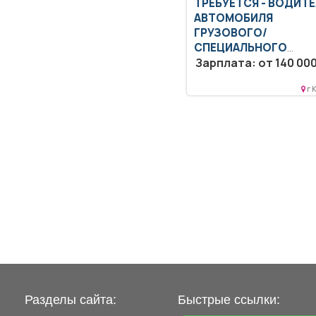
ТРЕБУЕТСЯ - ВОДИТ
АВТОМОБИЛЯ
ГРУЗОВОГО/
СПЕЦИАЛЬНОГО
Образование: Общее
Зарплата: от 140 000
образование.. Вождени
автомобиля БеЛАЗ 75131
г 
Транспортирование горно
Разделы сайта:
Быстрые ссылки: