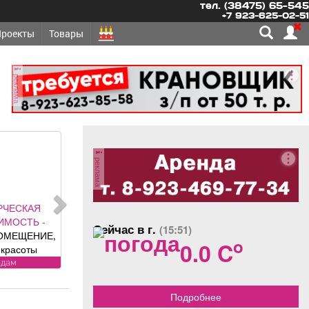
тел. (38475) 65-545
+7 923-625-02-51
Проекты
Товары
реклама
реклама
ТРАНСПОРТ,
ПЕРЕВОЗКИ -
Сейчас в г.
(15:51)
РУЗОПЕРЕВОЗКИ
o
0.0 C
ВЫВЕЗУ батареи,
ванны, печки,
грузоперевозки
лодильники, трубы.
БЕСПЛАТНО.
Подробнее