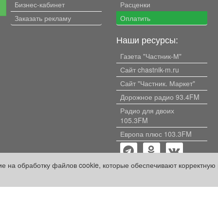
Бизнес-кабинет
Расценки
е
Заказать рекламу
Оплатить
Наши ресурсы:
Газета "Частник-М"
Сайт chastnik-m.ru
Сайт "Частник. Маркет"
Дорожное радио 93.4FM
Радио для двоих
105.3FM
Европа плюс 103.3FM
сие на обработку файлов cookie, которые обеспечивают корректную 
кий проект» оплачены рекламодателем.
ации, содержащейся в рекламных материалах и объявлениях.