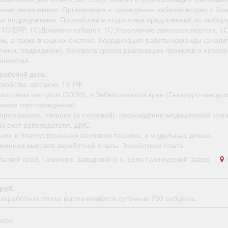
ними заказчиками. Организация и проведение рабочих встреч с биз
и подрядчиками. Проработка и подготовка предложений по выбор
е 1С:ERP, 1С:Документооборот, 1С:Управление автотранспортом, 1
ом, а также внешних систем). Координация работы команды (аналит
чики, подрядчики). Контроль сроков реализации проектов и испол
ённостей.
рабочий день.
тройство согласно ТК РФ.
ахтовым методом (30/30), в Забайкальском крае (Газимуро-заводск
нское месторождение).
проживание, питание (в столовой), прохождение медицинской коми
за счет работодателя, ДМС.
ние в благоустроенном вахтовом поселке, в модульных домах.
менная выплата заработной платы. Заработная плата.
льский край, Газимуро-Заводский р-н, село Газимурский Завод
П
 руб.
заработной платы выплачиваются суточные 700 руб/день.
нное