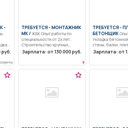
К -
ТРЕБУЕТСЯ - МОНТАЖНИК
ТРЕБУЕТСЯ - П
МК /
БЕТОНЩИК
ЖБК Опыт работы по
Опыт работы..
,
специальности от 2х лет..
Укладка бетонной
дка...
Строительство крупных...
стены, балки, плит
 руб.
Зарплата: от 130 000 руб.
Зарплата: от 1
 Шерегеш