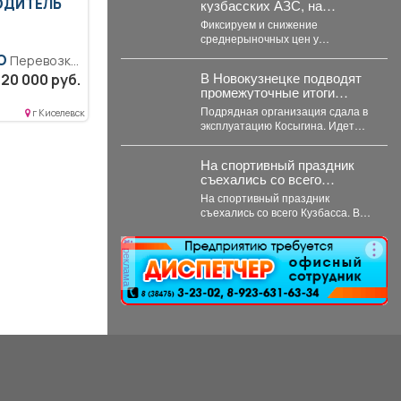
ВОДИТЕЛЬ
кузбасских АЗС, на
которых есть топливо,
Фиксируем и снижение
выросло на 21,3%.
среднерыночных цен у
независимых операторов - на
О
Перевозка
9%. Обсудили ситуацию на...
В Новокузнецке подводят
ехнического
20 000 руб.
промежуточные итоги
биля.
дорожного сезона.
Подрядная организация сдала в
монт..
г Киселевск
эксплуатацию Косыгина. Идет
приемка улиц Куйбышева,
Фесковской, Кузнецова и других.
На спортивный праздник
Продолжается...
съехались со всего
Кузбасса.
На спортивный праздник
съехались со всего Кузбасса. В
Прокопьевске прошел
традиционный турнир по
реклама
теннису. 🥎...