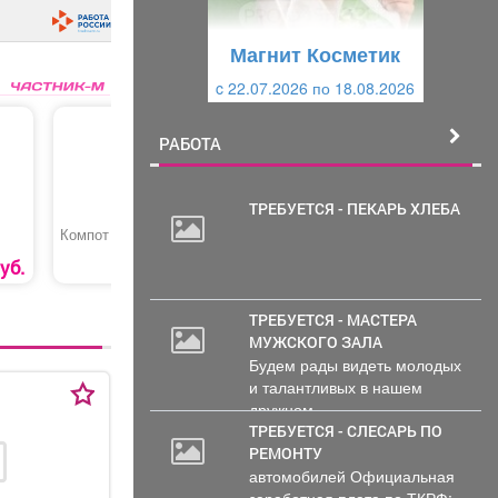
у
щ
щ
и
Магнит Косметик
Магнит Косметик
и
й
c 22.07.2026 по 18.08.2026
c 29.07.2026 по 25.08.2026
й
РАБОТА
ТРЕБУЕТСЯ - ПЕКАРЬ ХЛЕБА
Компот
Пицца
Цилиндр
«Филадельфия»
50
уб.
120
руб
770 руб.
ТРЕБУЕТСЯ - МАСТЕРА
МУЖСКОГО ЗАЛА
Будем рады видеть молодых
и талантливых в нашем
дружном...
ТРЕБУЕТСЯ - СЛЕСАРЬ ПО
РЕМОНТУ
автомобилей Официальная
заработная плата по ТКРФ;