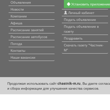
Объявления
Установить приложени
Новости
Личный кабинет
Компании
Подать объявление
Афиша
Подать объявление в
Расписание занятий
газету
Расписание автобусов
Поздравить
Погода
Скачать газету "Частник-
М"
Контакты
Наши вакансии
Продолжая использовать сайт
chastnik-m.ru
, Вы даете согла
и сбора информации для улучшения качества сервисов.
Политика конфиденциальности
Публикации с пометкой «Реклама», «На правах рекламы», «Партнёрс
Редакция сайта не несет ответственности за достоверность информ