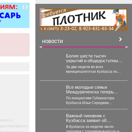
реклама
НОВОСТИ
Более шести тысяч
укрытий и общедоступных
аптечек помогают
За две недели во всех
обеспечить безопасность
муниципалитетах Кузбасса по
жителей Кузбасса
поручению губернатора Ильи
Середюка уже обустроены
новые...
Все молодые семьи
Междуреченска теперь
могут бесплатно
По инициативе Губернатора
пользоваться предметами
Кузбасса Ильи Середюка
первой необходимости для
перечень получателей этой
новорождённых.
меры поддержки расширен.
Важный чиновник с
Подробности далее.
ение в
Кузбасса заявил об
изменениях с бензином
юджетирование,
В Кузбассе за неделю число
й совместно с
заправок с топливом выросло на