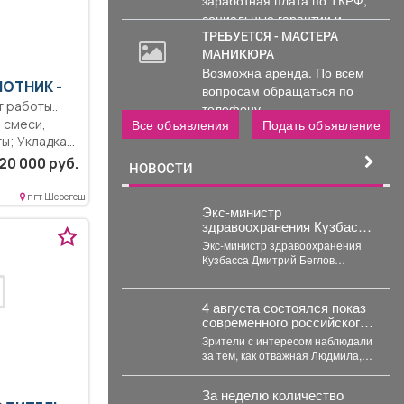
социальные гарантии и
уверенность в...
ТРЕБУЕТСЯ - МАСТЕРА
МАНИКЮРА
Возможна аренда. По всем
ЛОТНИК -
вопросам обращаться по
телефону..
Все объявления
Подать объявление
 смеси,
ы; Укладка...
20 000 руб.
НОВОСТИ
пгт Шерегеш
Экс-министр
здравоохранения Кузбасса
Беглов лишился около 115
Экс-министр здравоохранения
млн рублей
Кузбасса Дмитрий Беглов
осуждён к колонии строгого
режима за взятки. Во время 10-
минутного...
4 августа состоялся показ
современного российского
анимационного фильма
Зрители с интересом наблюдали
«Руслан и Людмила.
за тем, как отважная Людмила,
Больше, чем сказка»
которая не собирается
(2023).
становиться жертвой, попадает...
За неделю количество