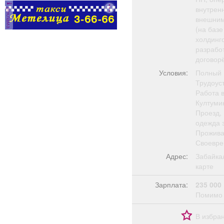
внутрен
реклама
внешним
(на баз
холдинг
разработ
договор
Условия:
Полный 
Трудоус
Работа в
Култуми
Проезд, 
одежда 
Прожива
Своевре
Адрес:
Забайка
карте
Зарплата:
235 000
Помимо 
В избра