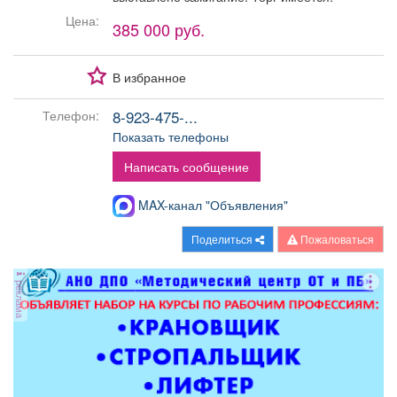
Афиша
Обучение
Проекты
Цена:
385 000 руб.
В избранное
Товары
Поздравления
Погода
8-923-475-...
Телефон:
Показать телефоны
Написать сообщение
MAX-канал "Объявления"
ТВ программа
Я - пенсионер
Поделиться
Пожаловаться
реклама