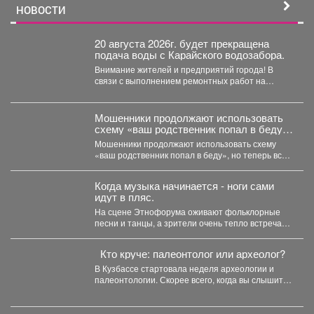
НОВОСТИ
20 августа 2026г. будет прекращена
подача воды с Карайского водозабора.
Внимание жителей и предприятий города! В
связи с выполнением ремонтных работ на
Карайском водозаборе...
Мошенники продолжают использовать
схему «ваш родственник попал в беду»,
но теперь все чаще применяют
Мошенники продолжают использовать схему
современные технологии.
«ваш родственник попал в беду», но теперь все
чаще применяют современные...
Когда музыка начинается - ноги сами
идут в пляс.
На сцене Этнофорума оживают фольклорные
песни и танцы, а зрители очень тепло встречают
артистов, энергия...
Кто круче: палеонтолог или археолог?
В Кузбассе стартовала неделя археологии и
палеонтологии. Скорее всего, когда вы слышите
«археолог», вы...