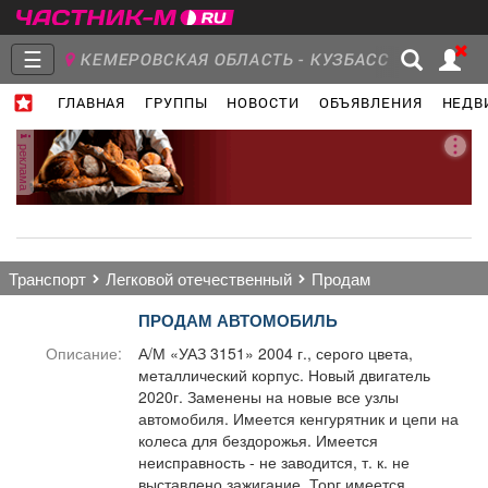
☰
КЕМЕРОВСКАЯ ОБЛАСТЬ - КУЗБАСС
ГЛАВНАЯ
ГРУППЫ
НОВОСТИ
ОБЪЯВЛЕНИЯ
НЕДВ
Главная
Группы
Новости
реклама
Объявления
Недвижимость
Услуги
транспорт
легковой отечественный
продам
ПРОДАМ АВТОМОБИЛЬ
Описание:
А/М «УАЗ 3151» 2004 г., серого цвета,
металлический корпус. Новый двигатель
Работа
Транспорт
Компании
2020г. Заменены на новые все узлы
автомобиля. Имеется кенгурятник и цепи на
колеса для бездорожья. Имеется
неисправность - не заводится, т. к. не
выставлено зажигание. Торг имеется.