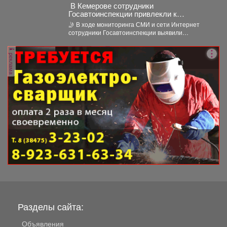
‍ В Кемерове сотрудники
Госавтоинспекции привлекли к
ответственности водителя за движение
🤳 В ходе мониторинга СМИ и сети Интернет
по встречной полосе
сотрудники Госавтоинспекции выявили
публикацию с нарушением Правил...
реклама
Разделы сайта:
Объявления