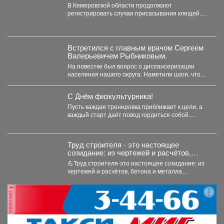
В Кемеровской области продолжают
регистрировать случаи присасывания клещей.
Управление Роспотребнадзора по Кемеровской
области опубликовало...
Встретился с главным врачом Сергеем
Валерьевичем Рыбниковым.
На повестке был вопрос о диспансеризации
населения нашего округа. Наметили шаги, чтобы
увеличить охват жителей:...
С Днём физкультурника!
Пусть каждая тренировка приближает к цели, а
каждый старт даёт повод гордиться собой.
Желаю, чтобы...
Труд строителя - это настоящее
созидание: из чертежей и расчётов,
бетона и металла рождаются дома,
💪Труд строителя-это настоящее созидание: из
дороги, школы и целые городские
чертежей и расчётов, бетона и металла
пространства.
рождаются дома, дороги, школы...
реклама