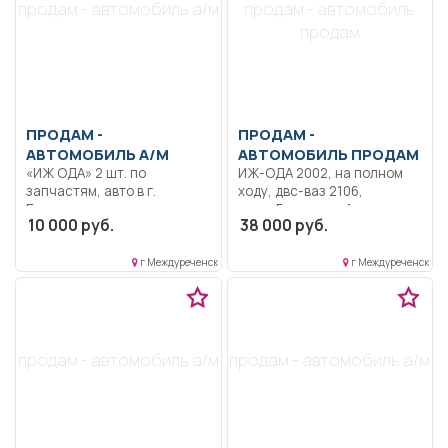
продам - автомобиль а/м
продам - автомобиль
продам
ПРОДАМ -
ПРОДАМ -
АВТОМОБИЛЬ А/М
АВТОМОБИЛЬ ПРОДАМ
«ИЖ ОДА» 2 шт. по
ИЖ-ОДА 2002, на полном
запчастям, авто в г.
ходу, двс-ваз 2106,
Барнаул.
мкпп-5ст, задний привод,
10 000 руб.
38 000 руб.
зимняя резина, по кузову
есть нюансы (пороги
подгнившие)
г Междуреченск
г Междуреченск
продам - автомобиль а/м
продам - автомобиль а/м