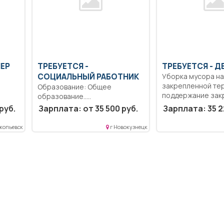
ШЕР
ТРЕБУЕТСЯ -
ТРЕБУЕТСЯ - 
СОЦИАЛЬНЫЙ РАБОТНИК
Уборка мусора на
закрепленной те
Образование: Общее
поддержание зак
образование..
территории в...
ствии
Непосредственная помощь
руб.
Зарплата: от 35 500 руб.
Зарплата: 35 2
й:...
получателям социальных
услуг,организационные,
копьевск
г Новокузнецк
координационные...