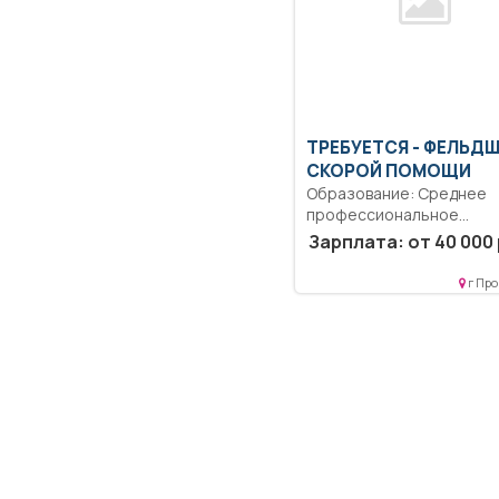
ТРЕБУЕТСЯ - ФЕЛЬД
СКОРОЙ ПОМОЩИ
Образование: Среднее
профессиональное
образование.. В соответ
Зарплата: от 40 000 
с должностной инструкцие
г Про