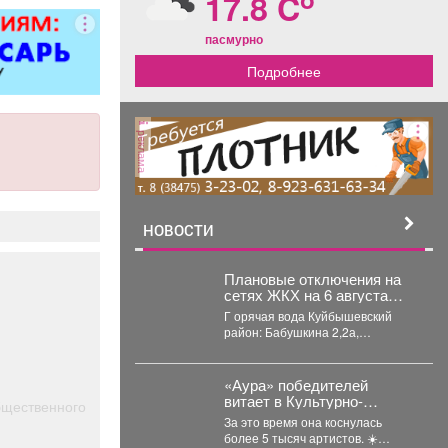
17.8 C
 5 разряда,
000 руб. 6
пасмурно
/п от 37000
Подробнее
ициальное
тройство
. пакет ООО
терлок-Н»
реклама
НОВОСТИ
Плановые отключения на
сетях ЖКХ на 6 августа
2026 г. (г. Новокузнецк)
Г орячая вода Куйбышевский
район: Бабушкина 2,2а,
Спортивная
2,2а,3,5а,9,10,11,11б,13,15,17...
«Аура» победителей
витает в Культурно-
бщественного
спортивном центре
За это время она коснулась
металлургов ЕВРАЗа уже
более 5 тысяч артистов. ☀️