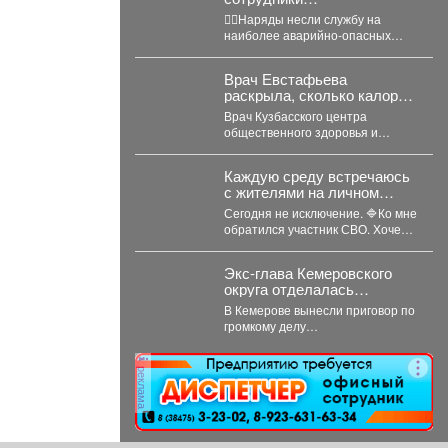
Госавтоинспекции провели
👮‍♂Наряды несли службу на
массовую проверку
наиболее аварийно-опасных
водителей
участках города, где риск
дорожно-транспортных
Врач Евстафьева
происшествий особенно высок.
раскрыла, сколько калорий
Основная...
нужно потреблять
Врач Кузбасского центра
кормящей маме
общественного здоровья и
медицинской профилактики Вера
Евстафьева поясняет, что
Каждую среду встречаюсь
количество калорий зависит...
с жителями на личном
приёме.
Сегодня не исключение. 🔷Ко мне
обратился участник СВО. Хочет
развивать своё дело -
перерабатывать...
Экс-глава Кемеровского
округа отделалась
условкой за ущерб на 300
В Кемерове вынесли приговор по
млн рублей
громкому делу
высокопоставленной чиновницы,
которая попалась на
реклама
злоупотреблении властью. ...