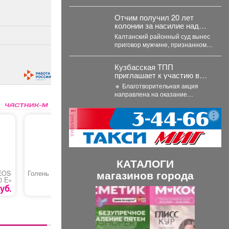
больше 30 лет.
Молодёжный состав коллектива
«Аура» получил...
Отчим получил 20 лет
колонии за насилие над
13‑летней падчерицей в
Калтанский районный суд вынес
Кузбассе
приговор мужчине, признанному
виновным в преступлениях
против половой
Кузбасская ТПП
неприкосновенности малолетней
приглашает к участию в
девочки....
акции «Помоги собраться в
🔹 Благотворительная акция
школу»
направлена на оказание
адресной помощи в подготовке к
новому учебному году
реклама
первоклассников...
КАТАЛОГИ
магазинов города
EOS
Голень индейки
Газонокосилка
Торт «Та
0 E»
бензиновая «DENZEL
GLD-520SP»
уб.
210 руб.
35990 руб.
П
С
р
л
е
е