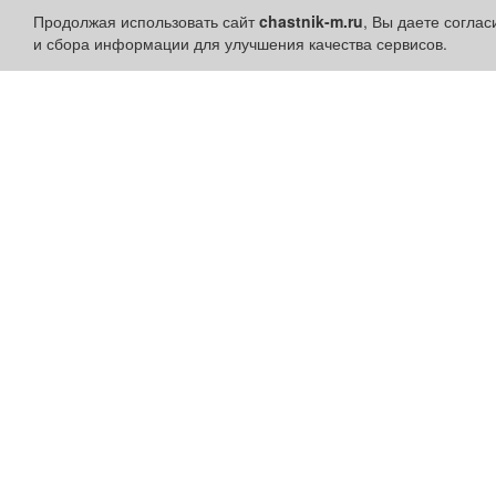
Продолжая использовать сайт
chastnik-m.ru
, Вы даете согла
и сбора информации для улучшения качества сервисов.
Разделы сайта:
Быстрые ссылки:
Объявления
Установить приложени
Новости
Личный кабинет
Компании
Подать объявление
Афиша
Подать объявление в
Расписание занятий
газету
Расписание автобусов
Поздравить
Погода
Скачать газету "Частник-
М"
Контакты
Наши вакансии