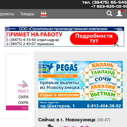
тел. (38475) 65-545
+7 923-625-02-51
Проекты
Товары
реклама
реклама
ЕТСЯ -
ОЯННО
ННИКИ,
ННИКИ-
Требования
оянно
у: лицензия.
Сейчас в г. Новокузнецк
овия:
(00:47)
o
РОВАННЫЕ