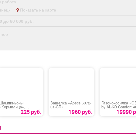
 работа.
администраторов.
Условия: График:
кузнецк
Показать на карте
Сменный Занятость:
Постоянная Способ
0 до 80 000 руб.
оформления: Трудовой
договор Количество
нное
рабочих часов в день: 8
Частота выплат:
Дважды в месяц Сфера
деятельности
компании: Гостиничный
бизнес и туризм Смены:
2/2 Рабочее место:
Гостиница
Шампиньоны
Защелка «Apecs 6072-
Газонокосилка «G
«Кормилица»,
01-CR»
by AL-KO Comfort 4
резаные
225 руб.
1960 руб.
19990 р
Я