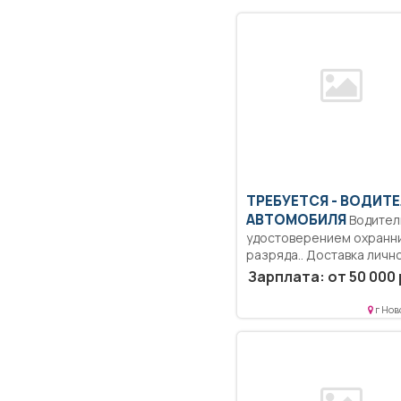
ТРЕБУЕТСЯ - ВОДИТ
АВТОМОБИЛЯ
Водитель с
удостоверением охранни
разряда.. Доставка личн
состава...
Зарплата: от 50 000 
г Нов