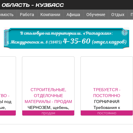
ОБЛАСТЬ - КУЗБАСС
имость
Работа
Компании
Афиша
Обучение
Отдых
реклама
СТРОИТЕЛЬНЫЕ,
ТРЕБУЕТСЯ -
ТРЕБУ
ОТДЕЛОЧНЫЕ
ПОСТОЯННО
ПОСТ
ТЕРИАЛЫ - ПРОДАМ
ГОРНИЧНАЯ
ОХРА
ЕРНОЗЕМ, щебень,
Требования к
ОХРА
есок, уголь, торф,
кандидату: без опыта
ВОДИТЕЛИ 
продам
постоянно
пост
вий, шлак, отсыпка и
работы Обязанности:
к кандидат
другие под заказ,
-Влажная и сухая
Усл
озможна доставка.
уборка номеров и
ЛИЦЕНЗИ