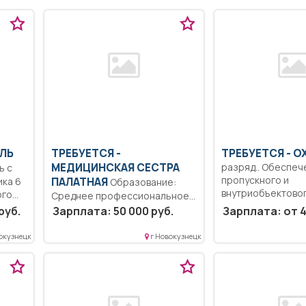
ЕЛЬ
ТРЕБУЕТСЯ -
ТРЕБУЕТСЯ - О
МЕДИЦИНСКАЯ СЕСТРА
разряд.. Обеспеч
пропускного и
ка 6
ПАЛАТНАЯ
Образование:
внутриобъектово
ого
Среднее профессиональное
осмотр автотрансп
образование.. Подготовка к
руб.
Зарплата: 50 000 руб.
Зарплата: от 4
работе. Организация
рабочего...
окузнецк
г Новокузнецк