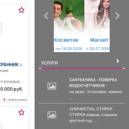
д
д
ы
у
д
ю
у
щ
щ
и
Магнит Косметик
и
й
c 29.07.2026 по 25.08.2026
й
УСЛУГИ
ХРАННИК
4
ение
САНТЕХНИКА - ПОВЕРКА
го режима,
ВОДОСЧЕТЧИКОВ
орта,...
0 000 руб.
на дому. Установка, замена,
...
г Новокузнецк
ХИМЧИСТКА, СТИРКА -
СТИРКА ковров,
стираем
круглый год, ...