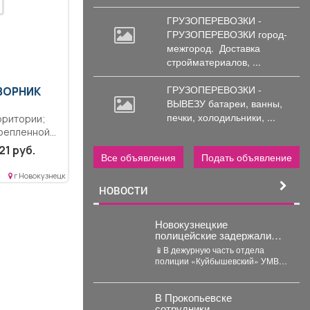
ГРУЗОПЕРЕВОЗКИ -
ГРУЗОПЕРЕВОЗКИ город-
межгород.
Доставка
стройматериалов, ...
ГРУЗОПЕРЕВОЗКИ -
ДВОРНИК
ВЫВЕЗУ батареи,
ванны,
печки, холодильники, ...
рритории;
репленной
21 руб.
Все объявления
Подать объявление
г Новокузнецк
НОВОСТИ
Новокузнецкие
полицейские задержали
проститутку, которая
📱В дежурную часть отдела
похитила деньги у клиента
полиции «Куйбышевский» УМВД
России по г. Новокузнецку
обратился 34-летний местный
житель....
В Прокопьевске
сотрудники