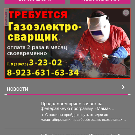
реклама
НОВОСТИ
Продолжаем прием заявок на
федеральную программу «Мама-
предприниматель» 2026!
🔸 С нами вы пройдете путь от идеи до
масштабирования: разберётесь во всех этапах
создания...