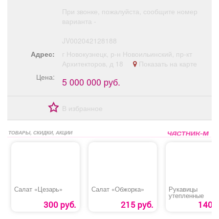
При звонке, пожалуйста, сообщите номер
варианта -
JV002042128188
Адрес:
г Новокузнецк, р-н Новоильинский, пр-кт
Архитекторов, д 18
Показать на карте
Цена:
5 000 000 руб.
В избранное
ТОВАРЫ, СКИДКИ, АКЦИИ
Салат «Цезарь»
Салат «Обжорка»
Рукавицы
утепленные
300 руб.
215 руб.
140 р