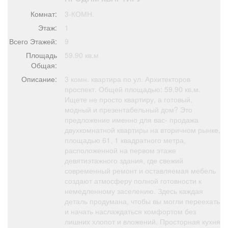
Афиша
Обучение
Проекты
Комнат:
3-КОМН.
Этаж:
1
Всего Этажей:
9
Площадь
59.90 кв.м
Товары
Поздравления
Погода
Общая:
Описание:
3 комн. квартира по ул. Архитекторов
проспект. Общей площадью: 59.90 кв.м.
Ищете не просто квартиру, а готовый,
модный и презентабельный дом? Это
предложение именно для вас- продажа
ТВ программа
Я - пенсионер
двухкомнатной квартиры на вторичном рынке,
площадью 61, 1 квадратного метра,
расположенной на первом этаже
девятиэтажного здания, где свежий
современный ремонт и оставляемая мебель
создают атмосферу полной готовности к
немедленному заселению. Здесь каждая
деталь продумана, чтобы вы могли переехать
и начать наслаждаться комфортом без
лишних хлопот и вложений. Просторная кухня