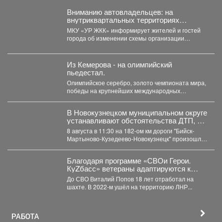
Вниманию автовладельцев: на
внутриквартальных территориях
Междуреченского муниципального
МКУ «УР ЖКК» информирует жителей и гостей
округа вводятся ограничения стоянки.
города об изменении схемы организации
дорожного движения на...
Из Кемерова - на олимпийский
пьедестал.
Олимпийское серебро, золото чемпионата мира,
победы на крупнейших международных
турнирах - за этими достижениями стояли...
️В Новокузнецком муниципальном округе
устанавливают обстоятельства ДТП, в
котором травмированы пять человек
8 августа в 11:30 на 182-ом км дороги "Бийск-
двое из которых дети
Мартыново-Кузедеево-Новокузнецк" произошло
дорожно-транспортное происшествие. По
предварительным данным,...
Благодаря программе «СВОи Герои.
КуZбасс» ветераны адаптируются к
мирной жизни и находят новый вектор
До СВО Виталий Попов 18 лет отработал на
развития.
шахте. В 2022-м ушёл на территорию ЛНР...
РАБОТА