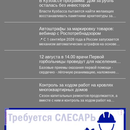
В Кузбассе программа "Дом за рубль"
осталась без инвесторов
Власти Кузбасса пытаются найти желающих
восстанавливать памятники архитектуры за
символическую плату, однако бизнес не
спешит...
Автоштрафы за маркировку товаров:
вебинар с Роспотребнадзором
📍 С 1 сентября 2026 года в России запускается
механизм автоматических штрафов на основе
данных...
12 августа в 14.00 врачи Первой
горбольницы проведут для населения в
ТЦ "СитиМолл" мастер - класс по
Базовые приемы оказания первой помощи -
оказанию первой помощи
сердечно - лёгочную реанимацию, наложение
жгута при кровотечениях, алгоритм...
Контроль за ходом работ на кровлях
многоквартирных домов
Сезон капитальных ремонтов продолжается, а
вместе с ним и контроль за ходом работ на
кровлях...
реклама