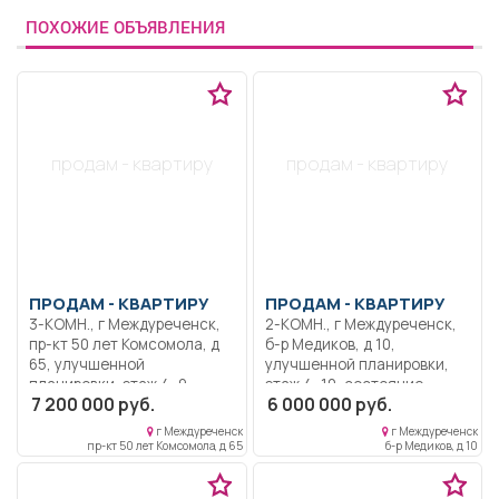
ПОХОЖИЕ ОБЪЯВЛЕНИЯ
продам - квартиру
продам - квартиру
ПРОДАМ -
КВАРТИРУ
ПРОДАМ -
КВАРТИРУ
3-КОМН., г Междуреченск,
2-КОМН., г Междуреченск,
пр-кт 50 лет Комсомола, д
б-р Медиков, д 10,
65, улучшенной
улучшенной планировки,
планировки, этаж 4, 9,
этаж 4, 10, состояние
7 200 000 руб.
6 000 000 руб.
состояние отличное, 66,6
хорошее, 56,7 кв.м, 34,7
кв.м, пластиковые окна,
кв.м, пластиковые окна,
г Междуреченск
г Междуреченск
застекленный балкон, не
застекленный балкон, торг,
пр-кт 50 лет Комсомола, д 65
б-р Медиков, д 10
угловая, без посредников,
двое собственников, без
торг, Дом
обременений, уютная,