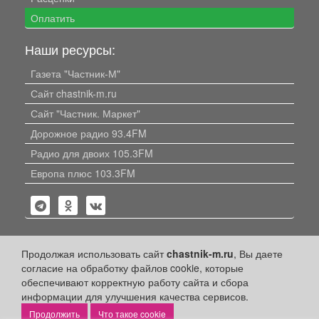
Оплатить
Наши ресурсы:
Газета "Частник-М"
Сайт chastnik-m.ru
Сайт "Частник. Маркет"
Дорожное радио 93.4FM
Радио для двоих 105.3FM
Европа плюс 103.3FM
Продолжая использовать сайт
chastnik-m.ru
, Вы даете
согласие на обработку файлов cookie, которые
Политика конфиденциальности
обеспечивают корректную работу сайта и сбора
Публикации с пометкой «Реклама», «На правах рекламы»,
информации для улучшения качества сервисов.
«Партнёрский проект» оплачены рекламодателем.
Что такое cookie
Редакция сайта не несет ответственности за достоверность