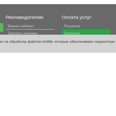
Рекламодателям:
Оплата услуг:
Бизнес-кабинет
Расценки
е
Заказать рекламу
Оплатить
сие на обработку файлов cookie, которые обеспечивают корректную 
Наши ресурсы:
Газета "Частник-М"
Сайт chastnik-m.ru
Сайт "Частник. Маркет"
Дорожное радио 93.4FM
Радио для двоих
105.3FM
Европа плюс 103.3FM