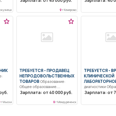
.
Зарплата: от 45 000 руб.
Зарплата: 40 0
рабочий...
окузнецк
г Кемерово
НИК
ТРЕБУЕТСЯ - ПРОДАВЕЦ
ТРЕБУЕТСЯ - В
НЕПРОДОВОЛЬСТВЕННЫХ
КЛИНИЧЕСКОЙ
ТОВАРОВ
ЛАБОРАТОРНО
Образование:
Общее образование..
диагностики Обра
Консультировать покупателей
Высшее-подготов
руб.
Зарплата: от 40 000 руб.
Зарплата: от 7
по товарам и акциям...
высшей квалифика
Согласно должно
г Мыски
г Междуреченск
инструкции.. Полны