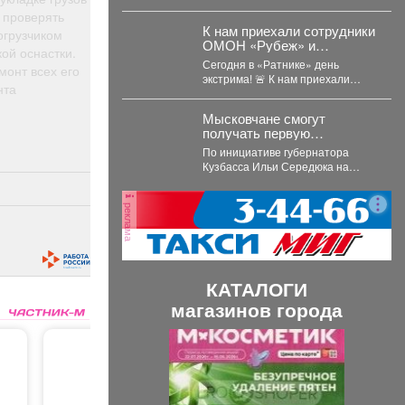
#Гутович Василиса, 1 год, г.
 проверять
#Ленинск-Кузнецкий,
К нам приехали сотрудники
огрузчиком
#Кемеровская...
ОМОН «Рубеж» и
ой оснастки.
Росгвардии.
Сегодня в «Ратнике» день
монт всех его
экстрима! 🚨 К нам приехали
нта
сотрудники ОМОН «Рубеж» и
Росгвардии....
Мысковчане смогут
получать первую
медицинскую помощь
По инициативе губернатора
оперативно
Кузбасса Ильи Середюка на
территории области в местах
массового скопления людей
реклама
размещаются...
КАТАЛОГИ
магазинов города
П
С
р
л
е
е