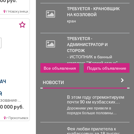
00 руб.
ТРЕБУЕТСЯ - КРАНОВЩИК
г Новокузнецк
НА КОЗЛОВОЙ
кран
ТРЕБУЕТСЯ -
АДМИНИСТРАТОР И
СТОРОЖ
- ИСТОПНИК в банный
комплекс "Жаркий отдых"
Все объявления
Подать объявление
Администрирование и тех....
РАЧ
НОВОСТИ
Й
В этом году отремонтируем
зование:
почти 90 км кузбасских
ка кадров
дорог по нацпроекту
0 000 руб.
Дорожники уже привели в
«Инфраструктура для
ции..
порядок больше половины
жизни», который
стной
участков, запланированных на
г Прокопьевск
инициировал наш
этот сезон. Например, закончили
й...
Президент Владимир
работу...
Фея любви прилетела к
Владимирович Путин.
кузбассовцу за 18 тысяч: