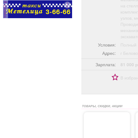
на стелл
реклама
комплек
узлов, м
Проводит
механиз
экскават
Условия:
Полный 
Адрес:
г Бело
Зарплата:
81 000 р
В избра
ТОВАРЫ, СКИДКИ, АКЦИИ