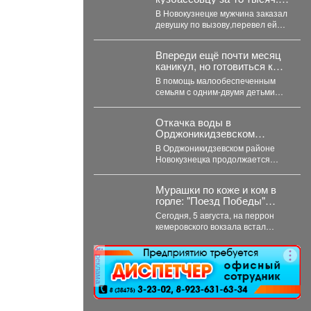
счастье продлилось
В Новокузнецке мужчина заказал
недолго
девушку по вызову,перевел ей
деньги иоказался обманутым. В
Новокузнецке полицейские...
Впереди ещё почти месяц
каникул, но готовиться к
учебному году уже пора.
В помощь малообеспеченным
семьям c одним-двумя детьми
проводится губернаторская
акция «Первое сентября -
Откачка воды в
каждому школьнику»....
Орджоникидзевском
районе продолжается
В Орджоникидзевском районе
Новокузнецка продолжается
борьба с подтоплением. После
сильных июльских дождей
Мурашки по коже и ком в
затопило частный сектор...
горле: "Поезд Победы"
приехал в Кемерово
Сегодня, 5 августа, на перрон
кемеровского вокзала встал
уникальный музей на колесах –
"Поезд Победы"....
реклама