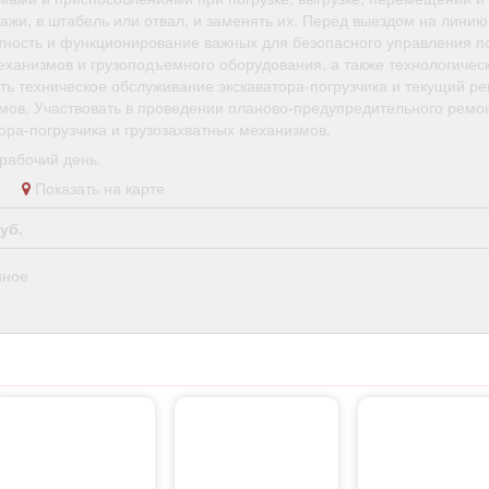
ажи, в штабель или отвал, и заменять их. Перед выездом на линию
тность и функционирование важных для безопасного управления п
еханизмов и грузоподъемного оборудования, а также технологическ
ь техническое обслуживание экскаватора-погрузчика и текущий ре
мов. Участвовать в проведении планово-предупредительного ремо
ора-погрузчика и грузозахватных механизмов.
рабочий день.
во
Показать на карте
уб.
нное