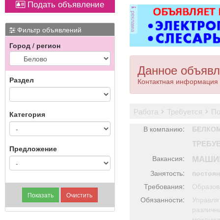
Подать объявление
ковер»).
оборудованием,
реклама
имеется парковка, торг
уместен.
Фильтр объявлений
Город / регион
Данное объявл
Раздел
Контактная информация 
работа
требуется
п
Категория
В компанию:
БЕЛКО
ТРЕБУ
Предложение
МАШИ
Вакансия:
Занятость:
постоя
Требования:
Образов
Обязанности:
Управлят
различн
механиз