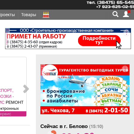
тел. (38475) 65-545
+7 923-625-02-51
Проекты
Товары
реклама
реклама
ЕТСЯ -
НО
СЛЕСАРЬ
емонту
обилей
вания к
оянно
: Условия:
Сейчас в г. Белово
альная
(15:10)
o
я плата по