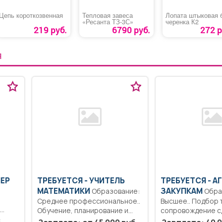
Цепь короткозвенная
Тепловая завеса
Лопата штыковая 
«Ресанта ТЗ-3С»
черенка К2
219 руб.
6790 руб.
272 р
Я
ШЕР
ТРЕБУЕТСЯ - УЧИТЕЛЬ
ТРЕБУЕТСЯ - А
МАТЕМАТИКИ
ЗАКУПКАМ
Образование:
Образование:
Среднее профессиональное..
Высшее.. Подбор 
Обучение, планирование и
сопровождение с
проведение уроков, оценку...
командировки.. П