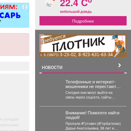
22.4 C
оциальные
 уверенность
небольшой дождь
шнем дне;
Подробнее
жность
нального и
го роста;
ь трудиться
реклама
с домом.
НОВОСТИ
Телефонные и интернет-
мошенники не перестают
придумывать новые
Сегодня они могут выйти на
способы обмана.
связь через соцсети, сайты
знакомств или игровые чаты,
используя самые...
Внимание! Помогите найти
людей!
и укладке
Пропали #Гутович (#Горбатенко)
ахватными
Дарья Анатольевна, 36 лет и
укладке грузов