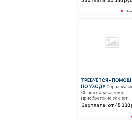
Зарплата: 50 000 руб
Организовывает и...
г Нов
ТРЕБУЕТСЯ - ПОМОЩ
ПО УХОДУ
Образование:
Общее образование..
Приобретение за счет
средств клиента и...
Зарплата: от 45 000 