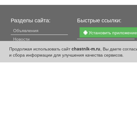
Разделы сайта:
Быстрые ссылки:
Объявления
Установить приложени
Новости
Личный кабинет
Компании
Продолжая использовать сайт
chastnik-m.ru
, Вы даете согла
Подать объявление
и сбора информации для улучшения качества сервисов.
Афиша
Подать объявление в
Расписание занятий
газету
Расписание автобусов
Поздравить
Погода
Скачать газету "Частник-
М"
Контакты
Наши вакансии