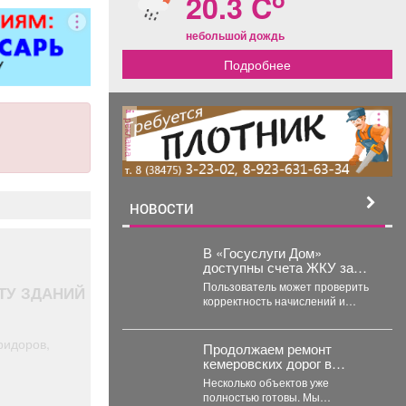
20.3 C
небольшой дождь
Подробнее
реклама
НОВОСТИ
В «Госуслуги Дом»
доступны счета ЖКУ за
прошлые периоды
Пользователь может проверить
ТУ ЗДАНИЙ
корректность начислений и
историю оплат через мобильное
приложение. Скачивайте
ридоров,
«Госуслуги Дом»...
Продолжаем ремонт
кемеровских дорог в
рамках нацпроекта
Несколько объектов уже
"Инфраструктура для
полностью готовы. Мы