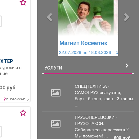
д
д
ы
у
д
ю
у
щ
щ
и
Магнит Косметик
и
й
c 29.07.2026 по 25.08.2026
й
АХТЕР
 уроки и с
УСЛУГИ
ение
СПЕЦТЕХНИКА -
00 руб.
САМОГРУЗ-эвакуатор,
борт
- 5 тонн, кран - 3 тонны.
г Новокузнецк
...
ГРУЗОПЕРЕВОЗКИ -
ГРУЗОТАКСИ.
Собираетесь
переезжать?
Мы поможем! ...
600 руб.