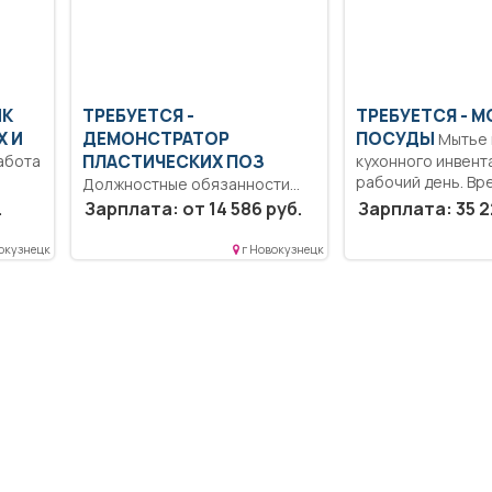
ИК
ТРЕБУЕТСЯ -
ТРЕБУЕТСЯ - 
 И
ДЕМОНСТРАТОР
ПОСУДЫ
Мытье посуды и
абота
ПЛАСТИЧЕСКИХ ПОЗ
кухонного инвент
рабочий день. Вре
Должностные обязанности
...
демонстратора пластических
.
Зарплата: от 14 586 руб.
Зарплата: 35 2
поз Демонстратор
пластических поз выполняет...
окузнецк
г Новокузнецк