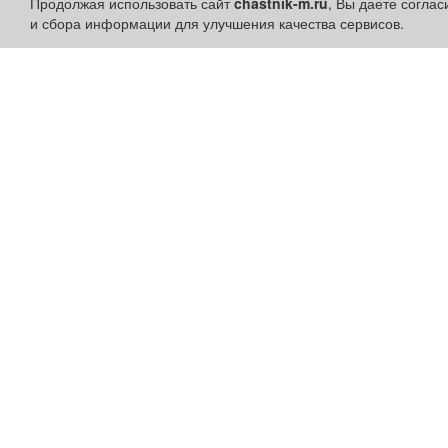
Продолжая использовать сайт
chastnik-m.ru
, Вы даете согла
и сбора информации для улучшения качества сервисов.
Разделы сайта:
Быстрые ссылки:
Объявления
Установить приложени
Новости
Личный кабинет
Компании
Подать объявление
Афиша
Подать объявление в
Расписание занятий
газету
Расписание автобусов
Поздравить
Погода
Скачать газету "Частник-
М"
Контакты
Наши вакансии