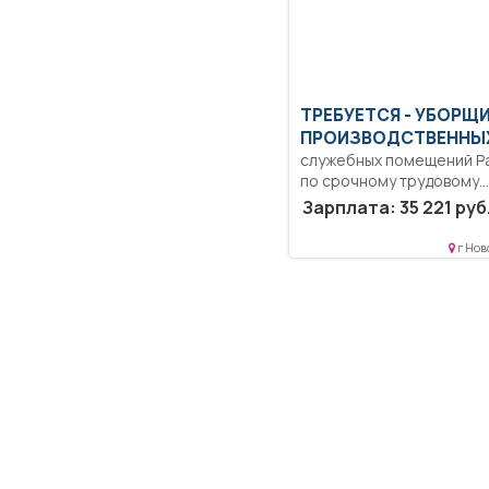
ТРЕБУЕТСЯ - УБОРЩ
ПРОИЗВОДСТВЕННЫХ
служебных помещений Р
по срочному трудовому
договору с 01.07.2026г. по
Зарплата: 35 221 руб
г Нов