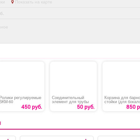
ники
Показать на карте
б.
нное
Ролики регулируемые
Соединительный
Корзина для барн
SKM-60
элемент для трубы
стойки (для бокал
450 руб.
50 руб.
850 р
Я