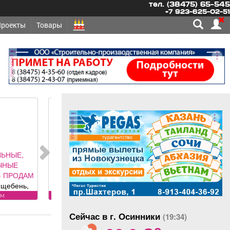
тел. (38475) 65-545
+7 923-625-02-51
Проекты
Товары
реклама
реклама
ЕТСЯ -
ОЯННО
 грузовых
обилей
вания к
оянно
: Условия:
Сейчас в г. Осинники
ности по
(19:34)
o
фону.