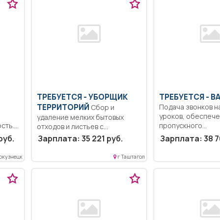
ТРЕБУЕТСЯ - УБОРЩИК
ТРЕБУЕТСЯ - В
ТЕРРИТОРИЙ
Подача звонков на
Сбор и
уроков, обеспеч
удаление мелких бытовых
сть..
пропускного...
отходов и листьев с...
руб.
Зарплата: 35 221 руб.
Зарплата: 38 7
.
окузнецк
г Таштагол