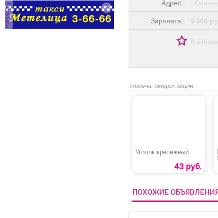
Адрес:
г Осин
получая
реклама
вознаграждение в
Зарплата:
9 300 ру
размере 10000 рублей
за каждого принятого
В избра
работника; Программа
софинансирования
детского отдыха;
Работа без нарушений
трудовой дисциплины
ТОВАРЫ, СКИДКИ, АКЦИИ
поощряется выплатами
к отпуску, по итогам
года и отраслевым
праздникам, а также
областными и
федеральными
наградами.
Уголок крепежный
43 руб.
ПОХОЖИЕ ОБЪЯВЛЕНИ