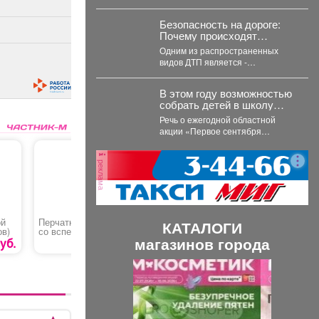
жизни"
отремонтировали Логовое
шоссе, улицу Кирова от
Безопасность на дороге:
Кузнецкого до...
Почему происходят
столкновения и как их
Одним из распространенных
избежать?
видов ДТП является -
столкновение, как избежать беды
и обезопасить свой путь?...
В этом году возможностью
собрать детей в школу
воспользовались 163
Речь о ежегодной областной
малообеспеченные семьи
акции «Первое сентября
Междуреченска.
каждому школьнику».
реклама
ой
Перчатки нейлоновые
Труба хромированная
Заглушка
КАТАЛОГИ
ов)
со вспененным
канала д
магазинов города
26
покрытием
компьюте
уб.
169
руб
600 руб.
П
С
р
л
е
е