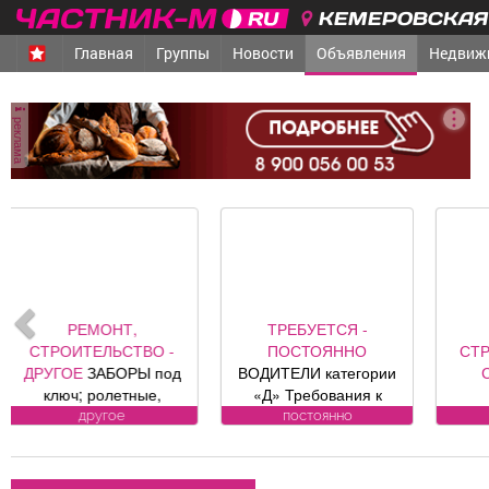
КЕМЕРОВСКАЯ 
Главная
Группы
Новости
Объявления
Недвиж
реклама
ТРЕБУЕТСЯ -
РЕМОНТ,
ПОСТОЯННО
СТРОИТЕЛЬСТВО -
ПО
ВОДИТЕЛИ категории
САНТЕХНИКА
«Д» Требования к
ПОВЕРКА
кандидату: Водителей
ВОДОСЧЕТЧИКОВ на
постоянно
сантехника
категории «В/С»
дому. Установка,
к
переобучим за счет
замена, регистрация.
средств предприятия до
ул. Лукиянова, 5.
з