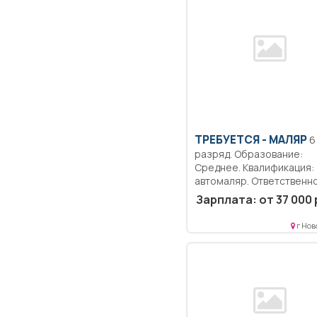
ТРЕБУЕТСЯ - МАЛЯР
6
разряд. Образование:
Среднее. Квалификация:
автомаляр. Ответственно
Выполнение работы по
Зарплата: от 37 000 
подготовке поверхности..
г Нов