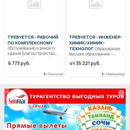
ТРЕБУЕТСЯ - РАБОЧИЙ
ТРЕБУЕТСЯ - ИНЖЕНЕР-
ПО КОМПЛЕКСНОМУ
ХИМИК/ХИМИК-
обслуживанию и ремонту
ТЕХНОЛОГ
Образование:
зданий Благоустройство
Высшее образование —
территории.. Неполный
специалитет,
6 773 руб.
от 35 221 руб.
рабочий день/неполная
магистратура.. Проведение
рабочая...
лабораторных испытаний...
г Осинники
г Новокузнецк
реклама