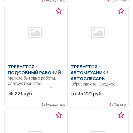
г Новокузнецк
г Осинники
ТРЕБУЕТСЯ -
ТРЕБУЕТСЯ -
ПОДСОБНЫЙ РАБОЧИЙ
АВТОМЕХАНИК /
Мелкие бытовые работы,
АВТОСЛЕСАРЬ
благоустройство
Образование: Среднее
территории.. Неполный
профессиональное
35 221 руб.
от 35 221 руб.
рабочий день/неполная
образование.. Проводит
рабочая...
работы по диагностике,
г Новокузнецк
г Таштагол
обслуживанию,...