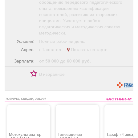
обобщению передового педагогического
опыта, повышению квалификации
воспитателей, развитию их творческих
инициатив. Участвует в работе
педагогических и методических советах,
методически.
Условия:
Полный рабочий день.
Адрес:
г Таштагол
Показать на карте
Зарплата:
от 50 000 до 60 000 руб.
В избранное
ТОВАРЫ, СКИДКИ, АКЦИИ
Мотокультиватор
Телевидение
Тариф «4 звезд