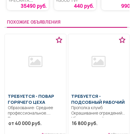
«РЕСАНТА
«GOOD TV»
БМК-7,0»
35490 руб.
440 руб.
990 р
ПОХОЖИЕ ОБЪЯВЛЕНИЯ
ТРЕБУЕТСЯ - ПОВАР
ТРЕБУЕТСЯ -
ГОРЯЧЕГО ЦЕХА
ПОДСОБНЫЙ РАБОЧИЙ
Образование: Среднее
Прополка клумб
профессиональное..
Окрашивание ограждений
Приготовление горячих
Уборка дворовой
от 40 000 руб.
16 800 руб.
блюд, контроль
территории.. Неполный
наполняемости линии...
рабочий...