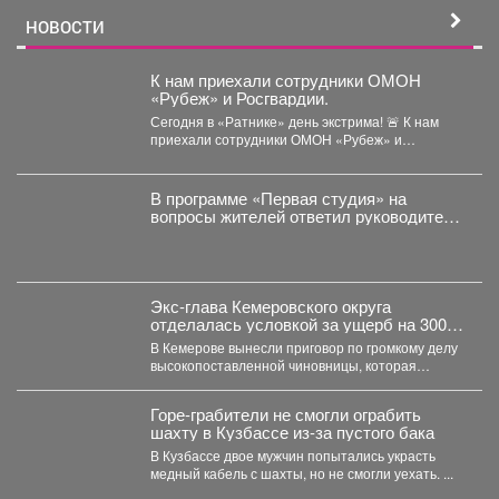
НОВОСТИ
К нам приехали сотрудники ОМОН
«Рубеж» и Росгвардии.
Сегодня в «Ратнике» день экстрима! 🚨 К нам
приехали сотрудники ОМОН «Рубеж» и
Росгвардии....
В программе «Первая студия» на
вопросы жителей ответил руководитель
администрации Куйбышевского района
Сергей Маисеев.
Экс-глава Кемеровского округа
отделалась условкой за ущерб на 300
млн рублей
В Кемерове вынесли приговор по громкому делу
высокопоставленной чиновницы, которая
попалась на злоупотреблении властью. ...
Горе-грабители не смогли ограбить
шахту в Кузбассе из-за пустого бака
В Кузбассе двое мужчин попытались украсть
медный кабель с шахты, но не смогли уехать. ...