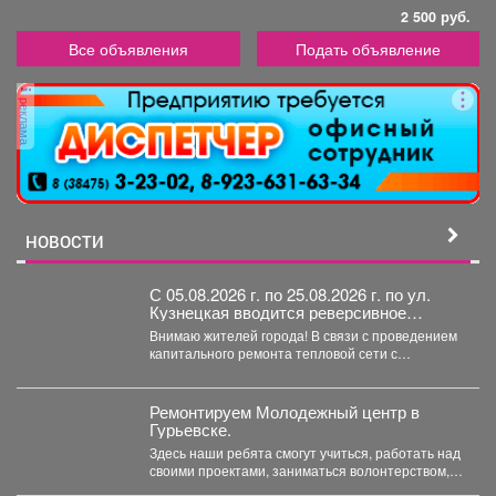
2 500 руб.
Все объявления
Подать объявление
реклама
НОВОСТИ
С 05.08.2026 г. по 25.08.2026 г. по ул.
Кузнецкая вводится реверсивное
движения для автотранспорта
Внимаю жителей города! В связи с проведением
капитального ремонта тепловой сети с
05.08.2026 г....
Ремонтируем Молодежный центр в
Гурьевске.
Здесь наши ребята смогут учиться, работать над
своими проектами, заниматься волонтерством,
творчеством и воплощать в...