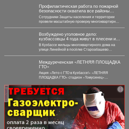
Профилактическая работа по пожарной
безопасности охватила все районы
Новокузнецка
Сотрудники Защиты населения и территории
провели масштабную проверку многоквартирных
домов. Особое внимание - противопожарному
состоянию...
Возбуждено уголовное дело:
кузбассовцы 4 года живут в плесени и
ждут помощи
В Кузбассе жильцы многоквартирного дома на
улице Линейной в посёлке Староабашево
Новокузнецкого округа больше года...
Междуреченская «ЛЕТНЯЯ ПЛОЩАДКА
ГТО»
Акция «Лето с ГТО в Кузбассе!» «ЛЕТНЯЯ
ПЛОЩАДКА ГТО» стадион «Томусинец»
работает- 4,6,11,13,18,20,25,27...
реклама