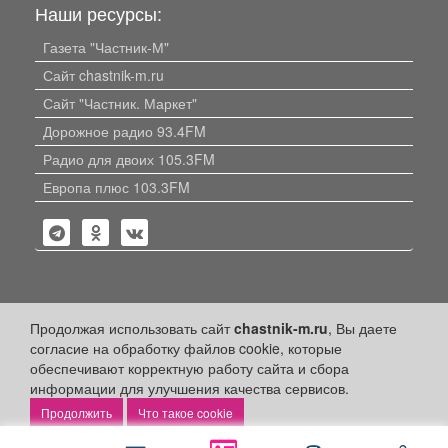
Наши ресурсы:
Газета "Частник-М"
Сайт chastnik-m.ru
Сайт "Частник. Маркет"
Дорожное радио 93.4FM
Радио для двоих 105.3FM
Европа плюс 103.3FM
Политика конфиденциальности
Продолжая использовать сайт
chastnik-m.ru
, Вы даете
согласие на обработку файлов cookie, которые
Публикации с пометкой «Реклама», «На правах рекламы»,
обеспечивают корректную работу сайта и сбора
«Партнёрский проект» оплачены рекламодателем.
Редакция сайта не несет ответственности за достоверность
информации для улучшения качества сервисов.
информации, содержащейся в рекламных материалах и
Что такое cookie
объявлениях.