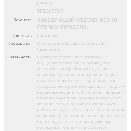
района
Афиша
Обучение
Проекты
ТРЕБУЕТСЯ
ЗАВЕДУЮЩИЙ ОТДЕЛЕНИЕМ (В
Вакансия:
ПРОЧИХ ОТРАСЛЯХ)
Занятость:
постоянно
Товары
Поздравления
Погода
Требования:
Образование: Высшее образование —
бакалавриат.
Обязанности:
Руководит работой воспитателей.
Осуществляет всеобщее руководство
воспитательной работой в отделении
ТВ программа
Я - пенсионер
социальной диагностики и реабилитации,
несет ответственность за организацию и
осуществление реабилитационных программ
несовершеннолетних. Организует текущее и
перспективное планирование деятельности
специалистов, анализирует и планирует
работу еженедельно, квартально и по итогам
социально-реабилитационных периодов, по
итогам года. Оказывает методическую
помощь воспитателям, способствует