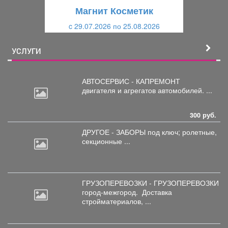
щ
и
Магнит Косметик
и
й
c 29.07.2026 по 25.08.2026
й
УСЛУГИ
АВТОСЕРВИС - КАПРЕМОНТ
двигателя
и агрегатов автомобилей. ...
300 руб.
ДРУГОЕ - ЗАБОРЫ под
ключ; ролетные,
секционные ...
ГРУЗОПЕРЕВОЗКИ - ГРУЗОПЕРЕВОЗКИ
город-межгород.
Доставка
стройматериалов, ...