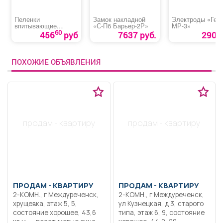
Пеленки
Замок накладной
Электроды «Гер
впитывающие
«С-Пб Барьер-2Р»
МР-3»
«Медлил» эконом
60
456
руб
7637 руб.
290 р
ПОХОЖИЕ ОБЪЯВЛЕНИЯ
продам - квартиру
продам - квартиру
ПРОДАМ -
КВАРТИРУ
ПРОДАМ -
КВАРТИРУ
2-КОМН., г Междуреченск,
2-КОМН., г Междуреченск,
хрущевка, этаж 5, 5,
ул Кузнецкая, д 3, старого
состояние хорошее, 43,6
типа, этаж 6, 9, состояние
кв.м, -, пластиковые окна,
хорошее, 44,2, 29,