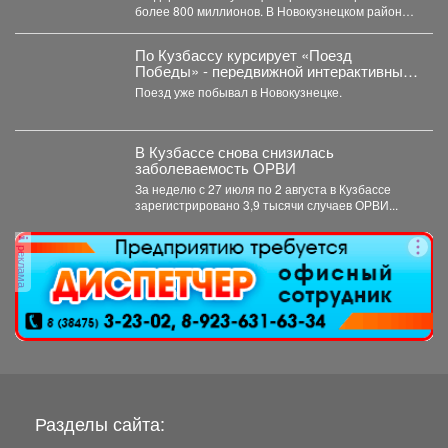
более 800 миллионов. В Новокузнецком районе в
ближайшие два...
По Кузбассу курсирует «Поезд
Победы» - передвижной интерактивный
музей, рассказывающий о событиях
Поезд уже побывал в Новокузнецке.
Великой Отечественной войны.
В Кузбассе снова снизилась
заболеваемость ОРВИ
За неделю с 27 июля по 2 августа в Кузбассе
зарегистрировано 3,9 тысячи случаев ОРВИ...
реклама
Разделы сайта: