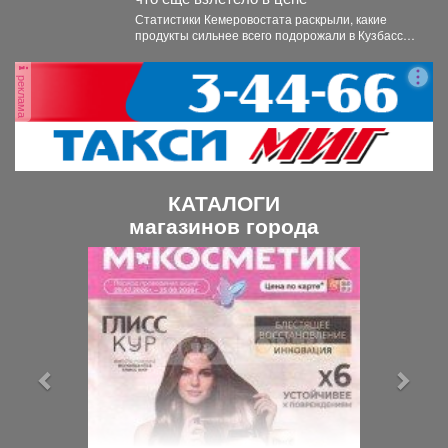
Статистики Кемеровостата раскрыли, какие
продукты сильнее всего подорожали в Кузбассе
за неделю. Специалисты Кемеровостата...
реклама
КАТАЛОГИ
магазинов города
П
С
р
л
е
е
д
д
ы
у
д
ю
у
щ