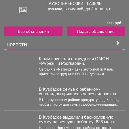
ГРУЗОПЕРЕВОЗКИ - ГАЗЕЛЬ
грузчики,
возим всё, до 2-х тонн, в ...
900 руб.
Все объявления
Подать объявление
НОВОСТИ
К нам приехали сотрудники ОМОН
«Рубеж» и Росгвардии.
Сегодня в «Ратнике» день экстрима! 🚨 К нам
приехали сотрудники ОМОН «Рубеж» и
Росгвардии....
В Кузбассе семье с ребенком-
инвалидом пришлось через силовиков
просить воду в дом
В Новокузнецком районе прокуратура добилась,
чтобы участок для семьи с ребёнком-инвалидом
обеспечили водой и канализацией....
В Кузбассе выделили баснословную
сумму на вечную проблему: 826 млн на
ремонт
На дороги Новокузнецкого района потратят