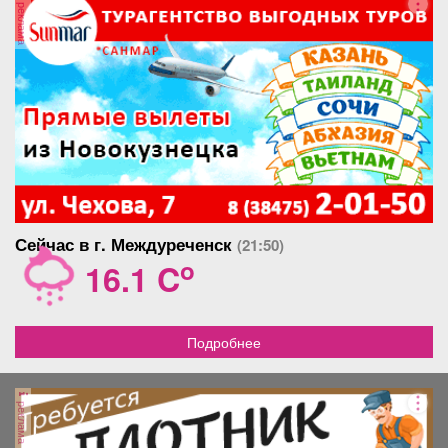
комнатах современные
реклама
обои, потолки натяжные в
тон. Продажа с мебелью и
новой бытовой техникой,
остаётся всё, что на фото,
вплоть до штор! Квартира
очень тёплая, ухоженная,
соседи хорошие. Рядом
множество магазинов, ТЦ
«Праздничный», фитнес-
зал, кафе и т. д. Школа и
детский сад в 2 мин. ходьбы
от подъезда. Парковка
напротив подъезда. Один
Сейчас в г. Междуреченск
(21:50)
взрослый собственник,
o
16.1 C
квартира без долгов и
обременений, документы в
порядке. Звоните чтоб
записаться на просмотр!
Подробнее
реклама