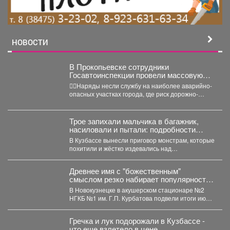
НОВОСТИ
В Прокопьевске сотрудники
Госавтоинспекции провели массовую
проверку водителей
👮‍♂Наряды несли службу на наиболее аварийно-
опасных участках города, где риск дорожно-
транспортных происшествий особенно высок.
Основная...
Трое запихали мальчика в багажник,
насиловали и пытали: подробности
жуткой истории из Кузбасса
В Кузбассе вынесли приговор монстрам, которые
похитили и жёстко издевались над
малолетниммальчиком. В Юрге...
Древнее имя с "божественным"
смыслом резко набирает популярность
в Кузбассе: 11 малышей за месяц
В Новокузнецке в акушерском стационаре №2
НГКБ №1 им. Г.П. Курбатова подвели итоги июля.
...
Гречка и лук подорожали в Кузбассе -
что еще взлетело в цене