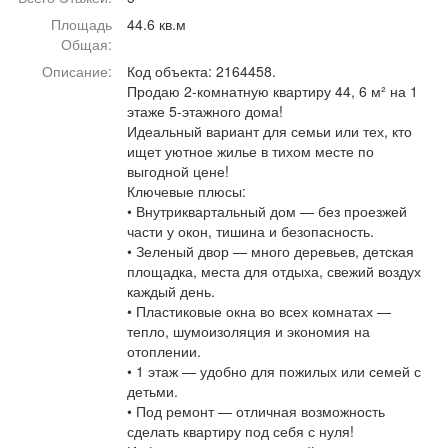
Афиша
Обучение
Проекты
Площадь
44.6 кв.м
Общая:
Описание:
Код объекта: 2164458.
Продаю 2-комнатную квартиру 44, 6 м² на 1
этаже 5-этажного дома!
Товары
Поздравления
Погода
Идеальный вариант для семьи или тех, кто
ищет уютное жилье в тихом месте по
выгодной цене!
Ключевые плюсы:
• Внутриквартальный дом — без проезжей
части у окон, тишина и безопасность.
ТВ программа
Я - пенсионер
• Зеленый двор — много деревьев, детская
площадка, места для отдыха, свежий воздух
каждый день.
• Пластиковые окна во всех комнатах —
тепло, шумоизоляция и экономия на
отоплении.
• 1 этаж — удобно для пожилых или семей с
детьми.
• Под ремонт — отличная возможность
сделать квартиру под себя с нуля!