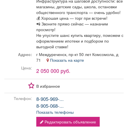
Инфраструктура на шаговой доступности: все
магазины, детские сады, школа, остановки
общественного транспорта — очень удобно!
💰 Хорошая цена — торг при встрече!
📲 Звоните прямо сейчас — назначим
просмотр!
Не упустите шанс купить квартиру, поможем с
оформлением ипотеки и подбором по
выгодной ставке!
Адрес:
г Междуреченск, пр-кт 50 лет Комсомола, д
71
Показать на карте
Цена:
2 050 000 руб.
В избранное
8-905-969-...
Телефон:
8-905-068-...
Показать телефоны
Редактировать объявление