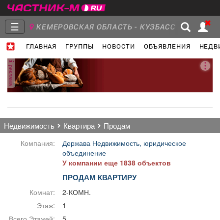
☰
КЕМЕРОВСКАЯ ОБЛАСТЬ - КУЗБАСС
ГЛАВНАЯ
ГРУППЫ
НОВОСТИ
ОБЪЯВЛЕНИЯ
НЕДВ
Главная
Группы
Новости
реклама
Объявления
Недвижимость
Услуги
недвижимость
квартира
продам
Компания:
Держава Недвижимость, юридическое
объединение
У компании еще 1838 объектов
Работа
Транспорт
Компании
ПРОДАМ КВАРТИРУ
Комнат:
2-КОМН.
Этаж:
1
Всего Этажей:
5