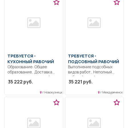
ТРЕБУЕТСЯ -
ТРЕБУЕТСЯ -
КУХОННЫЙ РАБОЧИЙ
ПОДСОБНЫЙ РАБОЧИЙ
Образование: Общее
Выполнение подсобных
образование.. Доставка
видов работ.. Неполный
продуктов из кладовой на
рабочий день/неполная
35 222 руб.
35 221 руб.
пищеблок;...
рабочая неделя..
г Новокузнецк
г Междуреченск