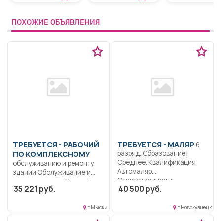
ПОХОЖИЕ ОБЪЯВЛЕНИЯ
ТРЕБУЕТСЯ - РАБОЧИЙ
ТРЕБУЕТСЯ - МАЛЯР
6
ПО КОМПЛЕКСНОМУ
разряд. Образование:
Среднее. Квалификация:
обслуживанию и ремонту
Автомаляр.
зданий Обслуживание и
Ответственность..
ремонт здания.. Полный
35 221 руб.
40 500 руб.
Выполнение работы по
рабочий...
подготовке поверхности...
г Мыски
г Новокузнецк