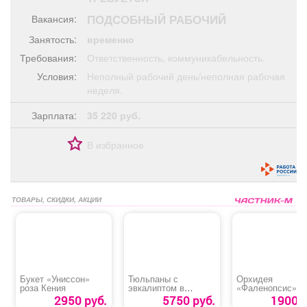
Афиша
Обучение
Проекты
ПОДСОБНЫЙ РАБОЧИЙ
Вакансия:
Занятость:
временно
Требования:
Ответственность, коммуникабельность.
Условия:
Неполный рабочий день/неполная рабочая
Товары
Поздравления
Погода
неделя.
Зарплата:
35 220 руб.
В избранное
ТВ программа
Я - пенсионер
ТОВАРЫ, СКИДКИ, АКЦИИ
Букет «Униссон»
Тюльпаны с
Орхидея
роза Кения
эвкалиптом в
«Фаленопсис»
корзине
крупная
2950 руб.
5750 руб.
1900 р