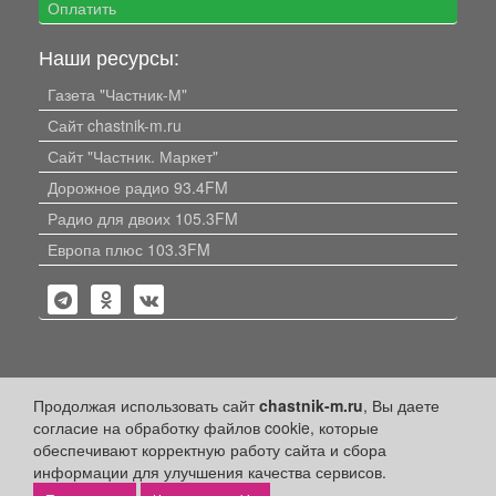
Оплатить
Наши ресурсы:
Газета "Частник-М"
Сайт chastnik-m.ru
Сайт "Частник. Маркет"
Дорожное радио 93.4FM
Радио для двоих 105.3FM
Европа плюс 103.3FM
Политика конфиденциальности
Продолжая использовать сайт
chastnik-m.ru
, Вы даете
согласие на обработку файлов cookie, которые
Публикации с пометкой «Реклама», «На правах рекламы»,
обеспечивают корректную работу сайта и сбора
«Партнёрский проект» оплачены рекламодателем.
Редакция сайта не несет ответственности за достоверность
информации для улучшения качества сервисов.
информации, содержащейся в рекламных материалах и