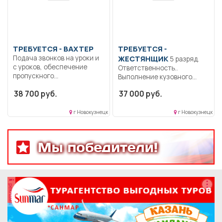
ТРЕБУЕТСЯ - ВАХТЕР
ТРЕБУЕТСЯ -
Подача звонков на уроки и
ЖЕСТЯНЩИК
5 разряд.
с уроков, обеспечение
Ответственность..
пропускного...
Выполнение кузовного
ремонта автотранспорта,
38 700 руб.
37 000 руб.
контроль выполненных
работы.....
г Новокузнецк
г Новокузнецк
Мы победители!
реклама