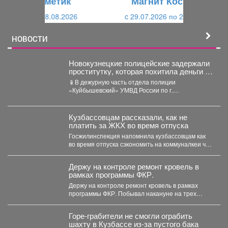
Магнит Косметик
и
й
c 29.07.2026 по 25.08.2026
й
НОВОСТИ
Новокузнецкие полицейские задержали
проститутку, которая похитила деньги у
клиента
📱В дежурную часть отдела полиции
«Куйбышевский» УМВД России по г.
Новокузнецку обратился 34-летний местный
житель....
Кузбассовцам рассказали, как не
платить за ЖКХ во время отпуска
Госжилинспекция напомнила кузбассовцам как
во время отпуска сэкономить на коммуналкеи что
для этого нужно. ...
Держу на контроле ремонт кровель в
рамках программы ФКР.
Держу на контроле ремонт кровель в рамках
программы ФКР. Побывал накануне на трех
адресах: ...
Горе-грабители не смогли ограбить
шахту в Кузбассе из-за пустого бака