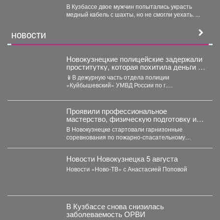
В Кузбассе двое мужчин попытались украсть
медный кабель с шахты, но не смогли уехать. ...
НОВОСТИ
Новокузнецкие полицейские задержали
проститутку, которая похитила деньги у
клиента
📱В дежурную часть отдела полиции
«Куйбышевский» УМВД России по г.
Новокузнецку обратился 34-летний местный
житель....
Проявили профессиональное
мастерство, физическую подготовку и
командный дух.
В Новокузнецке стартовали гарнизонные
соревнования по пожарно-спасательному
спорту. Они продлятся в течение двух дней, а...
Новости Новокузнецка 5 августа
Новости «Ново-ТВ» с Анастасией Поповой
В Кузбассе снова снизилась
заболеваемость ОРВИ