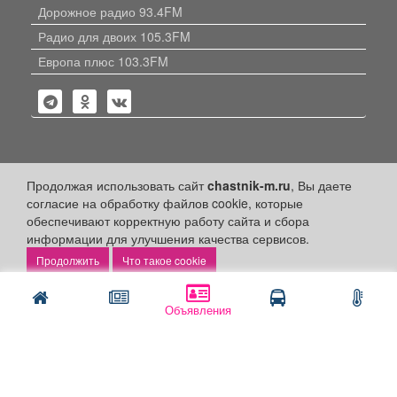
Дорожное радио 93.4FM
Радио для двоих 105.3FM
Европа плюс 103.3FM
Политика конфиденциальности
Продолжая использовать сайт
chastnik-m.ru
, Вы даете
согласие на обработку файлов cookie, которые
Публикации с пометкой «Реклама», «На правах рекламы»,
обеспечивают корректную работу сайта и сбора
«Партнёрский проект» оплачены рекламодателем.
информации для улучшения качества сервисов.
Редакция сайта не несет ответственности за достоверность
информации, содержащейся в рекламных материалах и
Что такое cookie
объявлениях.
+16
© 2006-2026
ООО "Частник-М"
Объявления