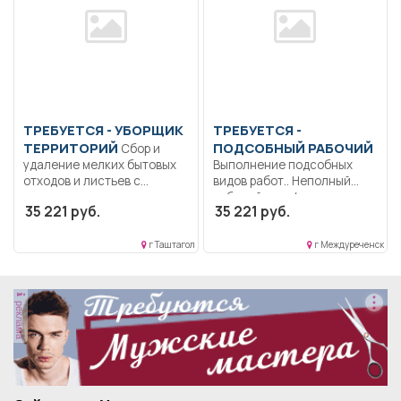
ТРЕБУЕТСЯ - УБОРЩИК
ТРЕБУЕТСЯ -
ТЕРРИТОРИЙ
ПОДСОБНЫЙ РАБОЧИЙ
Сбор и
удаление мелких бытовых
Выполнение подсобных
отходов и листьев с...
видов работ.. Неполный
рабочий день/неполная
35 221 руб.
35 221 руб.
рабочая неделя..
г Таштагол
г Междуреченск
реклама