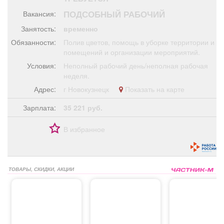
Афиша
Обучение
Проекты
ПОДСОБНЫЙ РАБОЧИЙ
Вакансия:
Занятость:
временно
Обязанности:
Полив цветов, помощь в уборке территории и
помещений и организации мероприятий.
Товары
Поздравления
Погода
Условия:
Неполный рабочий день/неполная рабочая
неделя.
Адрес:
г Новокузнецк
Показать на карте
Зарплата:
35 221 руб.
ТВ программа
Я - пенсионер
В избранное
ТОВАРЫ, СКИДКИ, АКЦИИ