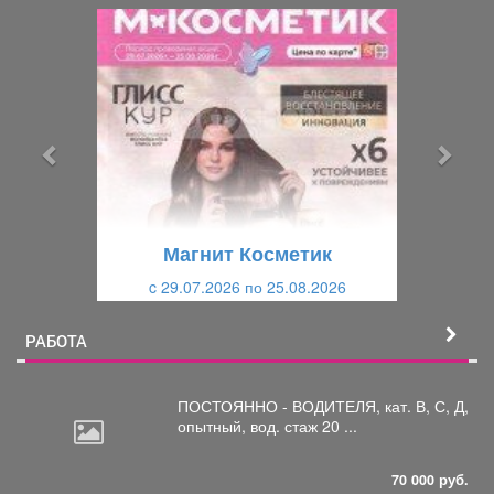
П
С
р
л
е
е
д
д
ы
у
д
ю
у
щ
щ
и
Магнит Косметик
и
й
c 29.07.2026 по 25.08.2026
й
РАБОТА
ПОСТОЯННО - ВОДИТЕЛЯ, кат.
В, С, Д,
опытный, вод. стаж 20 ...
70 000 руб.