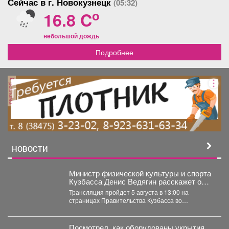
Сейчас в г. Новокузнецк
(05:32)
o
16.8 C
небольшой дождь
Подробнее
реклама
НОВОСТИ
Министр физической культуры и спорта
Кузбасса Денис Ведягин расскажет о
развитии спорта в регионе в прямом
Трансляция пройдет 5 августа в 13:00 на
эфире ЦУР.
страницах Правительства Кузбасса во
«ВКонтакте» и «Одноклассниках». ...
Посмотрел, как оборудованы укрытия