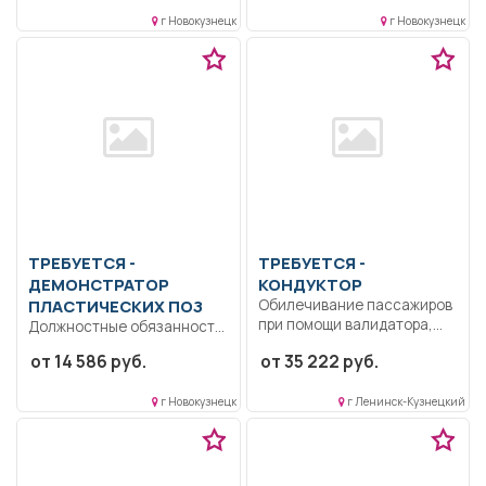
г Новокузнецк
г Новокузнецк
ТРЕБУЕТСЯ -
ТРЕБУЕТСЯ -
ДЕМОНСТРАТОР
КОНДУКТОР
ПЛАСТИЧЕСКИХ ПОЗ
Обилечивание пассажиров
при помощи валидатора,
Должностные обязанности
прием денег за проезд...
демонстратора
от 14 586 руб.
от 35 222 руб.
пластических поз
Демонстратор
г Новокузнецк
г Ленинск-Кузнецкий
пластических поз
выполняет...