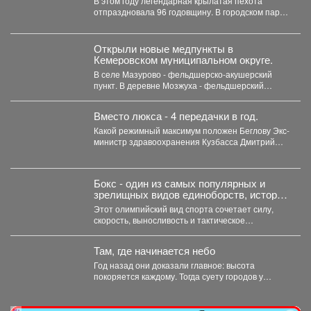
В этом году легендарная крылатая пехота
отпраздновала 96 годовщину. В городском парке
состоялся праздник для...
Открыли новые медпункты в
Кемеровском муниципальном округе.
В селе Мазурово - фельдшерско-акушерский
пункт. В деревне Мозжуха - фельдшерский
здравпункт. В модульных...
Вместо люкса - 4 передачки в год.
Какой режимный максимум положен Беглову Экс-
министр здравоохранения Кузбасса Дмитрий
Беглов отправился в колонию строгого...
Бокс - один из самых популярных и
зрелищных видов единоборств, история
которого насчитывает не одно столетие.
Этот олимпийский вид спорта сочетает силу,
скорость, выносливость и тактическое
мастерство, а успех на ринге...
Там, где начинается небо
Год назад они доказали главное: высота
покоряется каждому. Тогда суету городов у
подножия Югуса оставили...