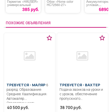
Герметик «HAUSER»
Обои «Home color
Аккумуляторная
универсальный
HC72560-27»
угловая
шлифовальная
385 руб.
6890 р
машина «MTX A
BL-20-125»
ПОХОЖИЕ ОБЪЯВЛЕНИЯ
ТРЕБУЕТСЯ - МАЛЯР
ТРЕБУЕТСЯ - ВАХТЕР
6
разряд. Образование:
Подача звонков на уроки и
Среднее. Квалификация:
с уроков, обеспечение
Автомаляр.
пропускного...
Ответственность..
40 500 руб.
38 700 руб.
Выполнение работы по
подготовке поверхности...