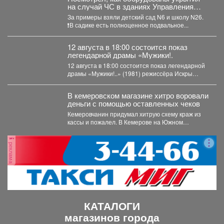
на случай ЧС в зданиях Управления
образованием с различной
За примеры взяли детский сад N6 и школу N26.
конструкцией: имеющих подвалы и
❗️В садике есть полноценное подвальное...
предусматривающие только
техподполье.
12 августа в 18:00 состоится показ
легендарной драмы «Мужики!.
12 августа в 18:00 состоится показ легендарной
драмы «Мужики!..» (1981) режиссёра Искры
Бабич. Фильм,...
В кемеровском магазине хитро воровали
деньги с помощью оставленных чеков
Кемеровчанин придумал хитрую схему краж из
кассы и пожалел. В Кемерове на Южном
вскрыли...
реклама
КАТАЛОГИ
магазинов города