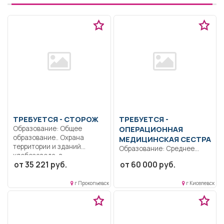
ТРЕБУЕТСЯ - СТОРОЖ
ТРЕБУЕТСЯ -
Образование: Общее
ОПЕРАЦИОННАЯ
образование.. Охрана
МЕДИЦИНСКАЯ СЕСТРА
территории и зданий
Образование: Среднее
хлебозавода, в...
профессиональное
от 35 221 руб.
от 60 000 руб.
образование..
Операционная
г Прокопьевск
г Киселевск
медицинская сестра
обязана обеспечить...