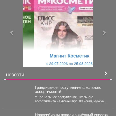
П
С
р
л
е
е
д
д
ы
у
д
ю
у
щ
щ
и
Магнит Косметик
и
й
c 29.07.2026 по 25.08.2026
й
НОВОСТИ
Грандиозное поступление школьного
ассортимента!
У нас большое поступление школьного
ассортимента на любой вкус! Женская, мужская и
детская одежда...
Новосибирцы попали в «чёрный список»