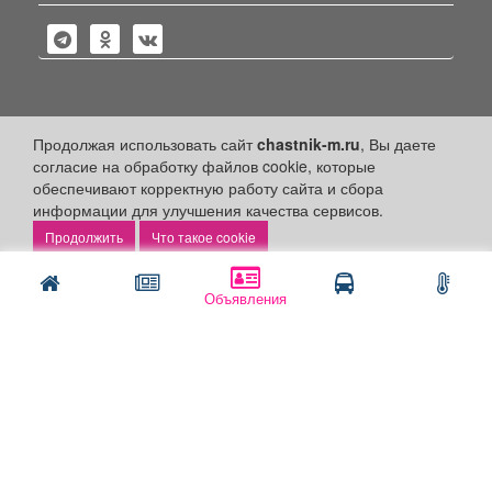
Политика конфиденциальности
Продолжая использовать сайт
chastnik-m.ru
, Вы даете
согласие на обработку файлов cookie, которые
Публикации с пометкой «Реклама», «На правах рекламы»,
обеспечивают корректную работу сайта и сбора
«Партнёрский проект» оплачены рекламодателем.
Редакция сайта не несет ответственности за достоверность
информации для улучшения качества сервисов.
информации, содержащейся в рекламных материалах и
Что такое cookie
объявлениях.
+16
© 2006-2026
ООО "Частник-М"
Объявления