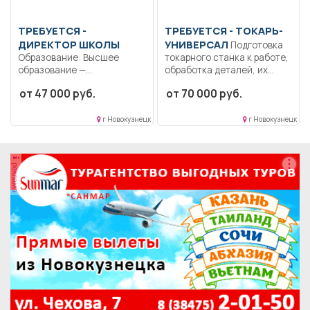
ТРЕБУЕТСЯ -
ТРЕБУЕТСЯ - ТОКАРЬ-
ДИРЕКТОР ШКОЛЫ
УНИВЕРСАЛ
Подготовка
Образование: Высшее
токарного станка к работе,
образование —
обработка деталей, их
специалитет,
расточка...
от 47 000 руб.
от 70 000 руб.
магистратура..
Обеспечение надлежащего
технического...
г Новокузнецк
г Новокузнецк
реклама