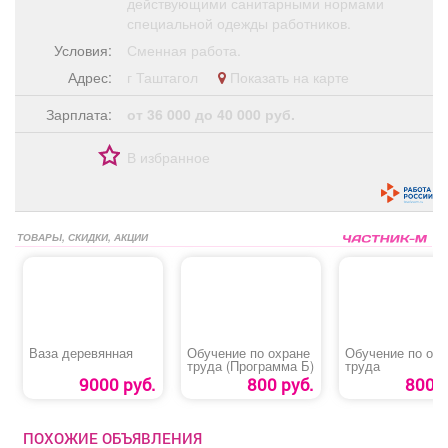
действующими санитарными нормами
специальной одежды работников.
Условия:
Сменная работа.
Адрес:
г Таштагол
Показать на карте
Зарплата:
от 36 000 до 40 000 руб.
В избранное
ТОВАРЫ, СКИДКИ, АКЦИИ
Ваза деревянная
Обучение по охране
Обучение по охр
труда (Программа Б)
труда
9000 руб.
800 руб.
800 р
ПОХОЖИЕ ОБЪЯВЛЕНИЯ