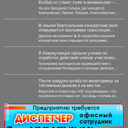
Кузбассе станет хуже и аномальнее –
причина
На юге Западной Сибири, где находятся
Кемеровская, Омская, Томская, Новосибирская
области Алтайский край и Республика...
В нашем Виртуальном концертном зале
открывается программа трансляция
концерта-караоке «Споём любимое и
Дорогие мысковчане! 🎤 В нашем Виртуальном
родное»!
концертном зале открывается программа
трансляция концерта-караоке «Споём
любимое...
В Новокузнецке прошли учения по
отработке действий членов участковой
избирательной комиссии в нештатных
Тренировка проходила во взаимодействии с
ситуациях на предстоящих выборах.
сотрудниками Росгвардии и полиции, включая
специалистов кинологической службы.
После каждого штаба по мониторингу за
топливным рынком я на местах
проверяю, соответствует ли озвученная
Водители и операторы АЗС подтверждают, что
информация действительности.
перебоев в поставках нет, все виды топлива есть
в...
реклама