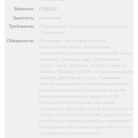
Афиша
Обучение
Проекты
ПОВАР
Вакансия:
Занятость:
постоянно
Требования:
Образование: Среднее профессиональное
образование.
Товары
Поздравления
Погода
Обязанности:
Производит приготовление блюд.
Осуществляет мойку, бланшировку,
смешивание продуктов и компонентов, жарку,
запекание, варку на пару, изготовление
соусов, супов, бульонов, холодных закусок,
салатов. Проводит работы по распределению
ТВ программа
Я - пенсионер
лечебно диетических столов. Принимает
участие в разработке и планировании меню.
Изучает требования в отношении качества
приготовленных блюд и продуктов СЭС.
Осуществляет инструктаж персонала
учреждения. Проводит надзор за работами по
уборке, санитарной обработке, дезинфекции
служебных и производственных помещений.
Контролирует выполнение задач по стирке и
поддержанию в соответствии с