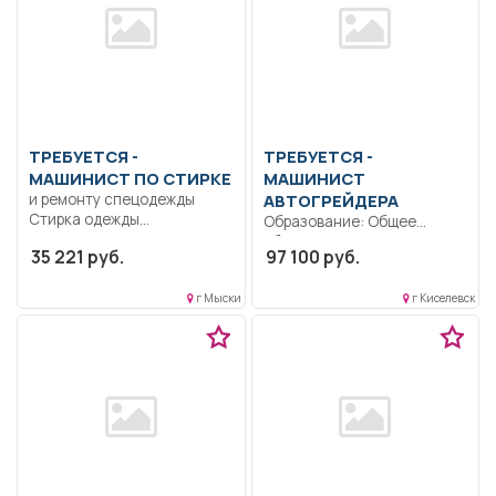
ТРЕБУЕТСЯ -
ТРЕБУЕТСЯ -
МАШИНИСТ ПО СТИРКЕ
МАШИНИСТ
и ремонту спецодежды
АВТОГРЕЙДЕРА
Стирка одежды
Образование: Общее
воспитанников,
образование.. Выполнение
35 221 руб.
97 100 руб.
спецодежды, полотенец,
механизированных работ с
штор в...
применением
г Мыски
г Киселевск
автогрейдера...