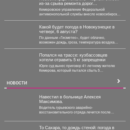
из‑за срыва ремонта дорог
Прокопьевска
Кемеровское управление Федеральной
антимонопольной службы внесло новосибирскую
компанию ООО «Сибдорстрой» в реестр
недобросовестных поставщиков. Речь...
Какой будет погода в Новокузнецке в
четверг, 6 августа?
По данным «Гисметео», будет облачно,
возможен дождь, гроза, температура воздуха
ночью...
Попался на трассе: кузбассовцев
хотели отравить 5 кг запрещенки
Юрге суд вынес приговор 41-летнему жителю
Кемерова, который пытался сбыть 5
килограммов синтетических наркотиков. ...
НОВОСТИ
Навестил в больнице Алексея
Максимова.
Водитель гурьевского аварийно-
восстановительного отряда лечится после
тяжелого ранения. Во время командировки в
Горловку он...
То Сахара, то дождь стеной: погода в