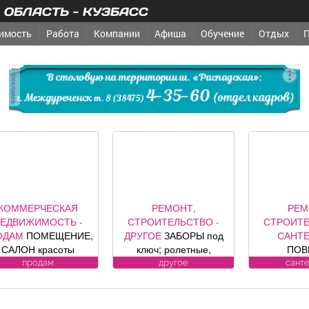
ОБЛАСТЬ - КУЗБАСС
имость
Работа
Компании
Афиша
Обучение
Отдых
реклама
КОММЕРЧЕСКАЯ
РЕМОНТ,
РЕМ
ЕДВИЖИМОСТЬ -
СТРОИТЕЛЬСТВО -
СТРОИТЕ
ОДАМ
ПОМЕЩЕНИЕ,
ДРУГОЕ
ЗАБОРЫ под
САНТ
САЛОН красоты
ключ; ролетные,
ПОВ
зис», площадь 88, 8
секционные ворота (от
ВОДОСЧЕ
продам
другое
сант
в. м, по адресу ул.
официального
дому. У
дина, 1, хороший
представителя
замена, р
емонт, полностью с
компании DoorHan);
ул. Луки