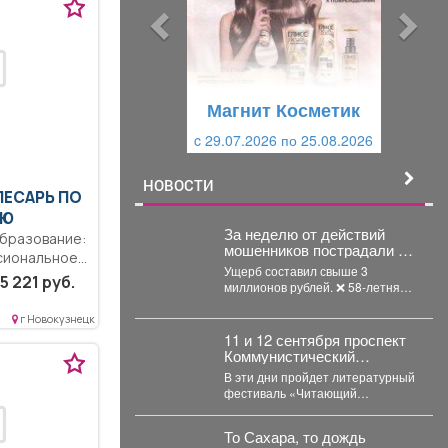
ы
у
д
ю
у
щ
щ
и
Магнит Косметик
и
й
c 29.07.2026 по 25.08.2026
й
НОВОСТИ
ЛЕСАРЬ ПО
ИЮ
За неделю от действий
бразование:
мошенников пострадали 5
сиональное
горожан в возрасте от 24 до
Ущерб составил свыше 3
уществляет
58 лет.
5 221 руб.
миллионов рублей. ❌ 58-летняя
молочного
междуреченка лишилась более
1,6 млн рублей,...
г Новокузнецк
11 и 12 сентября проспект
Коммунистический
превратится в огромную
В эти дни пройдет литературный
литературную сцену под
фестиваль «Читающий
открытым небом.
Междуреченск»!
То Сахара, то дождь