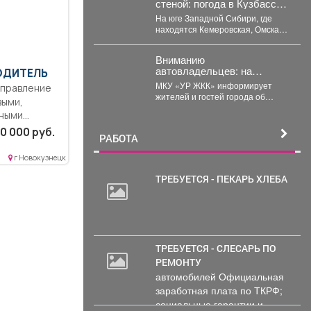
стеной: погода в Кузбассе
станет хуже и аномальнее
На юге Западной Сибири, где
– причина
находятся Кемеровская, Омская,
Томская, Новосибирская области
Алтайский край и Республика...
Вниманию
автовладельцев: на
ВОДИТЕЛЬ
внутриквартальных
МКУ «УР ЖКК» информирует
территориях
жителей и гостей города об
выми,
Междуреченского
изменении схемы организации
муниципального округа
ными
дорожного движения на...
вводятся ограничения
аправка
0 000 руб.
стоянки.
РАБОТА
вом,
г Новокузнецк
ТРЕБУЕТСЯ - ПЕКАРЬ ХЛЕБА
ТРЕБУЕТСЯ - СЛЕСАРЬ ПО
РЕМОНТУ
автомобилей Официальная
заработная плата по ТКРФ;
социальные гарантии и