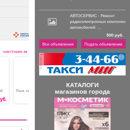
АВТОСЕРВИС - Ремонт
радиоэлектронных
компоненто
автомобилей: ...
500 руб.
Все объявления
Подать объявление
реклама
КАТАЛОГИ
магазинов города
ый
Язык свиной
Букет «Алтай»
Корзина 
Цветов»
40
уб.
481
руб
4150 руб.
П
С
р
л
е
е
д
д