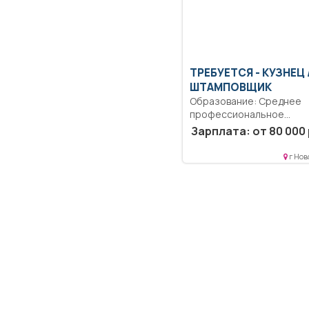
ТРЕБУЕТСЯ - КУЗНЕЦ 
ШТАМПОВЩИК
Образование: Среднее
профессиональное
образование.. Изготовл
Зарплата: от 80 000 
металлических изделий
методом ковки...
г Нов