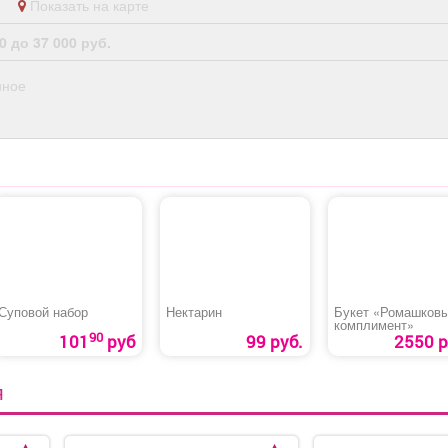
ан
Показать на карте
0 до 37 000 руб.
нное
Суповой набор
Нектарин
Букет «Ромашков
комплимент»
90
101
руб
99 руб.
2550 р
Я