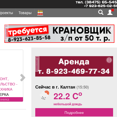
тел. (38475) 65-545
+7 923-625-02-51
Проекты
Товары
реклама
реклама
ОНТ,
ЛЬСТВО -
Сейчас в г. Калтан
(15:50)
ЕХНИКА
o
22.2 C
ЕРКА
ТЧИКОВ на
ехника
небольшой дождь
становка,
егистрация.
Подробнее
янова, 5.