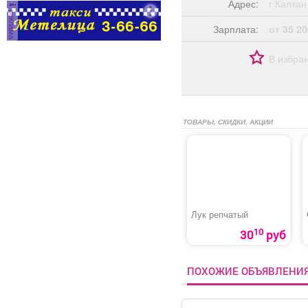
Адрес:
г Калт
администраторов.
реклама
Условия: График:
Зарплата:
от 35 20
Сменный Занятость:
Постоянная Способ
В избра
оформления: Трудовой
договор Количество
рабочих часов в день: 8
Частота выплат:
Дважды в месяц Сфера
ТОВАРЫ, СКИДКИ, АКЦИИ
деятельности
компании: Гостиничный
бизнес и туризм Смены:
2/2 Рабочее место:
Гостиница
Лук репчатый
10
30
руб
ПОХОЖИЕ ОБЪЯВЛЕНИ