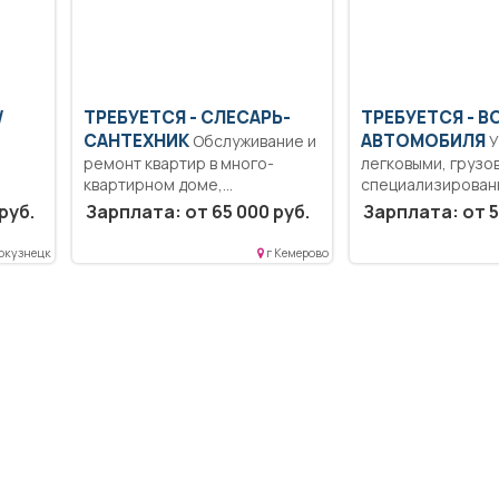
/
ТРЕБУЕТСЯ - СЛЕСАРЬ-
ТРЕБУЕТСЯ - 
САНТЕХНИК
АВТОМОБИЛЯ
Обслуживание и
Управление
ремонт квартир в много-
легковыми, грузо
квартирном доме,
специализирован
ение
обеспечение исправного...
автомобилями; з
руб.
Зарплата: от 65 000 руб.
Зарплата: от 5
транспорта топли
смазочными...
окузнецк
г Кемерово