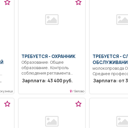
ТРЕБУЕТСЯ - ОХРАННИК
ТРЕБУЕТСЯ - С
ИЙ
Образование: Общее
ОБСЛУЖИВАН
образование.. Контроль
молокопровода О
соблюдения регламента
Среднее профес
контрольно-пропускного и
..
образование.. Ос
.
Зарплата: 43 400 руб.
Зарплата: от 3
внутриобъектового...
текущий ремонт 
оборудования....
окузнецк
г Белово