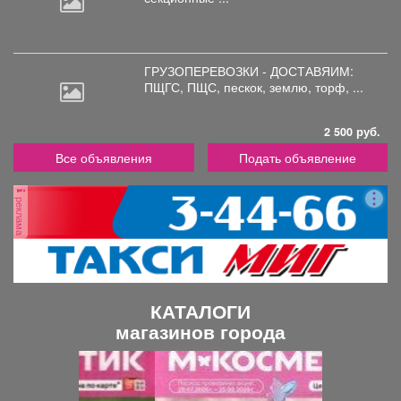
ГРУЗОПЕРЕВОЗКИ - ДОСТАВЯИМ:
ПЩГС,
ПЩС, пескок, землю, торф, ...
2 500 руб.
Все объявления
Подать объявление
реклама
КАТАЛОГИ
магазинов города
П
С
р
л