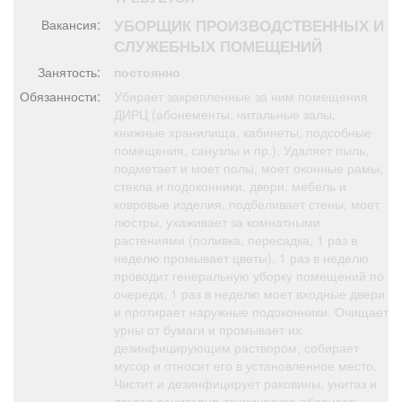
Афиша
Обучение
Проекты
УБОРЩИК ПРОИЗВОДСТВЕННЫХ И
Вакансия:
СЛУЖЕБНЫХ ПОМЕЩЕНИЙ
Занятость:
постоянно
Обязанности:
Убирает закрепленные за ним помещения
Товары
Поздравления
Погода
ДИРЦ (абонементы, читальные залы,
книжные хранилища, кабинеты, подсобные
помещения, санузлы и пр.). Удаляет пыль,
подметает и моет полы, моет оконные рамы,
стекла и подоконники, двери, мебель и
ковровые изделия, подбеливает стены, моет
ТВ программа
Я - пенсионер
люстры, ухаживает за комнатными
растениями (поливка, пересадка, 1 раз в
неделю промывает цветы), 1 раз в неделю
проводит генеральную уборку помещений по
очереди, 1 раз в неделю моет входные двери
и протирает наружные подоконники. Очищает
урны от бумаги и промывает их
дезинфицирующим раствором, собирает
мусор и относит его в установленное место.
Чистит и дезинфицирует раковины, унитаз и
другое санитарно-техническое оборудов