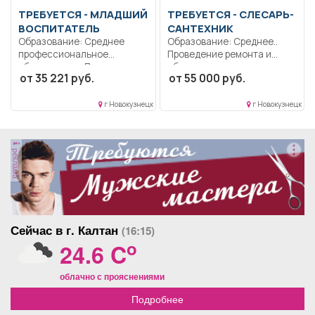
ТРЕБУЕТСЯ - МЛАДШИЙ
ТРЕБУЕТСЯ - СЛЕСАРЬ-
ВОСПИТАТЕЛЬ
САНТЕХНИК
Образование: Среднее
Образование: Среднее..
профессиональное
Проведение ремонта и
образование.. Поддержание
обслуживания санитарно-
от 35 221 руб.
от 55 000 руб.
чистоты и порядка в...
технических систем
предприятия....
г Новокузнецк
г Новокузнецк
реклама
Сейчас в г. Калтан
(16:15)
o
24.6 C
облачно с прояснениями
Подробнее