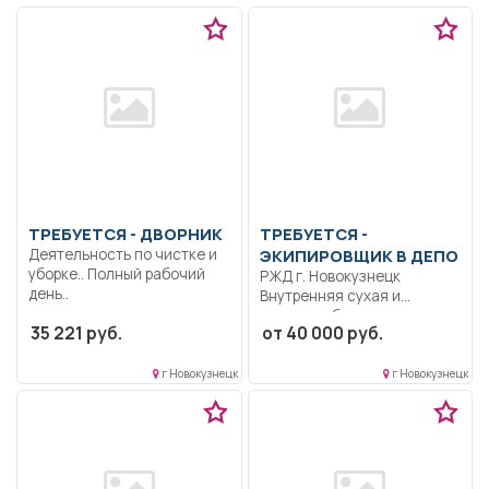
ТРЕБУЕТСЯ - ДВОРНИК
ТРЕБУЕТСЯ -
Деятельность по чистке и
ЭКИПИРОВЩИК В ДЕПО
уборке.. Полный рабочий
РЖД г. Новокузнецк
день..
Bнутренняя сухая и
влажная уборка
35 221 руб.
от 40 000 руб.
пассажирских вагонов...
г Новокузнецк
г Новокузнецк