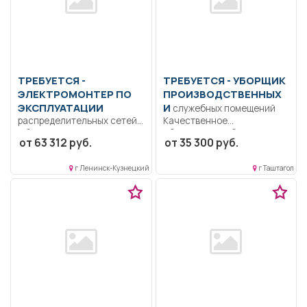
ТРЕБУЕТСЯ -
ТРЕБУЕТСЯ - УБОРЩИК
ЭЛЕКТРОМОНТЕР ПО
ПРОИЗВОДСТВЕННЫХ
ЭКСПЛУАТАЦИИ
И
служебных помещений
распределительных сетей
Качественное
Образование: Среднее
обслуживание бытовых и
от 63 312 руб.
от 35 300 руб.
профессиональное..
производственных
Выполнять должностные
помещений, душевых;
г Ленинск-Кузнецкий
г Таштагол
обязанности согласно
Содержание...
должностной...