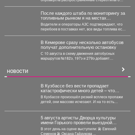
грудном вскармливании. По словам
заведующей...
После каждого штаба по мониторингу за
топливным рынком я на местах
проверяю, соответствует ли озвученная
Водители и операторы АЗС подтверждают, что
информация действительности.
перебоев в поставках нет, все виды топлива есть
в...
В Кемерове сразу несколько автобусов
получат дополнительную остановку
С 10 августа в схему движения автобусных
маршрутов №182э, 197э и 279э добавят
остановку "деревня...
НОВОСТИ
В Кузбассе без вести пропадает
катастрофически много детей – что
происходит
В Кузбассе произошёл резкий всплеск пропажи
детей, они массово исчезают. И на то есть
причина....
5 августа артисты Дворца культуры
имени Горького провели выездной
концерт в реабилитационном центре
В этот день на сцене выступили: 🎤 Евгений
«Топаз».
Семенов 🎤 Оксана Гайдукова ...