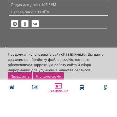
Радио для двоих 105.3FM
Европа плюс 103.3FM
Политика конфиденциальности
Продолжая использовать сайт
chastnik-m.ru
, Вы даете
Публикации с пометкой «Реклама», «На правах рекламы»,
согласие на обработку файлов cookie, которые
«Партнёрский проект» оплачены рекламодателем.
Редакция сайта не несет ответственности за достоверность
обеспечивают корректную работу сайта и сбора
информации, содержащейся в рекламных материалах и
информации для улучшения качества сервисов.
объявлениях.
Что такое cookie
+16
© 2006-2026
ООО "Частник-М"
Объявления