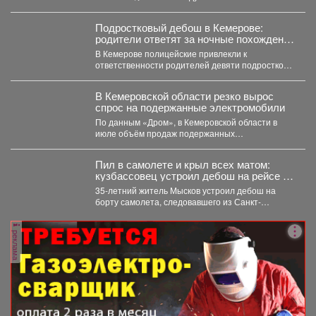
Подростковый дебош в Кемерове:
родители ответят за ночные похождения
детей
В Кемерове полицейские привлекли к
ответственности родителей девяти подростков.
В Кемерове полицейские выявили в...
В Кемеровской области резко вырос
спрос на подержанные электромобили
По данным «Дром», в Кемеровской области в
июле объём продаж подержанных
электромобилей увеличился на 233...
Пил в самолете и крыл всех матом:
кузбассовец устроил дебош на рейсе из
Петербурга
35-летний житель Мысков устроил дебош на
борту самолета, следовавшего из Санкт-
Петербурга в Новокузнецк. Мужчина пил...
реклама