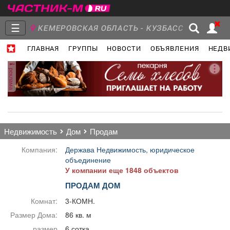
☰
КЕМЕРОВСКАЯ ОБЛАСТЬ - КУЗБАСС
ГЛАВНАЯ
ГРУППЫ
НОВОСТИ
ОБЪЯВЛЕНИЯ
НЕДВ
Главная
Группы
Новости
реклама
Объявления
Недвижимость
Услуги
недвижимость
дом
продам
Компания:
Держава Недвижимость, юридическое
объединение
У компании еще 1848 объектов
Работа
Транспорт
Компании
ПРОДАМ ДОМ
Комнат:
3-КОМН.
Размер Дома:
86 кв. м
размер
6 сотка