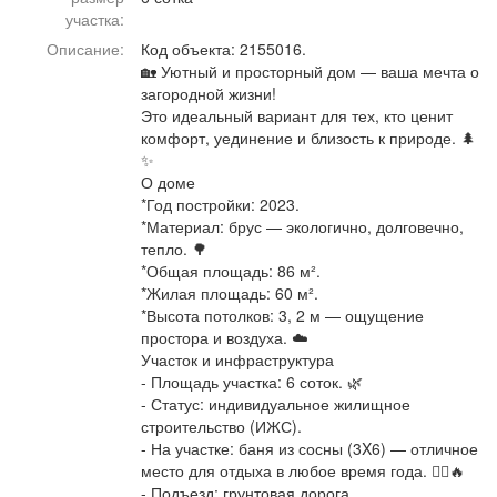
Афиша
Обучение
Проекты
участка:
Описание:
Код объекта: 2155016.
🏡 Уютный и просторный дом — ваша мечта о
загородной жизни!
Это идеальный вариант для тех, кто ценит
комфорт, уединение и близость к природе. 🌲
Товары
Поздравления
Погода
✨
О доме
*Год постройки: 2023.
*Материал: брус — экологично, долговечно,
тепло. 🌳
ТВ программа
Я - пенсионер
*Общая площадь: 86 м².
*Жилая площадь: 60 м².
*Высота потолков: 3, 2 м — ощущение
простора и воздуха. ☁️
Участок и инфраструктура
- Площадь участка: 6 соток. 🌿
- Статус: индивидуальное жилищное
строительство (ИЖС).
- На участке: баня из сосны (3X6) — отличное
место для отдыха в любое время года. 🧖‍♂️🔥
- Подъезд: грунтовая дорога.