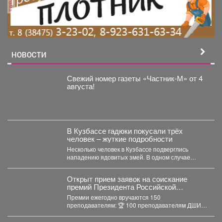
реклама
НОВОСТИ
Свежий номер газеты «Частник‑М» от 4
августа!
В Кузбассе гадюки покусали трёх
человек – жуткие подробности
Несколько человек в Кузбассе подверглись
нападению ядовитых змей. В одном случае
пострадавшего спасли инспекторы ГАИ....
Открыт прием заявок на соискание
премий Президента Российской
Федерации для преподавателей в
Премии ежегодно вручаются 150
области музыкального искусства в 2026
преподавателям: 🏆 100 преподавателям ДШИ
году.
(по 500 тыс. руб.), ...