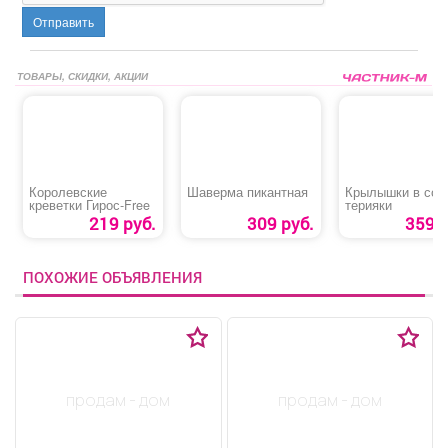
Отправить
ТОВАРЫ, СКИДКИ, АКЦИИ
Королевские
Шаверма пикантная
Крылышки в соу
креветки Гирос‑Free
терияки
219 руб.
309 руб.
359 р
ПОХОЖИЕ ОБЪЯВЛЕНИЯ
продам - дом
продам - дом