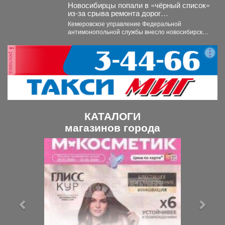
Новосибирцы попали в «чёрный список»
из‑за срыва ремонта дорог
Прокопьевска
Кемеровское управление Федеральной
антимонопольной службы внесло новосибирскую
компанию ООО «Сибдорстрой» в реестр
недобросовестных поставщиков. Речь...
реклама
КАТАЛОГИ
магазинов города
П
С
р
л
е
е
д
д
ы
у
д
ю