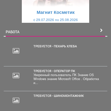
у
щ
щ
и
Магнит Косметик
и
й
c 29.07.2026 по 25.08.2026
й
РАБОТА
ТРЕБУЕТСЯ - ПЕКАРЬ ХЛЕБА
ТРЕБУЕТСЯ - ОПЕРАТОР ПК
Уверенный пользователь ПК Знание OS
Windows знание Microsoft Office . Обработка
и...
ТРЕБУЕТСЯ - ШИНОМОНТАЖНИК