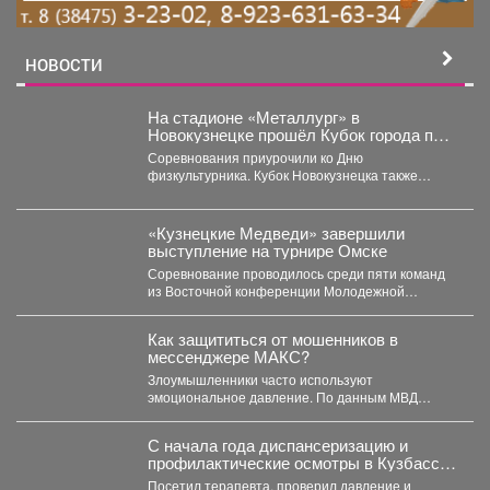
НОВОСТИ
На стадионе «Металлург» в
Новокузнецке прошёл Кубок города по
лёгкой атлетике.
Соревнования приурочили ко Дню
физкультурника. Кубок Новокузнецка также
прошел в рамках Всероссийского проекта
«Шахтерское братство....
«Кузнецкие Медведи» завершили
выступление на турнире Омске
Соревнование проводилось среди пяти команд
из Восточной конференции Молодежной
хоккейной лиги. Заключительный матч
новокузнечане провели...
Как защититься от мошенников в
мессенджере МАКС?
Злоумышленники часто используют
эмоциональное давление. По данным МВД
России, самые частые сценарии обмана
включают угрозы...
С начала года диспансеризацию и
профилактические осмотры в Кузбассе
прошли около 1,2 млн человек, в том
Посетил терапевта, проверил давление и