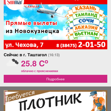
Сейчас в г. Таштагол
(16:13)
o
25.8 C
облачно с прояснениями
Подробнее
реклама