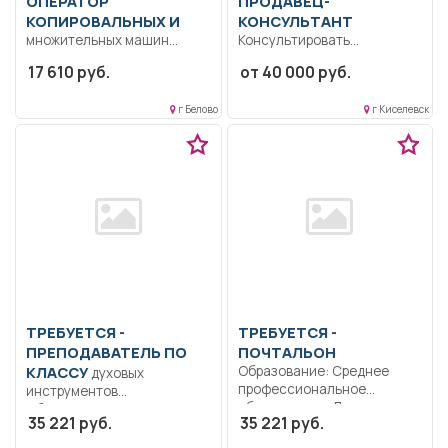
ОПЕРАТОР
ПРОДАВЕЦ-
КОПИРОВАЛЬНЫХ И
КОНСУЛЬТАНТ
множительных машин
Консультировать
Копирование оригиналов в
покупателей по товарам и
17 610 руб.
от 40 000 руб.
чёрно-белом или цветном
акциям компании.
варианте, увеличение...
Обслуживать клиентов...
г Белово
г Киселевск
ТРЕБУЕТСЯ -
ТРЕБУЕТСЯ -
ПРЕПОДАВАТЕЛЬ ПО
ПОЧТАЛЬОН
КЛАССУ
Образование: Среднее
духовых
профессиональное
инструментов
образование.. Доставлять и
Образование: Среднее
35 221 руб.
35 221 руб.
вручать адресатам
профессиональное
почтовые...
образование.. Набирает