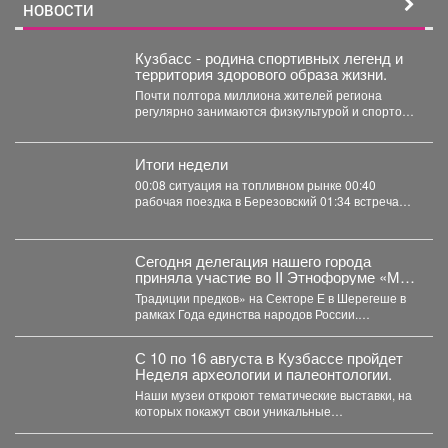
НОВОСТИ
Кузбасс - родина спортивных легенд и
территория здорового образа жизни.
Почти полтора миллиона жителей региона
регулярно занимаются физкультурой и спортом.
Грани кузбасского спорта -...
Итоги недели
00:08 ситуация на топливном рынке 00:40
рабочая поездка в Березовский 01:34 встреча
со...
Сегодня делегация нашего города
приняла участие во II Этнофоруме «Мир
коренных народов.
Традиции предков» на Секторе Е в Шерегеше в
рамках Года единства народов России.
Специалисты...
С 10 по 16 августа в Кузбассе пройдет
Неделя археологии и палеонтологии.
Наши музеи откроют тематические выставки, на
которых покажут свои уникальные
археологические коллекции. Также пройдут
выездные...