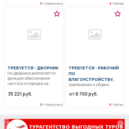
г Новокузнецк
г Белово
учащихся с учётом...
ТРЕБУЕТСЯ - ДВОРНИК
ТРЕБУЕТСЯ - РАБОЧИЙ
На дворника возлагается
ПО
функция обеспечения
БЛАГОУСТРОЙСТВУ,
чистоты и порядка на...
озеленению и уборке
территории Уборка
35 221 руб.
от 8 700 руб.
территории, озеленение
клумб.. Неполный рабочий...
г Новокузнецк
г Калтан
реклама