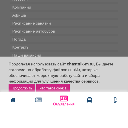
Компании
Афиша
Расписание занятий
Расписание автобусов
Погода
Контакты
Наши вакансии
Продолжая использовать сайт
chastnik-m.ru
, Вы даете
Быстрые ссылки:
согласие на обработку файлов cookie, которые
обеспечивают корректную работу сайта и сбора
Установить приложение
информации для улучшения качества сервисов.
Что такое cookie
Личный кабинет
Подать объявление
Объявления
Подать объявление в газету
Поздравить
Скачать газету "Частник-М"