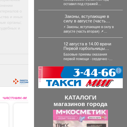
Кузбасса обвиняют в
оставил под стражей
лонении
терроризме
несовершеннолетнего,
атериалов о
обвиняемого в участии в
️ Законы, вступающие в
ьства и иных
международной
силу в августе (часть
ные органы;
террористической организации.
вторая)
...
⚡️ Законы, вступающие в силу в
судебных и
августе (часть вторая) 📌
Неотвратимость наказания для...
12 августа в 14.00 врачи
Первой горбольницы
проведут для населения в
Базовые приемы оказания
ТЦ "СитиМолл" мастер -
первой помощи - сердечно -
класс по оказанию первой
лёгочную реанимацию,
помощи
наложение жгута при
реклама
кровотечениях, алгоритм...
КАТАЛОГИ
магазинов города
П
С
р
л