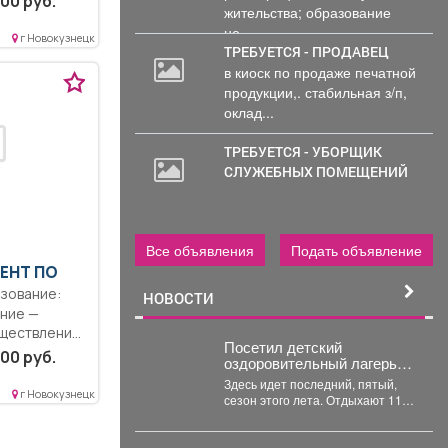
00 руб.
жительства; образование
язанности
не...
ской
г Новокузнецк
ТРЕБУЕТСЯ - ПРОДАВЕЦ
в киоск по продаже печатной
продукции,. стабильная з/п,
оклад...
ТРЕБУЕТСЯ - УБОРЩИК
СЛУЖЕБНЫХ ПОМЕЩЕНИЙ
Все объявления
Подать объявление
ГЕНТ ПО
НОВОСТИ
ние —
уществление
Посетил детский
абочий...
00 руб.
оздоровительный лагерь
«Звездочка».
Здесь идет последний, пятый,
г Новокузнецк
сезон этого лета. Отдыхают 115
ребятишек. Детвора использует
каждый день...