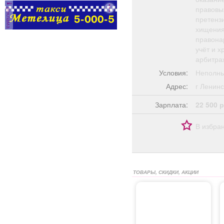
правовых
реклама
претенз
хищениях
правона
учёт и 
арбитра
Условия:
Неполны
Адрес:
г Ленин
Зарплата:
22 500 р
В избра
ТОВАРЫ, СКИДКИ, АКЦИИ