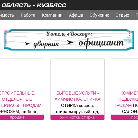
ОБЛАСТЬ - КУЗБАСС
имость
Работа
Компании
Афиша
Обучение
Отдых
реклама
СТРОИТЕЛЬНЫЕ,
БЫТОВЫЕ УСЛУГИ -
КОММЕ
ОТДЕЛОЧНЫЕ
ХИМЧИСТКА, СТИРКА
НЕДВИЖ
ТЕРИАЛЫ - ПРОДАМ
СТИРКА ковров,
ПРОДАМ
П
ЕРНОЗЕМ, щебень,
стираем круглый год,
САЛОН 
есок, уголь, торф,
заберем и привезем
«Оазис», п
продам
химчистка, стирка
пр
вий, шлак, отсыпка и
бесплатно.
кв. м, по
другие под заказ,
Пенсионерам скидка
Юдина, 1
озможна доставка.
10%. (Фабрика «Чистый
ремонт, п