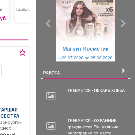
е
е
д
д
й
Скоба однолапковая
Обои «70669-42
Зеленый 
Аспект»
«Кормил
уб.
3 руб.
ы
у
д
ю
у
щ
щ
и
Магнит Косметик
и
й
c 29.07.2026 по 25.08.2026
й
РАБОТА
ТРЕБУЕТСЯ - ПЕКАРЬ ХЛЕБА
СТАРШАЯ
 СЕСТРА
ТРЕБУЕТСЯ - ОХРАННИК
й хирургии
гражданство РФ; наличие
еднее
регистрации по месту
ое