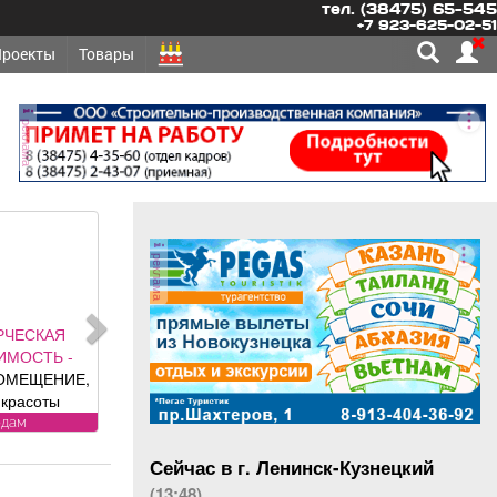
тел. (38475) 65-545
+7 923-625-02-51
Проекты
Товары
реклама
реклама
РЧЕСКАЯ
ИМОСТЬ -
ОМЕЩЕНИЕ,
красоты
лощадь 88, 8
одам
 адресу ул.
Сейчас в г. Ленинск-Кузнецкий
, хороший
олностью с
(13:48)