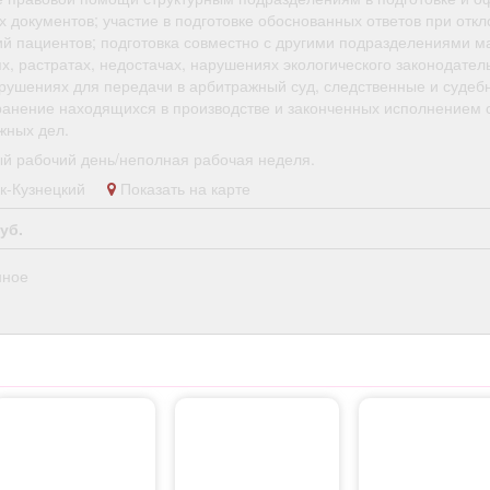
 документов; участие в подготовке обоснованных ответов при отк
ий пациентов; подготовка совместно с другими подразделениями м
, растратах, недостачах, нарушениях экологического законодател
рушениях для передачи в арбитражный суд, следственные и судеб
хранение находящихся в производстве и законченных исполнением 
жных дел.
й рабочий день/неполная рабочая неделя.
ск-Кузнецкий
Показать на карте
уб.
нное