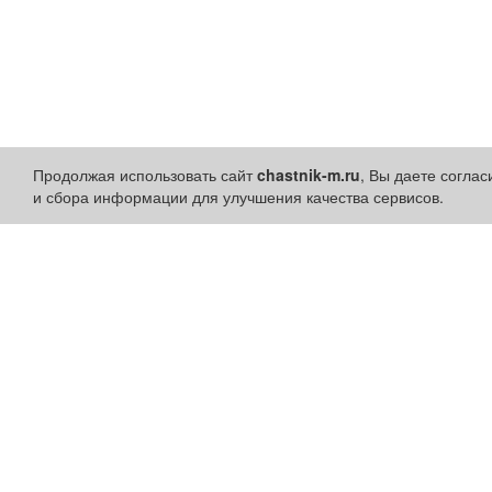
Продолжая использовать сайт
chastnik-m.ru
, Вы даете согла
и сбора информации для улучшения качества сервисов.
Разделы сайта:
Быстрые ссылки:
Объявления
Установить приложени