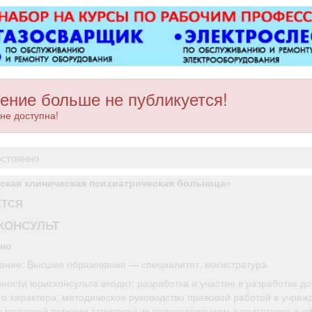
Вывоз мусора.
ковер»).
оборуд
имеется па
уме
ение больше не публикуется!
не доступна!
остоянно
ская клиническая психиатрическая больница»
ЕТСЯ
КОНСУЛЬТ
нно
ание: Высшее образование — специалитет, магистратура.
ности юрисконсульта входит: разработка и участие в разработке д
го характера; методическое руководство правовой работой в учреж
е правовой помощи структурным подразделениям в подготовке и 