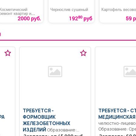
Косметический
Чернослив сушеный
Картофель весово
ремонт квартир и
80
офисов
2000 руб.
192
руб
59 р
Я
ТРЕБУЕТСЯ -
ТРЕБУЕТСЯ - 
РА
ФОРМОВЩИК
МЕДИЦИНСКАЯ
ЖЕЛЕЗОБЕТОННЫХ
челюстно-лицево
Образование: Ср
ИЗДЕЛИЙ
Образование:
профессиональн
Общее образование..