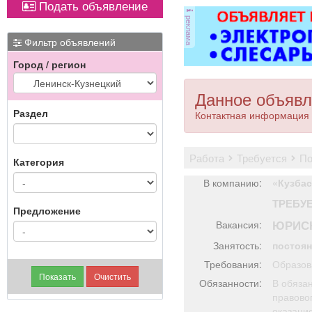
Подать объявление
реклама
Фильтр объявлений
Город / регион
Данное объявл
Раздел
Контактная информация 
работа
требуется
п
Категория
В компанию:
«Кузбас
ТРЕБУ
Предложение
ЮРИС
Вакансия:
Занятость:
постоя
Требования:
Образов
Обязанности:
В обязан
правово
оказани