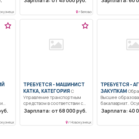
.
Зарплата: от 45 000 руб.
Зарплата: 60 0
образование.. Об
Формование ЖБИ, сборка-
старшей медицин
разборка форм, погрузка-
окузнецк
г Белово
сестры.....
складирование ЖБИ.....
ИЙ
ТРЕБУЕТСЯ - МАШИНИСТ
ТРЕБУЕТСЯ - А
КАТКА, КАТЕГОРИЯ
ЗАКУПКАМ
С
Образование:
Управление транспортным
Высшее образова
 и
средством в соответствии с
бакалавриат.. Ос
го...
назначением, с заданием,...
закупок.. Полный р
руб.
Зарплата: от 68 000 руб.
Зарплата: 40 0
окузнецк
г Новокузнецк