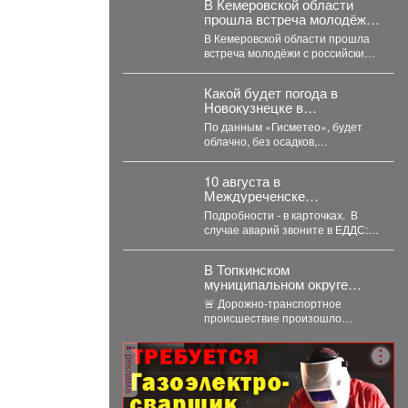
В Кемеровской области
прошла встреча молодёжи
с российским космонавтом,
В Кемеровской области прошла
Героем Российской
встреча молодёжи с российским
Федерации Александром
космонавтом, Героем Российской
Лазуткиным
Федерации Александром
Какой будет погода в
Лазуткиным, который...
Новокузнецке в
понедельник, 10 августа?
По данным «Гисметео», будет
облачно, без осадков,
температура воздуха ночью +17
°С,...
10 августа в
Междуреченске
запланированы
Подробности - в карточках. ️ В
отключения.
случае аварий звоните в ЕДДС:
4-21-73 или 4-21-39
В Топкинском
муниципальном округе
полицейские
🚨 Дорожно-транспортное
устанавливают
происшествие произошло
обстоятельства ДТП, в
сегодня около 04:30 на 1
котором погибли 2
километре автодороги «Северо-
человека
реклама
западный обход г. Кемерово»...