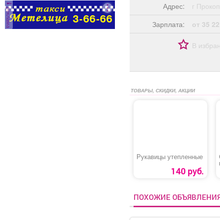
администраторов.
Адрес:
г Прок
реклама
Условия: График:
Сменный Занятость:
Зарплата:
от 35 22
Постоянная Способ
оформления: Трудовой
В избра
договор Количество
рабочих часов в день: 8
Частота выплат:
Дважды в месяц Сфера
деятельности
ТОВАРЫ, СКИДКИ, АКЦИИ
компании: Гостиничный
бизнес и туризм Смены:
2/2 Рабочее место:
Гостиница
Рукавицы утепленные
140 руб.
ПОХОЖИЕ ОБЪЯВЛЕНИ