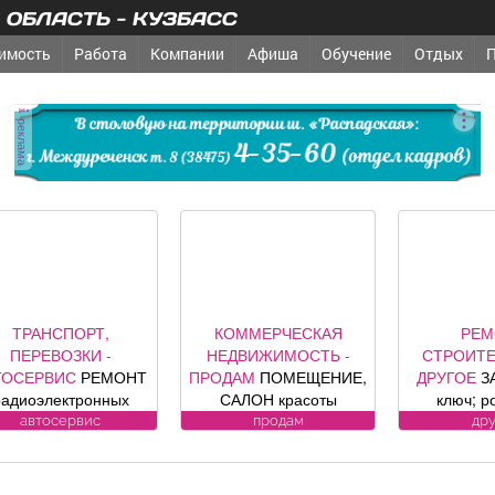
ОБЛАСТЬ - КУЗБАСС
имость
Работа
Компании
Афиша
Обучение
Отдых
реклама
КОММЕРЧЕСКАЯ
РЕМОНТ,
ТРЕБУ
ЕДВИЖИМОСТЬ -
СТРОИТЕЛЬСТВО -
ПОСТ
ОДАМ
ПОМЕЩЕНИЕ,
ДРУГОЕ
ЗАБОРЫ под
ОХРА
САЛОН красоты
ключ; ролетные,
ОХРА
зис», площадь 88, 8
секционные ворота (от
ВОДИТЕЛИ 
продам
другое
пост
в. м, по адресу ул.
официального
к кандидат
дина, 1, хороший
представителя
Усл
емонт, полностью с
компании DoorHan);
ЛИЦЕНЗИ