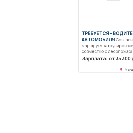
ТРЕБУЕТСЯ - ВОДИТ
АВТОМОБИЛЯ
Согласно
маршруту патрулирован
совместно с лесопожар
бригадой производить
Зарплата: от 35 300 
патрулирование...
г Межд