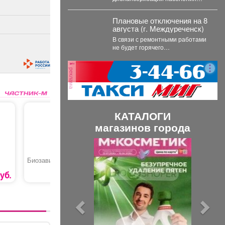
нашего округа. Наметили шаги,
чтобы увеличить охват
Плановые отключения на 8
жителей:...
августа (г. Междуреченск)
В связи с ремонтными работами
не будет горячего
водоснабжения ...
реклама
КАТАЛОГИ
магазинов города
П
С
р
л
Биозавивка волос
Отвертка переставная
Гипсокар
«PH2/SL6 STAYER»
е
е
уб.
900 руб.
160 руб.
д
д
ы
у
д
ю