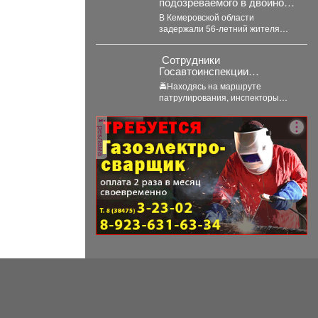
подозреваемого в двойном
преступлении 1991 года
В Кемеровской области
задержали 56‑летний жителя
Новосибирска - его обвиняют
убийстве и покушении на
‍ Сотрудники
убийство,...
Госавтоинспекции
Березовского привлекли к
🚔Находясь на маршруте
ответственности водителя
патрулирования, инспекторы
электросамоката, который
заметили электросамокат, на
перевозил ребенка
котором находилась мать с
реклама
ребенком без мотошлемов....