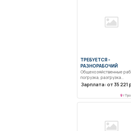
ТРЕБУЕТСЯ -
РАЗНОРАБОЧИЙ
Общехозяйственные раб
погрузка, разгрузка
продукции и сырья.. Пол
Зарплата: от 35 221 
рабочий...
г Про