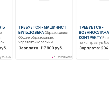
ЕЛЬ
ТРЕБУЕТСЯ - МАШИНИСТ
ТРЕБУЕТСЯ -
БУЛЬДОЗЕРА
ВОЕННОСЛУЖА
Образование:
ия
Общее образование..
КОНТРАКТУ
Военная служба
ной
Управлять колесным
по контракту в В
бульдозером БелАЗ при
Силах Российско
руб.
Зарплата: 117 800 руб.
Зарплата: 204 
строительстве,...
Федерации.....
уреченск
г Прокопьевск