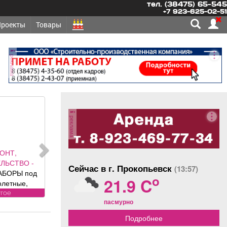
тел. (38475) 65-545
+7 923-625-02-51
Проекты
Товары
реклама
реклама
ЕТСЯ -
ОЯННО
Сейчас в г. Прокопьевск
(13:57)
ННИКИ,
o
21.9 C
ННИКИ-
Требования
оянно
пасмурно
у: лицензия.
овия:
Подробнее
РОВАННЫЕ