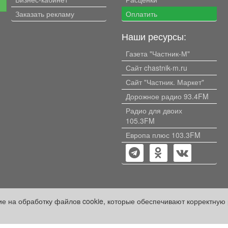
е
Заказать рекламу
Оплатить
Наши ресурсы:
Газета "Частник-М"
Сайт chastnik-m.ru
Сайт "Частник. Маркет"
Дорожное радио 93.4FM
Радио для двоих
105.3FM
Европа плюс 103.3FM
сие на обработку файлов cookie, которые обеспечивают корректную 
кий проект» оплачены рекламодателем.
ации, содержащейся в рекламных материалах и объявлениях.