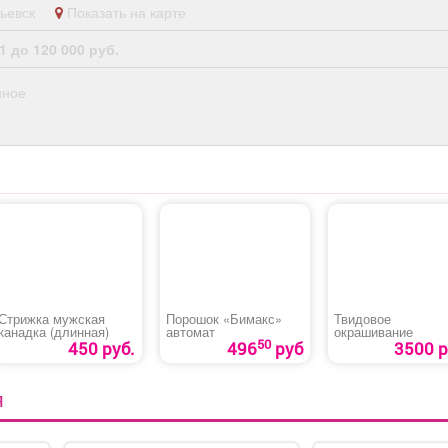
опьевск
Показать на карте
1 до 120 000 руб.
нное
Стрижка мужская
Порошок «Бимакс»
Твидовое
канадка (длинная)
автомат
окрашивание
50
450 руб.
496
руб
3500 р
Я