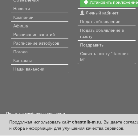
Установить приложени
Новости
Личный кабинет
Компании
Подать объявление
Афиша
Подать объявление в
Расписание занятий
газету
Расписание автобусов
Поздравить
Погода
Скачать газету "Частник-
М"
Контакты
Наши вакансии
Политика конфиденциальности
Продолжая использовать сайт
chastnik-m.ru
, Вы даете согла
Публикации с пометкой «Реклама», «На правах рекламы», «Партнёрс
Редакция сайта не несет ответственности за достоверность информ
и сбора информации для улучшения качества сервисов.