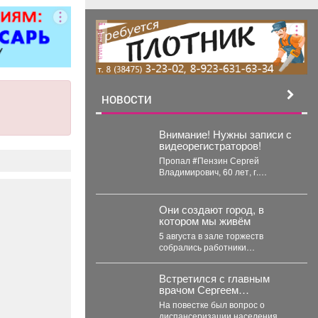
 5 разряда,
000 руб. 6
реклама
/п от 37000
ициальное
тройство
. пакет ООО
терлок-Н»
НОВОСТИ
Внимание! Нужны записи с
видеорегистраторов!
Пропал #Пензин Сергей
Владимирович, 60 лет, г.
#Новокузнецк. С 21 июля 2026
года его...
Они создают город, в
котором мы живём
5 августа в зале торжеств
собрались работники
строительной отрасли -
инженеры, архитекторы,
Встретился с главным
проектировщики, руководители
врачом Сергеем
и...
Валерьевичем
На повестке был вопрос о
Рыбниковым.
диспансеризации населения