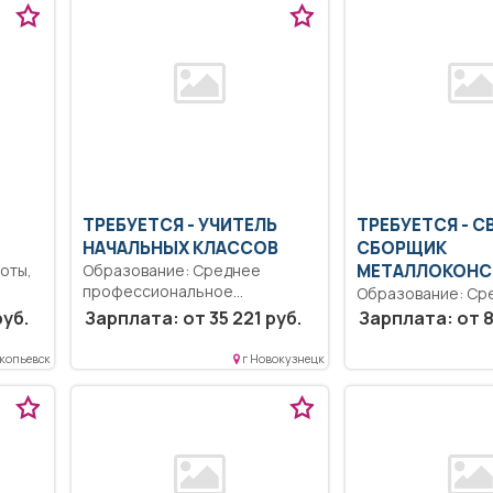
ТРЕБУЕТСЯ - УЧИТЕЛЬ
ТРЕБУЕТСЯ - 
НАЧАЛЬНЫХ КЛАССОВ
СБОРЩИК
оты,
Образование: Среднее
МЕТАЛЛОКОНС
профессиональное
Образование: Ср
ный
образование..
профессиональн
руб.
Зарплата: от 35 221 руб.
Зарплата: от 8
Проектирование
образование..
образовательного процесса
Своевременное и
копьевск
г Новокузнецк
на основе...
качественное пр
сварочных...