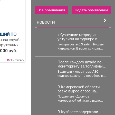
Все объявления
Подать объявление
НОВОСТИ
ЩИЙ ПО
«Кузнецкие медведи»
уступили на турнире в
Омске челябинцам.
Гол при счёте 0:3 забил Руслан
ооруженных
Каграманов. В воротах играл
й
000 руб.
Тимофей Иванов. Последняя
шайба была...
г Киселевск
После каждого штаба по
мониторингу за топливным
рынком я на местах
Водители и операторы АЗС
проверяю, соответствует
подтверждают, что перебоев в
ли озвученная информация
поставках нет, все виды топлива
действительности.
есть в...
В Кемеровской области
резко вырос спрос на
подержанные
По данным «Дром», в
электромобили
Кемеровской области в июле
объём продаж подержанных
электромобилей увеличился на
В Кузбассе задержали
233...