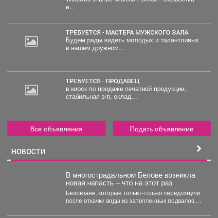
30
и...
000
руб.
ТРЕБУЕТСЯ - МАСТЕРА МУЖСКОГО ЗАЛА
Будем рады видеть молодых и талантливых
в нашем дружном...
ТРЕБУЕТСЯ - ПРОДАВЕЦ
в киоск по продаже печатной продукции,.
стабильная з/п, оклад...
Все объявления
Подать объявление
НОВОСТИ
В многострадальном Белове возникла
новая напасть – что на этот раз
Беловчане, которые только-только передохнули
после откачки воды из затопленных подвалов,
столкнулись с новой напастью. ...