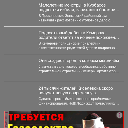
Малолетние монстры: в Кузбассе
подростки избили, запихали в багажник,
и похитили 10-летнего ребенка
В Прокопьевске Зенковский районный суд
назначил к рассмотрению уголовное дело о
похищении 10-летнего ребёнка. ...
Подростковый дебош в Кемерове:
родители ответят за ночные похождения
детей
В Кемерове полицейские привлекли к
ответственности родителей девяти подростков.
В Кемерове полицейские выявили в...
Они создают город, в котором мы живём
5 августа в зале торжеств собрались работники
строительной отрасли - инженеры, архитекторы,
проектировщики, руководители и...
24 тысячи жителей Киселевска скоро
получат новую современную
поликлинику.
Сдвижка сроков была связана с проблемами
финансирования. Но!!! Люди ждут поликлинику,
она важна для...
реклама