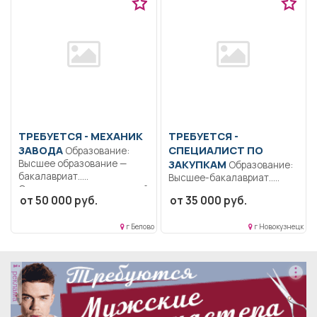
ТРЕБУЕТСЯ - МЕХАНИК
ТРЕБУЕТСЯ -
ЗАВОДА
СПЕЦИАЛИСТ ПО
Образование:
Высшее образование —
ЗАКУПКАМ
Образование:
бакалавриат..
Высшее-бакалавриат..
Осуществляет технический
Планирование закупок.
от 50 000 руб.
от 35 000 руб.
надзор за...
Формировании плана
графика закупок по...
г Белово
г Новокузнецк
реклама