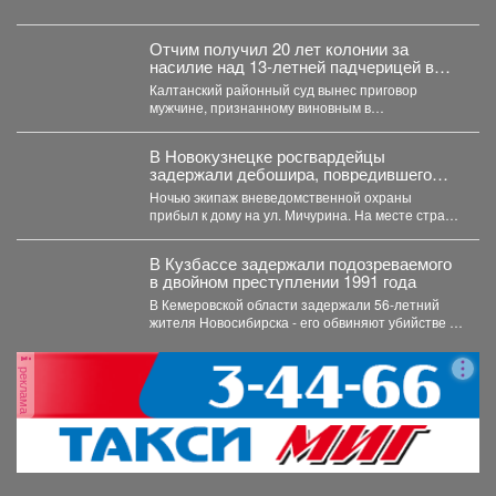
после того как губернатор поручил включить...
Отчим получил 20 лет колонии за
насилие над 13‑летней падчерицей в
Кузбассе
Калтанский районный суд вынес приговор
мужчине, признанному виновным в
преступлениях против половой
неприкосновенности малолетней девочки....
В Новокузнецке росгвардейцы
задержали дебошира, повредившего
окно и дверь квартиры сожительницы
Ночью экипаж вневедомственной охраны
прибыл к дому на ул. Мичурина. На месте стражи
правопорядка обнаружили...
В Кузбассе задержали подозреваемого
в двойном преступлении 1991 года
В Кемеровской области задержали 56‑летний
жителя Новосибирска - его обвиняют убийстве и
покушении на убийство,...
реклама