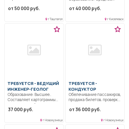
специалитет,
профессиональное.
от 50 000 руб.
от 40 000 руб.
магистратура..
Коммуникабельность.
Организовывать и
Ответственность..
контролировать...
г Таштагол
г Киселевск
Отделение реанимации и
интенсивной терапии...
ТРЕБУЕТСЯ - ВЕДУЩИЙ
ТРЕБУЕТСЯ -
ИНЖЕНЕР-ГЕОЛОГ
КОНДУКТОР
Образование: Высшее..
Обелечивание пассажиров,
Составляет картограммы
продажа билетов. проверка
геологической,
льготных документов у
37 000 руб.
от 36 000 руб.
геофизической и
пассажиров.....
геохимической
изученности....
г Новокузнецк
г Новокузнецк