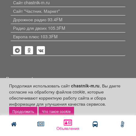
Сайт chastnik-m.ru
Сайт "Частник. Маркет"
Дорожное радио 93.4FM
Радио для двоих 105.3FM
Европа плюс 103.3FM
Политика конфиденциальности
Продолжая использовать сайт
chastnik-m.ru
, Вы даете
Публикации с пометкой «Реклама», «На правах рекламы»,
согласие на обработку файлов cookie, которые
«Партнёрский проект» оплачены рекламодателем.
Редакция сайта не несет ответственности за достоверность
обеспечивают корректную работу сайта и сбора
информации, содержащейся в рекламных материалах и
информации для улучшения качества сервисов.
объявлениях.
Что такое cookie
+16
© 2006-2026
ООО "Частник-М"
Объявления