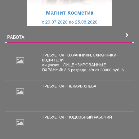
щ
и
Магнит Косметик
и
й
c 29.07.2026 по 25.08.2026
й
РАБОТА
ТРЕБУЕТСЯ - ОХРАННИКИ, ОХРАННИКИ-
ВОДИТЕЛИ
лицензия.. ЛИЦЕНЗИРОВАННЫЕ
ОХРАННИКИ 5 разряда, з/п от 33000 руб. 6...
ТРЕБУЕТСЯ - ПЕКАРЬ ХЛЕБА
ТРЕБУЕТСЯ - ПОДСОБНЫЙ РАБОЧИЙ