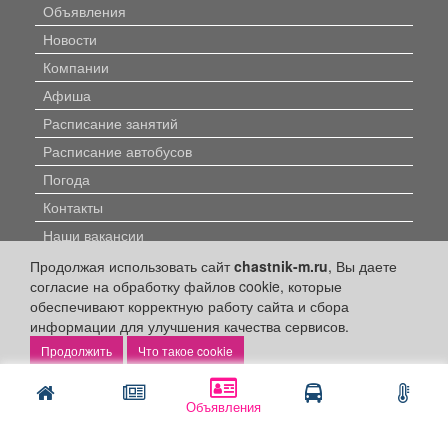
Объявления
Новости
Компании
Афиша
Расписание занятий
Расписание автобусов
Погода
Контакты
Наши вакансии
Продолжая использовать сайт
chastnik-m.ru
, Вы даете
Быстрые ссылки:
согласие на обработку файлов cookie, которые
обеспечивают корректную работу сайта и сбора
Установить приложение
информации для улучшения качества сервисов.
Что такое cookie
Личный кабинет
Подать объявление
Объявления
Подать объявление в газету
Поздравить