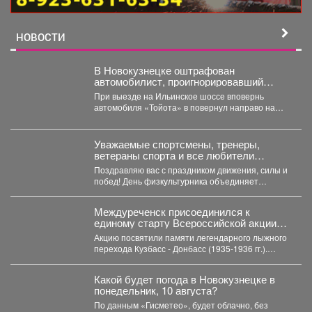
НОВОСТИ
В Новокузнецке оштрафован
автомобилист, проигнорировавший
запрещающий сигнал светофора
При выезде на Ильинское шоссе вповернь
автомобиля «Тойота» в повернул направо на
красный свет. Сотрудники...
Уважаемые спортсмены, тренеры,
ветераны спорта и все любители
активного образа жизни!
Поздравляю вас с праздником движения, силы и
побед! День физкультурника объединяет
миллионы людей, для...
Междуреченск присоединился к
единому старту Всероссийской акции
«Шахтерское братство. Сильные
Акцию посвятили памяти легендарного лыжного
духом», которая прошла в 13 угольных
перехода Кузбасс - Донбасс (1935-1936 гг.).
регионах страны.
Инициаторами выступили Министерство...
Какой будет погода в Новокузнецке в
понедельник, 10 августа?
По данным «Гисметео», будет облачно, без