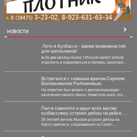
НОВОСТИ
️ Лето в Кузбассе - время возможностей
для школьников!
💫За два месяца более 125тысяч ребят успели
отдохнуть и оздоровиться-в лагерях, санаториях
и на туристических...
Встретился с главным врачом Сергеем
Валерьевичем Рыбниковым.
На повестке был вопрос о диспансеризации
населения нашего округа. Наметили шаги, чтобы
увеличить охват жителей:...
Пил в самолете и крыл всех матом:
кузбассовец устроил дебош на рейсе из
Петербурга
35-летний житель Мысков устроил дебош на
борту самолета, следовавшего из Санкт-
Петербурга в Новокузнецк. Мужчина пил...