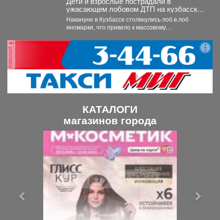
Дети и взрослые пострадали в
ужасающем лобовом ДТП на кузбасской
трассе
Накануне в Кузбассе столкнулись лоб в лоб
иномарки, что привело к массовому
травмированию людей. ...
реклама
КАТАЛОГИ
магазинов города
П
С
р
л
е
е
д
д
ы
у
д
ю
у
щ