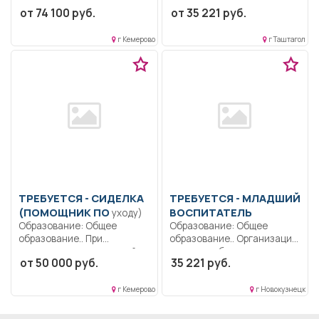
разряд-6 разряд.
профессиональное
от 74 100 руб.
от 35 221 руб.
Образование: Среднее
образование.. Проводит
профессиональное..
работы по диагностике,
г Кемерово
г Таштагол
Проведение ремонта...
обслуживанию,...
ТРЕБУЕТСЯ - CИДЕЛКА
ТРЕБУЕТСЯ - МЛАДШИЙ
(ПОМОЩНИК ПО
ВОСПИТАТЕЛЬ
уходу)
Образование: Общее
Образование: Общее
образование.. При
образование.. Организация
осуществлении трудовой
питания, уборка
от 50 000 руб.
35 221 руб.
функции приготовление
помещений.. Полный
пищи,...
рабочий...
г Кемерово
г Новокузнецк