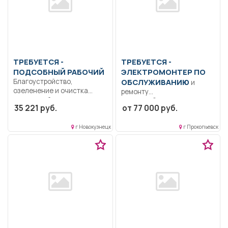
ТРЕБУЕТСЯ -
ТРЕБУЕТСЯ -
ПОДСОБНЫЙ РАБОЧИЙ
ЭЛЕКТРОМОНТЕР ПО
Благоустройство,
ОБСЛУЖИВАНИЮ
и
озеленение и очистка
ремонту
территорий
электрооборудования
35 221 руб.
от 77 000 руб.
муниципального
Образование: Среднее
образования, предприятий,
общее. Сменный график.
внутридомовых...
г Новокузнецк
г Прокопьевск
Организована доставка
автобусами..