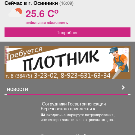
Сейчас в г. Осинники
(16:09)
o
25.6 C
небольшая облачность
Подробнее
реклама
НОВОСТИ
‍ Сотрудники Госавтоинспекции
Березовского привлекли к
ответственности водителя
🚔Находясь на маршруте патрулирования,
электросамоката, который перевозил
инспекторы заметили электросамокат, на
ребенка
котором находилась мать с ребенком без
мотошлемов....