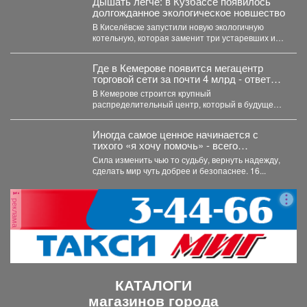
Дышать легче: в Кузбассе появилось
долгожданное экологическое новшество
В Киселёвске запустили новую экологичную
котельную, которая заменит три устаревших и
даст тепло 1,5 тысячам...
Где в Кемерове появится мегацентр
торговой сети за почти 4 млрд - ответ
властей
В Кемерове строится крупный
распределительный центр, который в будущем
арендует известная торговая сеть. Как...
Иногда самое ценное начинается с
тихого «я хочу помочь» - всего
нескольких слов, в которых кроется
Сила изменить чью то судьбу, вернуть надежду,
настоящая сила.
сделать мир чуть добрее и безопаснее. 16...
реклама
КАТАЛОГИ
магазинов города