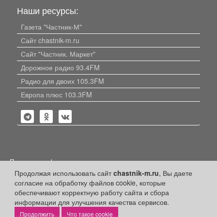
Наши ресурсы:
Газета "Частник-М"
Сайт chastnik-m.ru
Сайт "Частник. Маркет"
Дорожное радио 93.4FM
Радио для двоих 105.3FM
Европа плюс 103.3FM
Политика конфиденциальности
Продолжая использовать сайт
chastnik-m.ru
, Вы даете
Публикации с пометкой «Реклама», «На правах рекламы»,
согласие на обработку файлов cookie, которые
«Партнёрский проект» оплачены рекламодателем.
Редакция сайта не несет ответственности за достоверность
обеспечивают корректную работу сайта и сбора
информации, содержащейся в рекламных материалах и
информации для улучшения качества сервисов.
объявлениях.
Что такое cookie