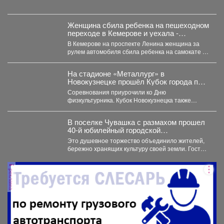
следы древней истории. Но...
Женщина сбила ребенка на пешеходном
переходе в Кемерове и уехала -
подробности
В Кемерове на проспекте Ленина женщина за
рулем автомобиля сбила ребенка на самокате и
скрылась...
На стадионе «Металлург» в
Новокузнецке прошёл Кубок города по
лёгкой атлетике.
Соревнования приурочили ко Дню
физкультурника. Кубок Новокузнецка также
прошел в рамках Всероссийского проекта
«Шахтерское братство....
В поселке Чувашка с размахом прошел
40-й юбилейный городской
национальный шорский праздник
Это душевное торжество объединило жителей,
«Томазак Пайрам-2026».
бережно хранящих культуру своей земли. Гостей
мероприятия поздравил глава города...
реклама