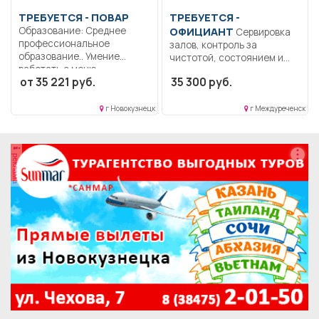
ТРЕБУЕТСЯ - ПОВАР
ТРЕБУЕТСЯ -
Образование: Среднее
ОФИЦИАНТ
Сервировка
профессиональное
залов, контроль за
образование.. Умение
чистотой, состоянием и
работать с меню-
комплектностью;
от 35 221 руб.
35 300 руб.
требованием,
Консультирование...
технологическими...
г Новокузнецк
г Междуреченск
реклама