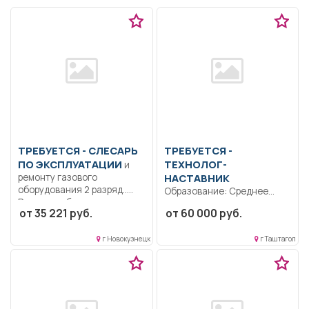
ТРЕБУЕТСЯ - СЛЕСАРЬ
ТРЕБУЕТСЯ -
ПО ЭКСПЛУАТАЦИИ
ТЕХНОЛОГ-
и
ремонту газового
НАСТАВНИК
оборудования 2 разряд..
Образование: Среднее
Ремонт и обслуживание
профессиональное
от 35 221 руб.
от 60 000 руб.
газового...
образование..
Ответственность за
г Новокузнецк
г Таштагол
технологические
процессы, обучение...