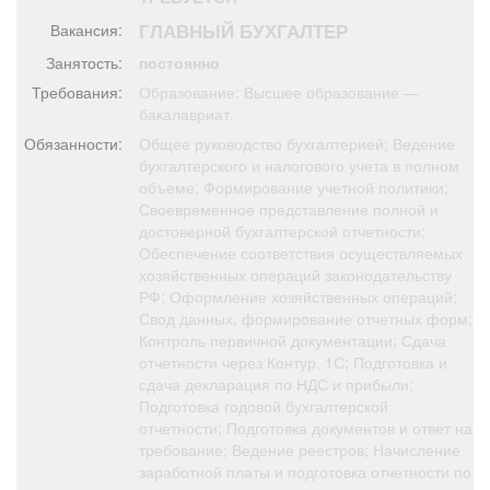
Афиша
Обучение
Проекты
ГЛАВНЫЙ БУХГАЛТЕР
Вакансия:
Занятость:
постоянно
Требования:
Образование: Высшее образование —
бакалавриат.
Товары
Поздравления
Погода
Обязанности:
Общее руководство бухгалтерией; Ведение
бухгалтерского и налогового учета в полном
объеме; Формирование учетной политики;
Своевременное представление полной и
достоверной бухгалтерской отчетности;
Обеспечение соответствия осуществляемых
ТВ программа
Я - пенсионер
хозяйственных операций законодательству
РФ; Оформление хозяйственных операций;
Свод данных, формирование отчетных форм;
Контроль первичной документации; Сдача
отчетности через Контур, 1С; Подготовка и
сдача декларация по НДС и прибыли;
Подготовка годовой бухгалтерской
отчетности; Подготовка документов и ответ на
требование; Ведение реестров; Начисление
заработной платы и подготовка отчетности по