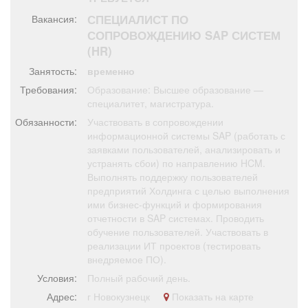
Афиша
Обучение
Проекты
СПЕЦИАЛИСТ ПО
Вакансия:
СОПРОВОЖДЕНИЮ SAP СИСТЕМ
(HR)
Занятость:
временно
Товары
Поздравления
Погода
Требования:
Образование: Высшее образование —
специалитет, магистратура.
Обязанности:
Участвовать в сопровождении
информационной системы SAP (работать с
заявками пользователей, анализировать и
ТВ программа
устранять сбои) по направлению HCM.
Я - пенсионер
Выполнять поддержку пользователей
предприятий Холдинга с целью выполнения
ими бизнес-функций и формирования
отчетности в SAP системах. Проводить
обучение пользователей. Участвовать в
реализации ИТ проектов (тестировать
внедряемое ПО).
Условия:
Полный рабочий день.
Адрес:
г Новокузнецк
Показать на карте