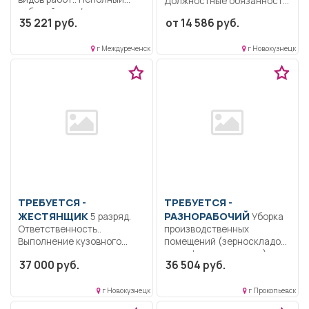
Должностные обязанности
рабочий день/неполная
демонстратора
35 221 руб.
от 14 586 руб.
рабочая неделя..
пластических поз
Демонстратор
г Междуреченск
г Новокузнецк
пластических поз
выполняет...
ТРЕБУЕТСЯ -
ТРЕБУЕТСЯ -
ЖЕСТЯНЩИК
РАЗНОРАБОЧИЙ
5 разряд.
Уборка
Ответственность..
производственных
Выполнение кузовного
помещений (зерноскладов,
ремонта автотранспорта,
картофелехранилища),
37 000 руб.
36 504 руб.
контроль выполненных
поддержание надлежащего
работы.....
санитарного состояния...
г Новокузнецк
г Прокопьевск