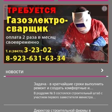
реклама
НОВОСТИ
Задача - в кратчайшие сроки выполнить
ремонт и создать комфортные и
безопасные условия для будущих мам
В роддоме № 3 состоялся строительный штаб с
и новорождённых.
участием первого заместителя министра
здравоохранения Кузбасса, руководства...
Директор строительной фирмы в