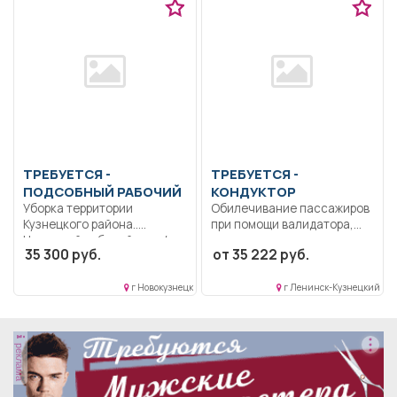
ТРЕБУЕТСЯ -
ТРЕБУЕТСЯ -
ПОДСОБНЫЙ РАБОЧИЙ
КОНДУКТОР
Уборка территории
Обилечивание пассажиров
Кузнецкого района..
при помощи валидатора,
Неполный рабочий день/
прием денег за проезд...
35 300 руб.
от 35 222 руб.
неполная рабочая неделя..
г Новокузнецк
г Ленинск-Кузнецкий
реклама