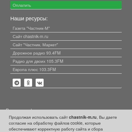
Оплатить
Наши ресурсы:
Газета "Частник-М"
Сайт chastnik-m.ru
Сайт "Частник. Маркет"
Дорожное радио 93.4FM
Радио для двоих 105.3FM
Европа плюс 103.3FM
Политика конфиденциальности
Продолжая использовать сайт
chastnik-m.ru
, Вы даете
Публикации с пометкой «Реклама», «На правах рекламы»,
согласие на обработку файлов cookie, которые
«Партнёрский проект» оплачены рекламодателем.
Редакция сайта не несет ответственности за достоверность
обеспечивают корректную работу сайта и сбора