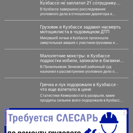
Кузбассе не заплатил 21 сотруднику
деньги
В Кузбассе завершено расследование
уголовного дела в отношении директора и
учредителя ООО «Альпина42» - компании,...
Грузовик в Кузбассе задавил насмерть
мотоциклиста в чудовищном ДТП
Минувшей ночью в Кузбассе произошла
смертельная авария с участием грузовика и
мотоцикла. В среду,...
Малолетние монстры: в Кузбассе
подростки избили, запихали в багажник,
и похитили 10-летнего ребенка
В Прокопьевске Зенковский районный суд
назначил к рассмотрению уголовное дело о
похищении 10-летнего ребёнка. ...
Гречка и лук подорожали в Кузбассе -
что еще взлетело в цене
Статистики Кемеровостата раскрыли, какие
продукты сильнее всего подорожали в Кузбассе
за неделю. Специалисты Кемеровостата...
реклама