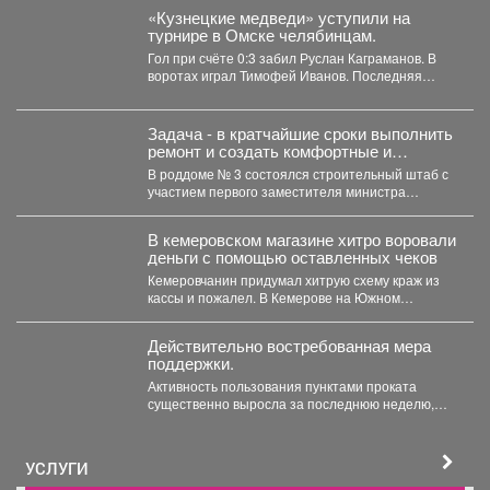
«Кузнецкие медведи» уступили на
турнире в Омске челябинцам.
Гол при счёте 0:3 забил Руслан Каграманов. В
воротах играл Тимофей Иванов. Последняя
шайба была...
Задача - в кратчайшие сроки выполнить
ремонт и создать комфортные и
безопасные условия для будущих мам
В роддоме № 3 состоялся строительный штаб с
и новорождённых.
участием первого заместителя министра
здравоохранения Кузбасса, руководства...
В кемеровском магазине хитро воровали
деньги с помощью оставленных чеков
Кемеровчанин придумал хитрую схему краж из
кассы и пожалел. В Кемерове на Южном
вскрыли...
Действительно востребованная мера
поддержки.
Активность пользования пунктами проката
существенно выросла за последнюю неделю,
после того как губернатор поручил включить...
УСЛУГИ