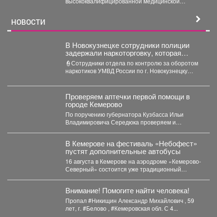
высококвалифицированной медицинской
помощи в многопрофильную больницу
закуплены 2072 единицы медицинского...
НОВОСТИ
В Новокузнецке сотрудники полиции
задержали наркоторговку, которая
планировала сбыть партию
👮Сотрудники отдела по контролю за оборотом
карфентанила в особо крупном размере
наркотиков УМВД России по г. Новокузнецку
получили оперативную информацию...
Проверяем аптечки первой помощи в
городе Кемерово
По поручению губернатора Кузбасса Ильи
Владимировича Середюка проверяем и
доукомплектовываем аптечки первой помощи...
В Кемерове на фестиваль «Небофест»
пустят дополнительные автобусы
16 августа в Кемерове на аэродроме «Кемерово-
Северный» состоится уже традиционный
мультимедийный фестиваль «Небофест». До
аэродрома...
Внимание! Помогите найти человека!
Пропал #Никищин Александр Михайлович , 59
лет, г. #Белово , #Кемеровская обл. С 4...