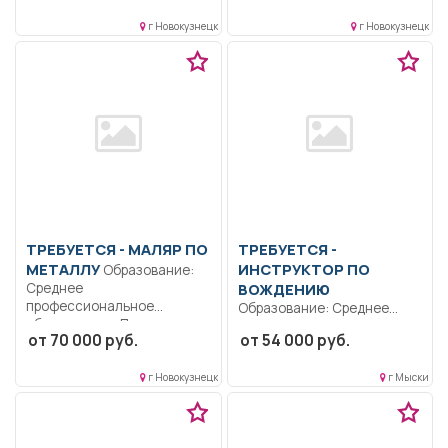
высшей...
г Новокузнецк
г Новокузнецк
ТРЕБУЕТСЯ - МАЛЯР ПО
ТРЕБУЕТСЯ -
МЕТАЛЛУ
ИНСТРУКТОР ПО
Образование:
Среднее
ВОЖДЕНИЮ
профессиональное
Образование: Среднее
образование.. Подготовка
профессиональное..
от 70 000 руб.
от 54 000 руб.
металлоконструкций к
Обучение учащихся
покраске. Покраска...
первоначальным навыкам
г Новокузнецк
г Мыски
вождения на...