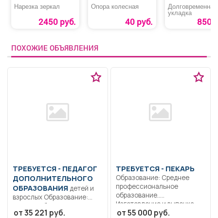
Нарезка зеркал
Опора колесная
Долговременная
укладка
2450 руб.
40 руб.
850 р
ПОХОЖИЕ ОБЪЯВЛЕНИЯ
ТРЕБУЕТСЯ - ПЕДАГОГ
ТРЕБУЕТСЯ - ПЕКАРЬ
ДОПОЛНИТЕЛЬНОГО
Образование: Среднее
профессиональное
ОБРАЗОВАНИЯ
детей и
образование..
взрослых Образование:
Изготовление и выпечка
Высшее образование —
от 35 221 руб.
от 55 000 руб.
хлеба, мелкоштучных...
подготовка кадров