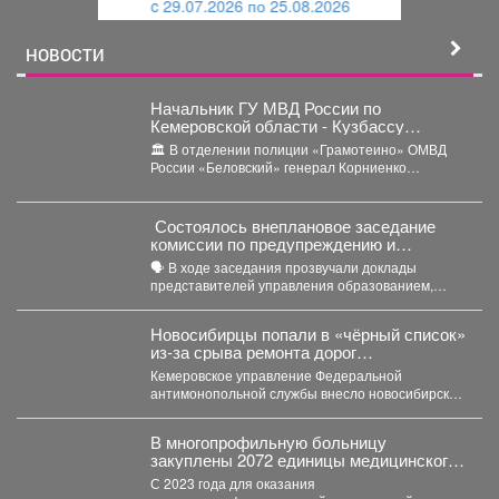
c 29.07.2026 по 25.08.2026
й
НОВОСТИ
Начальник ГУ МВД России по
Кемеровской области - Кузбассу
Геннадий Корниенко проверил работу
🏛️ В отделении полиции «Грамотеино» ОМВД
подразделений отдела МВД России
России «Беловский» генерал Корниенко
«Беловский»
осмотрел служебные помещения, проверил
ведение...
Состоялось внеплановое заседание
комиссии по предупреждению и
ликвидации чрезвычайных ситуаций и
🗣️ В ходе заседания прозвучали доклады
пожарной безопасности
представителей управления образованием,
сотрудников МЧС и мысковского Водоканала. ...
Новосибирцы попали в «чёрный список»
из‑за срыва ремонта дорог
Прокопьевска
Кемеровское управление Федеральной
антимонопольной службы внесло новосибирскую
компанию ООО «Сибдорстрой» в реестр
недобросовестных поставщиков. Речь...
В многопрофильную больницу
закуплены 2072 единицы медицинского
оборудования на общую сумму 490,6
С 2023 года для оказания
млн рублей.