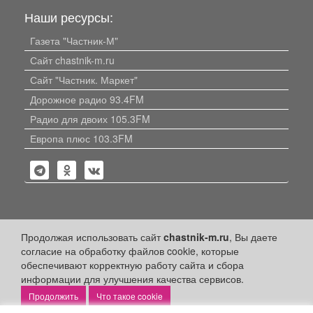
Наши ресурсы:
Газета "Частник-М"
Сайт chastnik-m.ru
Сайт "Частник. Маркет"
Дорожное радио 93.4FM
Радио для двоих 105.3FM
Европа плюс 103.3FM
Политика конфиденциальности
Продолжая использовать сайт
chastnik-m.ru
, Вы даете
согласие на обработку файлов cookie, которые
Публикации с пометкой «Реклама», «На правах рекламы»,
обеспечивают корректную работу сайта и сбора
«Партнёрский проект» оплачены рекламодателем.
Редакция сайта не несет ответственности за достоверность
информации для улучшения качества сервисов.
информации, содержащейся в рекламных материалах и
Что такое cookie
объявлениях.