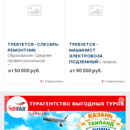
ТРЕБУЕТСЯ - СЛЕСАРЬ-
ТРЕБУЕТСЯ -
РЕМОНТНИК
МАШИНИСТ
Образование: Среднее
ЭЛЕКТРОВОЗА
профессиональное..
ПОДЗЕМНЫЙ
с правом
Проводить техническое
управления дизелевозом
от 50 000 руб.
от 90 000 руб.
обслуживание
Образование: Среднее
оборудования.. Полный
профессиональное.
рабочий...
г Новокузнецк
г Новокузнецк
Ответственность..
Управление шахтным
дизель-гидравлическим...
реклама