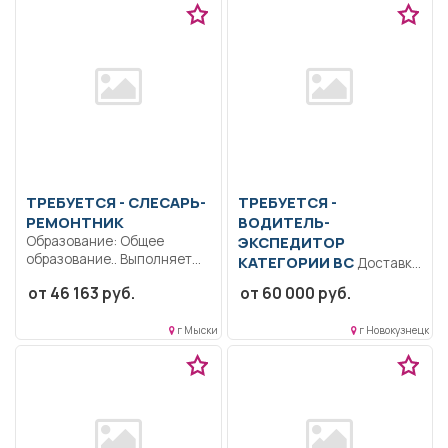
ТРЕБУЕТСЯ - СЛЕСАРЬ-
ТРЕБУЕТСЯ -
РЕМОНТНИК
ВОДИТЕЛЬ-
Образование: Общее
ЭКСПЕДИТОР
образование.. Выполняет
КАТЕГОРИИ ВС
Доставка
ремонт, монтаж, демонтаж,
продукции Компании
от 46 163 руб.
от 60 000 руб.
испытание,
(металл, пиломатериал) по
регулирование...
г. Новокузнецку; следить...
г Мыски
г Новокузнецк