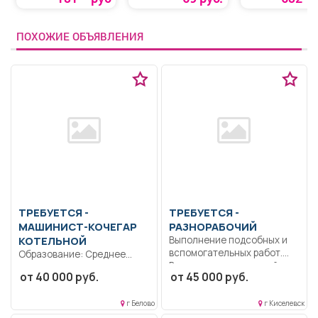
дезодорированн
«Щедрое лето»
ПОХОЖИЕ ОБЪЯВЛЕНИЯ
ТРЕБУЕТСЯ -
ТРЕБУЕТСЯ -
МАШИНИСТ-КОЧЕГАР
РАЗНОРАБОЧИЙ
КОТЕЛЬНОЙ
Выполнение подсобных и
вспомогательных работ.
Образование: Среднее
Выполнение поручений,
профессиональное
от 40 000 руб.
от 45 000 руб.
распоряжений, указаний...
образование.. Обеспечение
бесперебойной работы
г Белово
г Киселевск
котельного оборудования....