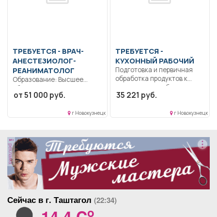
ТРЕБУЕТСЯ - ВРАЧ-
ТРЕБУЕТСЯ -
АНЕСТЕЗИОЛОГ-
КУХОННЫЙ РАБОЧИЙ
РЕАНИМАТОЛОГ
Подготовка и первичная
обработка продуктов к
Образование: Высшее
приготовлению блюд и...
образование — подготовка
от 51 000 руб.
35 221 руб.
кадров высшей
квалификации.. Оказывать...
г Новокузнецк
г Новокузнецк
реклама
Сейчас в г. Таштагол
(22:34)
o
14.4 C