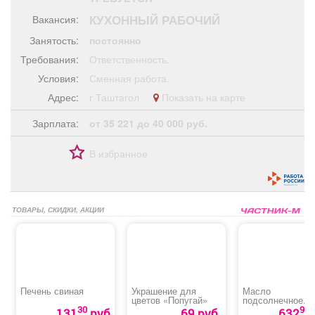
Афиша
Обучение
Проекты
КУХОННЫЙ РАБОЧИЙ
Вакансия:
Занятость:
постоянно
Требования:
Ответственность.
Условия:
Сменная работа.
Товары
Поздравления
Погода
Адрес:
г Таштагол
Показать на карте
Зарплата:
от 35 221 до 40 000 руб.
В избранное
ТВ программа
Я - пенсионер
ТОВАРЫ, СКИДКИ, АКЦИИ
Печень свиная
Украшение для
Масло
цветов «Попугай»
подсолнечное
рафинированное
30
90
131
руб
69 руб.
632