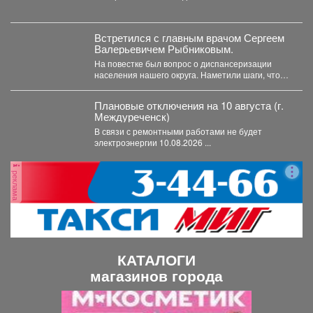
гостя - крошечного косуленка,...
Встретился с главным врачом Сергеем
Валерьевичем Рыбниковым.
На повестке был вопрос о диспансеризации
населения нашего округа. Наметили шаги, чтобы
увеличить охват жителей:...
Плановые отключения на 10 августа (г.
Междуреченск)
В связи с ремонтными работами не будет
электроэнергии 10.08.2026 ...
реклама
КАТАЛОГИ
магазинов города
П
С