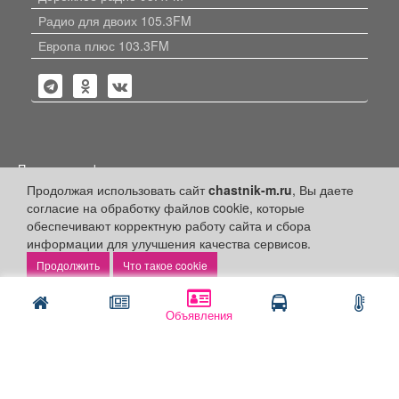
Радио для двоих 105.3FM
Европа плюс 103.3FM
Политика конфиденциальности
Продолжая использовать сайт
chastnik-m.ru
, Вы даете
Публикации с пометкой «Реклама», «На правах рекламы»,
согласие на обработку файлов cookie, которые
«Партнёрский проект» оплачены рекламодателем.
Редакция сайта не несет ответственности за достоверность
обеспечивают корректную работу сайта и сбора
информации, содержащейся в рекламных материалах и
информации для улучшения качества сервисов.
объявлениях.
Что такое cookie
+16
© 2006-2026
ООО "Частник-М"
Объявления