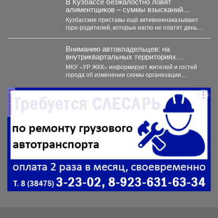
В Кузбассе безжалостно ловят
алиментщиков – суммы взысканий
невероятно растут
Кузбасские приставы ещё активнеенаказывают
горе-родителей, которые нагло не платят деньги
на содержание детей. С...
Вниманию автовладельцев: на
внутриквартальных территориях
Междуреченского муниципального
МКУ «УР ЖКК» информирует жителей и гостей
округа вводятся ограничения стоянки.
города об изменении схемы организации
дорожного движения на...
реклама