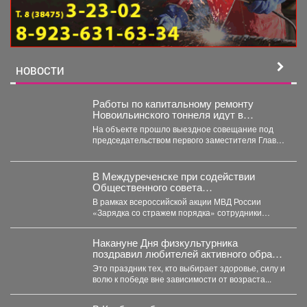
НОВОСТИ
Работы по капитальному ремонту
Новоильинского тоннеля идут в
соответствии с графиком
На объекте прошло выездное совещание под
председательством первого заместителя Главы
Новокузнецка Евгения Бедарева. В настоящее...
В Междуреченске при содействии
Общественного совета
полицейские провели утреннюю зарядку
В рамках всероссийской акции МВД России
для детей из лагеря дневного
«Зарядка со стражем порядка» сотрудники
пребывания
полиции совместно с членом...
Накануне Дня физкультурника
поздравил любителей активного образа
жизни!
Это праздник тех, кто выбирает здоровье, силу и
волю к победе вне зависимости от возраста...