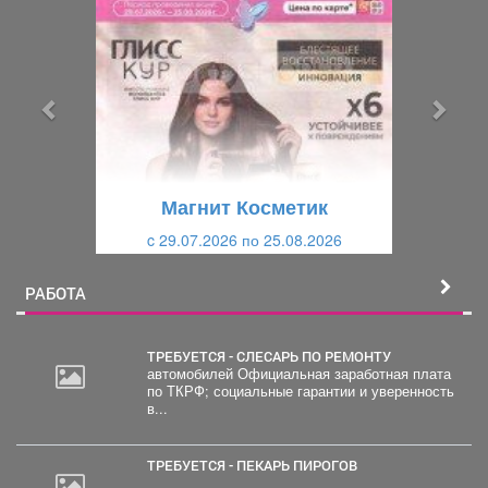
р
л
е
е
д
д
ы
у
д
ю
у
щ
щ
и
Магнит Косметик
и
й
c 29.07.2026 по 25.08.2026
й
РАБОТА
ТРЕБУЕТСЯ - СЛЕСАРЬ ПО РЕМОНТУ
автомобилей Официальная заработная плата
по ТКРФ; социальные гарантии и уверенность
30
в...
000
руб.
ТРЕБУЕТСЯ - ПЕКАРЬ ПИРОГОВ