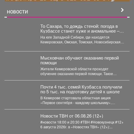
НОВОСТИ
То Сахара, то дождь стеной: погода в
Кузбассе станет хуже и аномальнее –
причина
На юге Западной Сибири, где находятся
Кемеровская, Омская, Томская, Новосибирская
области Алтайский край и Республика...
Мысковчан обучают оказанию первой
помощи
Жители Кемеровской области проходят
обучение оказанию первой помощи. Такое
поручение дал губернатор Илья Середюк. ...
Почти 4 тыс. семей Кузбасса получили
по 5 тыс. на подготовку детей к школе
В Кемерове стартовала областная акция
«Первое сентября - каждому школьнику».
Родителям выдали сертификаты, которые они...
Новости ТВН от 06.08.26 (12+)
#новости 18:00 и 20:30 #ТВН #Новокузнецк #12+
6 августа 2026г. в «Новостях ТВН» (12+):...