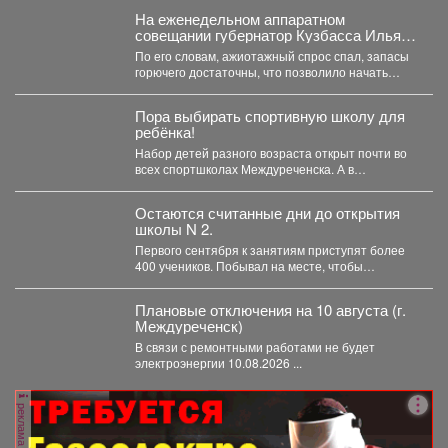
На еженедельном аппаратном
совещании губернатор Кузбасса Илья
Середюк заявил о стабилизации
По его словам, ажиотажный спрос спал, запасы
ситуации с топливом в регионе.
горючего достаточны, что позволило начать
отмену ограничений на...
Пора выбирать спортивную школу для
ребёнка!
Набор детей разного возраста открыт почти во
всех спортшколах Междуреченска. А в
ближайший четверг, 6...
Остаются считанные дни до открытия
школы N 2.
Первого сентября к занятиям приступят более
400 учеников. Побывал на месте, чтобы
убедиться, что мы...
Плановые отключения на 10 августа (г.
Междуреченск)
В связи с ремонтными работами не будет
электроэнергии 10.08.2026 ...
реклама