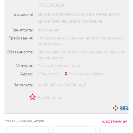
Афиша
Обучение
Проекты
ТРЕБУЕТСЯ
ЭЛЕКТРОСЛЕСАРЬ ПО РЕМОНТУ
Вакансия:
ЭЛЕКТРИЧЕСКИХ МАШИН
Занятость:
постоянно
Товары
Поздравления
Погода
Требования:
Образование: Среднее профессиональное
образование.
Обязанности:
Обслуживание всего оборудования парка по
электричеству.
Условия:
Полный рабочий день.
ТВ программа
Я - пенсионер
Адрес:
г Таштагол
Показать на карте
Зарплата:
от 50 000 до 60 000 руб.
В избранное
ТОВАРЫ, СКИДКИ, АКЦИИ