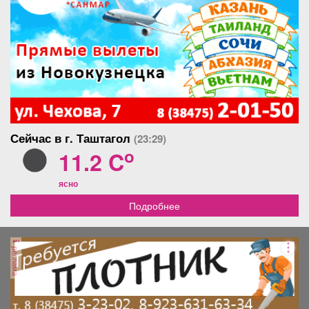
Сейчас в г. Таштагол
(23:29)
o
11.2 C
ясно
Подробнее
реклама