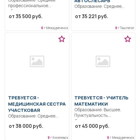
АВТОСЛЕСАРЬ
профессиональное
Образование: Среднее
образование..
профессиональное
от 35 500 руб.
от 35 221 руб.
Формирование
образование.. Проводит
общекультурных
работы по диагностике,
компетенций и понимания...
г Междуреченск
г Таштагол
обслуживанию,...
ТРЕБУЕТСЯ -
ТРЕБУЕТСЯ - УЧИТЕЛЬ
МЕДИЦИНСКАЯ СЕСТРА
МАТЕМАТИКИ
УЧАСТКОВАЯ
Образование: Высшее.
Пунктуальность.
Образование: Среднее
Ответственность.
профессиональное.
от 38 000 руб.
от 45 000 руб.
Дисциплинированность..
Коммуникабельность
Обучение и воспитание
Ответственность.
обучающихся с...
г Киселевск
г Междуреченск
Дисциплинированность..