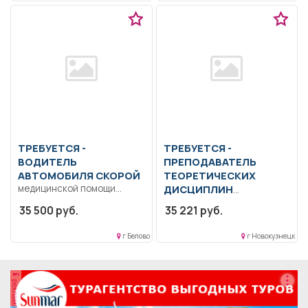
Выполнение должностных
обязанностей согласно...
ТРЕБУЕТСЯ -
ТРЕБУЕТСЯ -
ВОДИТЕЛЬ
ПРЕПОДАВАТЕЛЬ
АВТОМОБИЛЯ СКОРОЙ
ТЕОРЕТИЧЕСКИХ
медицинской помощи
ДИСЦИПЛИН
Водительское
Образование: Среднее
35 500 руб.
35 221 руб.
удостоверение кат. B, D.
профессиональное
Дисциплинированность,
образование.. Обучение
г Белово
г Новокузнецк
ответственность.. Водитель
учащихся теоретическим
автомобиля...
дисциплинам.. Полный...
реклама