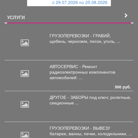
c 29.07.2026 по 25.08.2026
й
УСЛУГИ
ГРУЗОПЕРЕВОЗКИ - ГРАВИЙ,
щебень,
чернозем, песок, уголь, ...
АВТОСЕРВИС - Ремонт
радиоэлектронных
компонентов
автомобилей: ...
500 руб.
ДРУГОЕ - ЗАБОРЫ под
ключ; ролетные,
секционные ...
ГРУЗОПЕРЕВОЗКИ - ВЫВЕЗУ
батареи,
ванны, печки, холодильники, ...