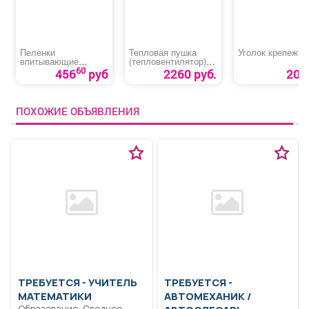
Пеленки
Тепловая пушка
Уголок крепежн
впитывающие
(тепловентилятор)
«Медлил» эконом
«Denzel DHC 2-100»
60
456
руб
2260 руб.
20 р
ПОХОЖИЕ ОБЪЯВЛЕНИЯ
ТРЕБУЕТСЯ - УЧИТЕЛЬ
ТРЕБУЕТСЯ -
МАТЕМАТИКИ
АВТОМЕХАНИК /
Образование: Среднее